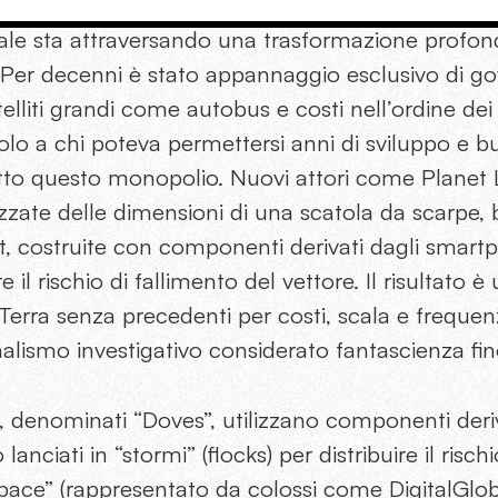
ziale sta attraversando una trasformazione profon
 Per decenni è stato appannaggio esclusivo di go
atelliti grandi come autobus e costi nell’ordine dei
 solo a chi poteva permettersi anni di sviluppo e b
rotto questo monopolio. Nuovi attori come Planet
zzate delle dimensioni di una scatola da scarpe, 
, costruite con componenti derivati dagli smartp
e il rischio di fallimento del vettore. Il risultato 
Terra senza precedenti per costi, scala e freque
nalismo investigativo considerato fantascienza fin
i, denominati “Doves”, utilizzano componenti deriv
nciati in “stormi” (flocks) per distribuire il risch
 Space” (rappresentato da colossi come DigitalGl