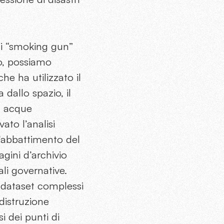
 di “smoking gun”
io, possiamo
e ha utilizzato il
 dallo spazio, il
n acque
ato l’analisi
ll’abbattimento del
ini d’archivio
li governative.
o dataset complessi
istruzione
i dei punti di