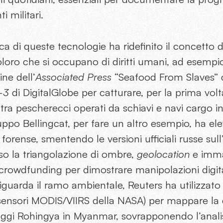
 militari.
ica di queste tecnologie ha ridefinito il concetto
coloro che si occupano di diritti umani, ad esemp
ne dell’
Associated Press
“Seafood From Slaves” ch
w-3
di DigitalGlobe per catturare, per la prima volta
tra pescherecci operati da schiavi e navi cargo i
ruppo Bellingcat, per fare un altro esempio, ha elev
a forense, smentendo le versioni ufficiali russe su
so la triangolazione di ombre,
geolocation
e immag
crowdfunding per dimostrare manipolazioni digita
riguarda il ramo ambientale, Reuters ha utilizzat
nsori MODIS/VIIRS della NASA) per mappare la d
laggi Rohingya in Myanmar, sovrapponendo l’analis