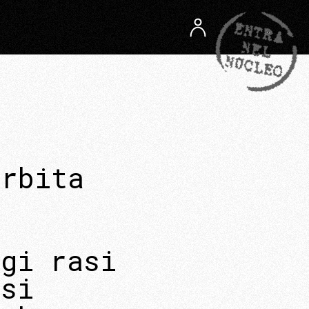
orbita
i
ggi rasi
asi