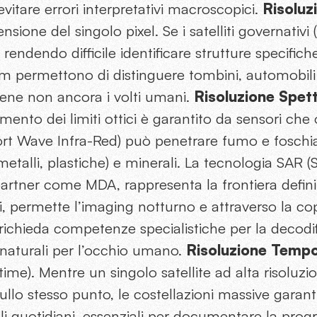
itare errori interpretativi macroscopici.
Risoluz
nsione del singolo pixel. Se i satelliti governativ
ndendo difficile identificare strutture specifiche
 permettono di distinguere tombini, automobili 
bene non ancora i volti umani.
Risoluzione Spett
amento dei limiti ottici è garantito da sensori che 
Short Wave Infra-Red) può penetrare fumo e foschi
i (metalli, plastiche) e minerali. La tecnologia SAR 
 partner come MDA, rappresenta la frontiera defin
ssi, permette l’imaging notturno e attraverso la c
richieda competenze specialistiche per la decodif
naturali per l’occhio umano.
Risoluzione Tempo
it time). Mentre un singolo satellite ad alta risolu
sullo stesso punto, le costellazioni massive garan
i quotidiani, essenziali per documentare la progre