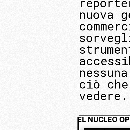
reporte
nuova g
commerc
sorvegl
strumen
accessi
nessuna
ciò che
vedere.
VIVI NASCOSTO. ENTRA 