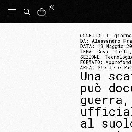
(
0
)
OGGETTO:
Il giorna
DA:
Alessandro Fr
DATA: 19 Maggio 2
TEMA:
Cavi, Carta
SEZIONE:
Tecnologi
FORMATO:
Approfond
AREA:
Stelle e Pi
Una sca
può doc
guerra,
ufficia
al suol