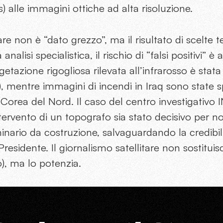
s) alle immagini ottiche ad alta risoluzione.
are non è “dato grezzo”, ma il risultato di scelte 
alisi specialistica, il rischio di “falsi positivi” è 
getazione rigogliosa rilevata all’infrarosso è stat
, mentre immagini di incendi in Iraq sono state 
in Corea del Nord. Il caso del centro investigativ
tervento di un topografo sia stato decisivo per 
nario da costruzione, salvaguardando la credibili
residente. Il giornalismo satellitare non sostituis
o), ma lo potenzia.