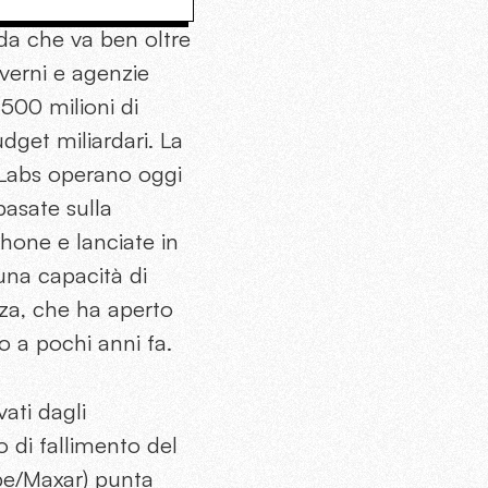
da che va ben oltre
verni e agenzie
 500 milioni di
udget miliardari. La
 Labs operano oggi
basate sulla
hone e lanciate in
è una capacità di
nza, che ha aperto
o a pochi anni fa.
ati dagli
io di fallimento del
obe/Maxar) punta