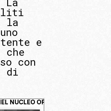
. La
liti
o la
uno
otente e
è che
sso con
o di
COSTO. ENTRA NEL NUCLEO OPERATI