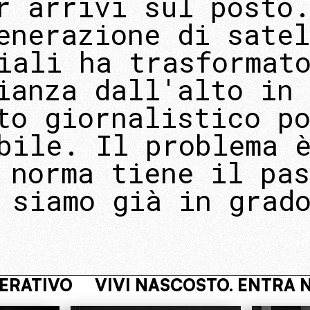
r arrivi sul posto
enerazione di satel
iali ha trasformat
ianza dall'alto in 
to giornalistico p
bile. Il problema 
 norma tiene il pa
 siamo già in grad
NEL NUCLEO OPERATIVO
VIVI NAS