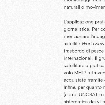
naturali o movimenti
L’applicazione prat
giornalistica. Per 
menzionare l’indagi
satellite
WorldVie
trasbordo di pesce 
internazionali. Il g
satellitare a pratic
volo MH17 attraver
acquistate tramite 
Infine, per quanto 
(come UNOSAT e se
sistematica dei vil