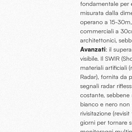
fondamentale per ev
misurata dalla dime
operano a 15-30m, re
commerciali a 30cm
architettonici, seb
Avanzati
: il super
visibile. Il SWIR (
materiali artificial
Radar), fornita da
segnali radar rifle
costante, sebbene 
bianco e nero non 
rivisitazione (revis
giorni per tornare 
monitoraggi multipl