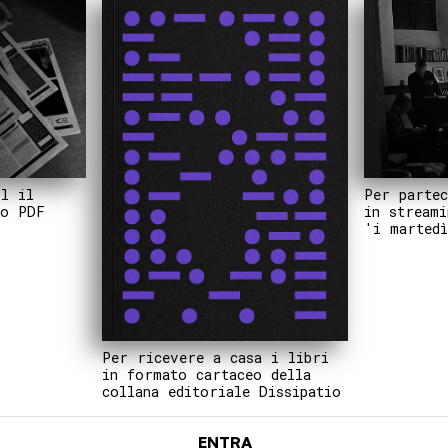
Per partec
il il
in streami
to PDF
'i martedì
Per ricevere a casa i libri
in formato cartaceo della
collana editoriale Dissipatio
ENTRA