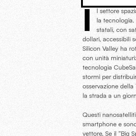
I
l settore spa
la tecnologia.
statali, con s
dollari, accessibili
Silicon Valley ha 
con unità miniaturi
tecnologia CubeSat
stormi per distribuir
osservazione della 
la strada a un gior
Questi nanosatellit
smartphone e sono la
vettore. Se il “Big