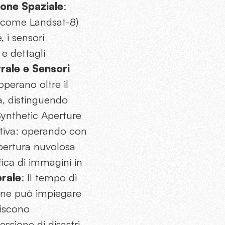
ione Spaziale
:
i (come Landsat-8)
, i sensori
e dettagli
rale e Sensori
operano oltre il
a, distinguendo
(Synthetic Aperture
itiva: operando con
opertura nuvolosa
ica di immagini in
rale
: Il tempo di
zione può impiegare
tiscono
ssione di disastri