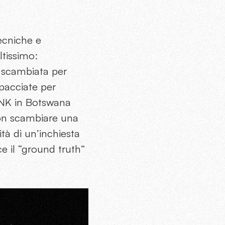
tecniche e
altissimo:
a scambiata per
spacciate per
o INK in Botswana
non scambiare una
tà di un’inchiesta
ce il “ground truth”