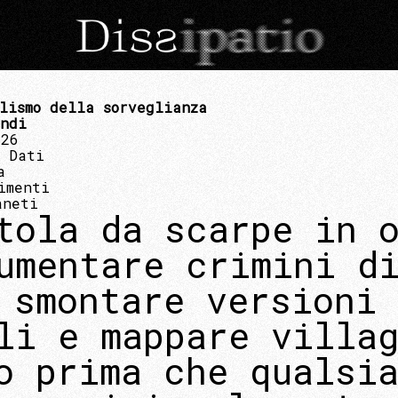
lismo della sorveglianza
andi
026
, Dati
a
imenti
aneti
tola da scarpe in 
umentare crimini d
 smontare versioni
li e mappare villa
o prima che qualsi