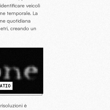
dentificare veicoli
one temporale. La
one quotidiana
metri, creando un
ATIO
risoluzioni è