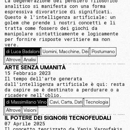
La degenerazione del pensiero filosofico
analitico si manifesta con una forma
espressiva divoratrice di significati.
Questo è l'intelligenza artificiale: un
golem che prende i nostri concetti e li
tratta come fossero dei giochi da
manipolare sintatticamente e logicamente
per fornire risposte veritiere ma non
vere.
di Luca Badaloni
Uomini, Macchine, Dèi
Postumano
Altrove
Analisi
ARTE SENZA UMANITÀ
15 Febbraio 2023
Il tempo dell'arte generata
dall'intelligenza artificiale è qui: resta
da capire se è destinato a perdurare o a
ricadere nell'oblio.
di Massimiliano Vino
Cavi, Carta, Dati
Tecnologia
Altrove
Visioni
IL POTERE DEI SIGNORI TECNOFEUDALI
07 Aprile 2025
Il concetto teorizzato da Yanis Varoufakis