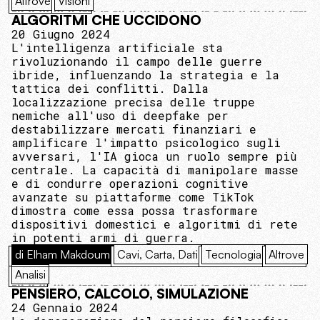
Altrove
Visioni
ALGORITMI CHE UCCIDONO
20 Giugno 2024
L'intelligenza artificiale sta
rivoluzionando il campo delle guerre
ibride, influenzando la strategia e la
tattica dei conflitti. Dalla
localizzazione precisa delle truppe
nemiche all'uso di deepfake per
destabilizzare mercati finanziari e
amplificare l'impatto psicologico sugli
avversari, l'IA gioca un ruolo sempre più
centrale. La capacità di manipolare masse
e di condurre operazioni cognitive
avanzate su piattaforme come TikTok
dimostra come essa possa trasformare
dispositivi domestici e algoritmi di rete
in potenti armi di guerra.
di Elham Makdoum
Cavi, Carta, Dati
Tecnologia
Altrove
Analisi
PENSIERO, CALCOLO, SIMULAZIONE
24 Gennaio 2024