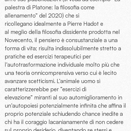
palestra di Platone: la filosofia come
allenamento” del 2020) che si
ricollegano idealmente a Pierre Hadot e
al meglio della filosofia dissidente prodotta nel
Novecento, il pensiero è consustanziale a una
forma di vita; risulta indissolubilmente stretto a
pratiche ed esercizi terapeutici per
l’autotrasformazione individuale molto più che
una teoria onnicomprensiva verso cui è lecito
avanzare scetticismi. L’animale uomo si
caratterizzerebbe per “esercizi di
elevazione” miranti al suo automiglioramento in
un’autopoiesi potenzialmente infinita che affina il
proprio potenziale schiudendo chance inedite a
chi ha il coraggio lacanianamente di non cedere
sul proprio desiderio, diventando se stessi e