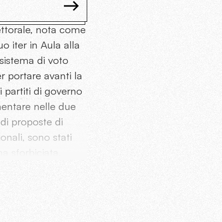
ettorale, nota come
o iter in Aula alla
 sistema di voto
r portare avanti la
i partiti di governo
entare nelle due
di proposte di
onali, sono stati
a sforbiciata.