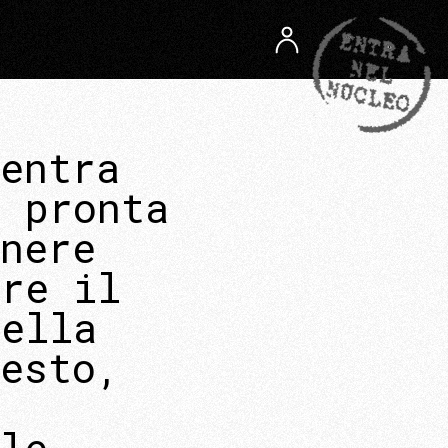
entra
a pronta
nere
are il
della
esto,
le