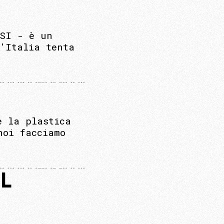
ISI - è un
l'Italia tenta
è la plastica
noi facciamo
L