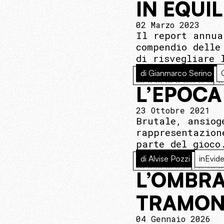
IN EQUI
02 Marzo 2023
Il report annua
compendio delle
di risvegliare 
di Gianmarco Serino
L’EPOCA
23 Ottobre 2021
Brutale, ansiog
rappresentazion
parte del gioco
di Alvise Pozzi
inEvid
L’OMBRA
TRAMON
04 Gennaio 2026