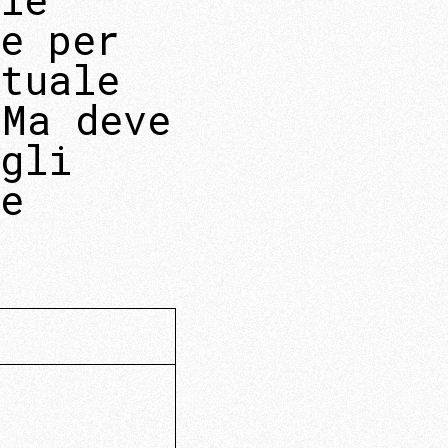
e per
tuale
 Ma deve
gli
e