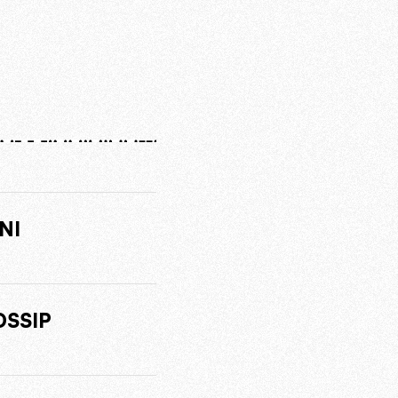
NI
OSSIP