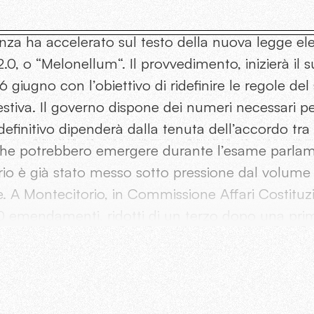
za ha accelerato sul testo della nuova legge el
.0, o “Melonellum“. Il provvedimento, inizierà il su
 giugno con l’obiettivo di ridefinire le regole del
stiva. Il governo dispone dei numeri necessari pe
definitivo dipenderà dalla tenuta dell’accordo tra 
che potrebbero emergere durante l’esame parlam
rio è già stato messo sotto pressione dal volume 
. A Montecitorio, in Commissione Affari Costituzi
0 emendamenti, ridotti di un terzo dopo una prim