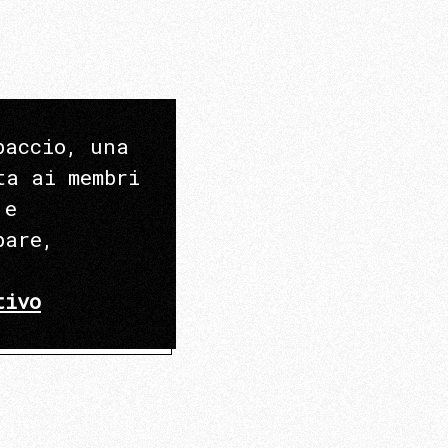
paccio, una
ta ai membri
 e
pare,
tivo