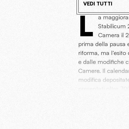
VEDI TUTTI
L
a maggioran
Stabilicum 2
Camera il 26
prima della pausa e
riforma, ma l’esito 
e dalle modifiche 
Camere. Il calenda
modifica depositate
presentati oltre 70