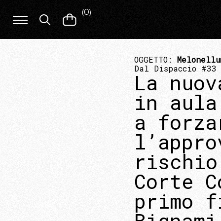
(
0
)
OGGETTO:
Melonellu
Dal Dispaccio #33
La nuov
in aula
a forza
l’appro
rischio
Corte C
primo f
Bignami