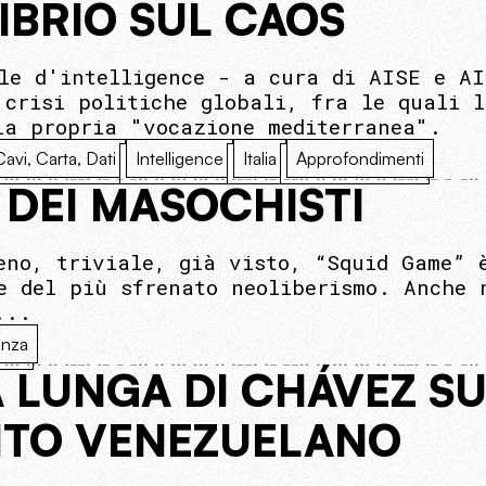
LIBRIO SUL CAOS
le d'intelligence - a cura di AISE e A
 crisi politiche globali, fra le quali 
la propria "vocazione mediterranea".
Cavi, Carta, Dati
Intelligence
Italia
Approfondimenti
 DEI MASOCHISTI
eno, triviale, già visto, “Squid Game” 
e del più sfrenato neoliberismo. Anche 
...
enza
 LUNGA DI CHÁVEZ SU
TO VENEZUELANO