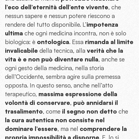
l’eco dell’eternità dell’ente vivente
, che
nessun sapere e nessun potere riescono a
rendere del tutto disponibile. L’
impotenza
ultima
che ogni medicina incontra, non è solo
biologica: è
ontologica
. Essa
rimanda al limite
invalicabile
della tecnica, alla
verità che la
vita è e non può diventare nulla
, anche se
ogni gesto della medicina, nella storia
dell’Occidente, sembra agire sulla premessa
opposta. In questo senso, anche nell’atto
terapeutico,
massima espressione della
volontà di conservare
,
può annidarsi il
trasalimento
, come
il segno non detto
che
la cura autentica non consiste nel
dominare l’essere
, ma nel
comprendere la
propria impossibilità a disporne
. E, lo si