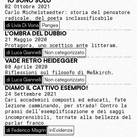
“IO SONO SOLO”
02 Ottobre 2021
Carlo Michelstaedter: storia del pensatore
radicale, del poeta inclassificabile
di Livia Di Vona
Pangea
L'OMBRA DEL DUBBIO
21 Maggio 2020
Protagora, uno scettico ante litteram.
di Luca Giannelli
Non categorizzato
VADE RETRO HEIDEGGER
08 Aprile 2020
Riflessioni sul filosofo di Meßkirch.
di Luca Giannelli
Non categorizzato
DIAMO IL CATTIVO ESEMPIO!
24 Settembre 2021
Cari accademici composti ed educati, fate
lezione camminando, per strada! Contro la
prassi dell’esemplificazione e dei saggi
incomprensibili, tornate alla bellezza del
parlar franco
di Federico Magrin
inEvidenza