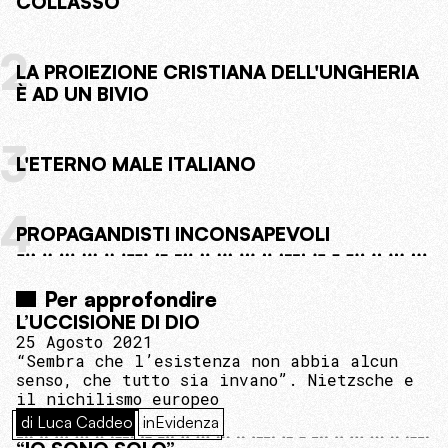
COLLASSO
2
LA PROIEZIONE CRISTIANA DELL'UNGHERIA
È AD UN BIVIO
3
L'ETERNO MALE ITALIANO
4
PROPAGANDISTI INCONSAPEVOLI
Per approfondire
L’UCCISIONE DI DIO
25 Agosto 2021
“Sembra che l’esistenza non abbia alcun
senso, che tutto sia invano”. Nietzsche e
il nichilismo europeo
di Luca Caddeo
inEvidenza