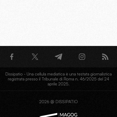
Dissipatio - Una cellula mediatica è una testata giornalistica
registrata presso il Tribunale di Roma n. 46/2025 del 24
aprile 2025.
2026 @ DISSIPATIO