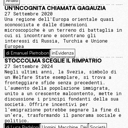
Analisi
UN'INCOGNITA CHIAMATA GAGAUZIA
27 Settembre 2020
Una regione dell'Europa orientale quasi
sconosciuta e dalle dimensioni
microscopiche è un terreno di battaglia in
cui si incontrano e scontrano gli
interessi di Russia, Turchia e Unione
Europea
di Emanuel Pietrobon
inEvidenza
STOCCOLMA SCEGLIE IL RIMPATRIO
27 Settembre 2024
Negli ultimi anni, la Svezia, simbolo di
un Welfare State esemplare, si trova a
fronteggiare sfide senza precedenti.
L’aumento della popolazione immigrata,
unito a un crescente malcontento, mette in
discussione i principi fondanti della sua
società. Offrire incentivi per
l’emigrazione potrebbe segnare la fine di
un’era, trasformando il panorama sociale e
politico.
di Luca Badaloni
Uomini, Macchine, Dèi
Società