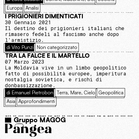
Europa
Analisi
I PRIGIONIERI DIMENTICATI
30 Gennaio 2021
Il destino dei prigionieri italiani che
rimasero fedeli al fascismo anche dopo
l'armistizio.
di Vito Punzi
Non categorizzato
TRA LA FALCE E IL MARTELLO
07 Marzo 2023
La Moldavia vive in un limbo geopolitico
fatto di possibilità europee, imperitura
nostalgia sovietica, e rischi di
donbassizzazione.
di Emanuel Pietrobon
Terra, Mare, Cielo
Geopolitica
Asia
Approfondimenti
Gruppo MAGOG