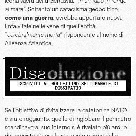
icona sacra della GeRussia, “
in un tubo in fondo
al mare
”. Soltanto un cataclisma geopolitico,
come una guerra
, avrebbe apportato nuova
linfa vitale nelle vene di quell’entità
“
cerebralmente morta
” rispondente al nome di
Alleanza Atlantica.
ISCRIVITI AL BOLLETTINO SETTIMANALE DI
DISSIPATIO
Se l’obiettivo di rivitalizzare la catatonica NATO
è stato raggiunto, quello di inglobare il perimetro
scandinavo al suo interno si è rivelato più arduo
del previsto. Causa la sottovalutazione della