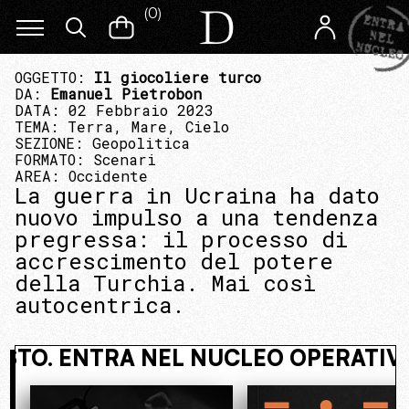
(
0
)
OGGETTO:
Il giocoliere turco
DA:
Emanuel Pietrobon
DATA: 02 Febbraio 2023
TEMA:
Terra, Mare, Cielo
SEZIONE:
Geopolitica
FORMATO:
Scenari
AREA:
Occidente
La guerra in Ucraina ha dato
nuovo impulso a una tendenza
pregressa: il processo di
accrescimento del potere
della Turchia. Mai così
autocentrica.
 NASCOSTO. ENTRA NEL NUCLEO OPE