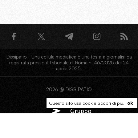
Dissipatio - Una cellula mediatica è una testata giornalistica
registrata presso il Tribunale di Roma n. 46/2025 del 24
aprile 2025.
2026 @ DISSIPATIO
Questo sito usa cookie.
Scopri di più
.
ok
PRIVACY
COOKIE
TERMINI