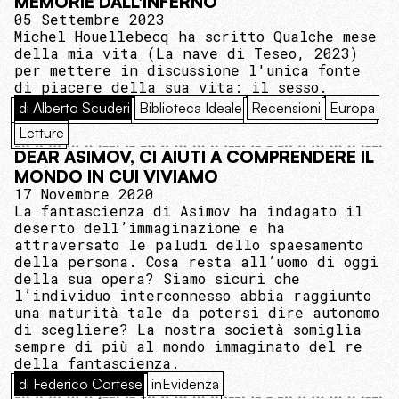
MEMORIE DALL'INFERNO
05 Settembre 2023
Michel Houellebecq ha scritto Qualche mese
della mia vita (La nave di Teseo, 2023)
per mettere in discussione l'unica fonte
di piacere della sua vita: il sesso.
di Alberto Scuderi
Biblioteca Ideale
Recensioni
Europa
Letture
DEAR ASIMOV, CI AIUTI A COMPRENDERE IL
MONDO IN CUI VIVIAMO
17 Novembre 2020
La fantascienza di Asimov ha indagato il
deserto dell’immaginazione e ha
attraversato le paludi dello spaesamento
della persona. Cosa resta all’uomo di oggi
della sua opera? Siamo sicuri che
l’individuo interconnesso abbia raggiunto
una maturità tale da potersi dire autonomo
di scegliere? La nostra società somiglia
sempre di più al mondo immaginato del re
della fantascienza.
di Federico Cortese
inEvidenza