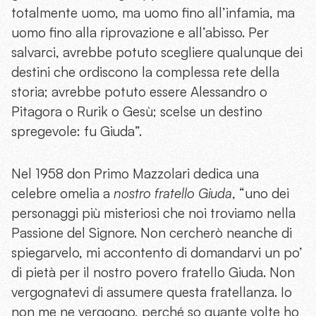
totalmente uomo, ma uomo fino all’infamia, ma
uomo fino alla riprovazione e all’abisso. Per
salvarci, avrebbe potuto scegliere qualunque dei
destini che ordiscono la complessa rete della
storia; avrebbe potuto essere Alessandro o
Pitagora o Rurik o Gesù; scelse un destino
spregevole: fu Giuda”.
Nel 1958 don Primo Mazzolari dedica una
celebre omelia a
nostro fratello Giuda
, “uno dei
personaggi più misteriosi che noi troviamo nella
Passione del Signore. Non cercherò neanche di
spiegarvelo, mi accontento di domandarvi un po’
di pietà per il nostro povero fratello Giuda. Non
vergognatevi di assumere questa fratellanza. Io
non me ne vergogno, perché so quante volte ho