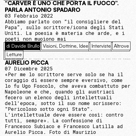
“CARVER È UNO CHE PORTA IL FUOCO”.
PARLA ANTONIO SPADARO
03 Febbraio 2022
Abbiamo parlato con “il consigliere del
Papa”, sullo scrittore/icona degli Stati
Uniti. La poesia è materia che arde, e i
poeti non muoiono mai
di Davide Brullo
Visioni, Dottrine, Idee
Interviste
Altrove
Letture
AURELIO PICCA
07 Dicembre 2025
«Per me lo scrittore serve solo se ha il
coraggio di essere sempre eversivo, come
lo fu Ugo Foscolo, che aveva combattuto per
Napoleone e che, quando gli austriaci
fecero un elenco degli intellettuali
dell'epoca, sotto il suo nome scrissero:
"Pericoloso sotto ogni Stato".
L'intellettuale deve essere così: contro
tutti, sempre». La confessione di
Francesco Subiaco e Francesco Latilla ad
Aurelio Picca. Foto di Maurizio