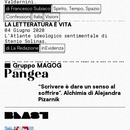
Valdarnini.
di Francesco Subiaco
Spirito, Tempo, Spazio
Confessioni
Italia
Visioni
LA LETTERATURA È VITA
04 Giugno 2020
L'Atlante ideologico sentimentale di
Stenio Solinas.
di La Redazione
inEvidenza
Gruppo MAGOG
“Scrivere è dare un senso al
soffrire”. Alchimia di Alejandra
Pizarnik