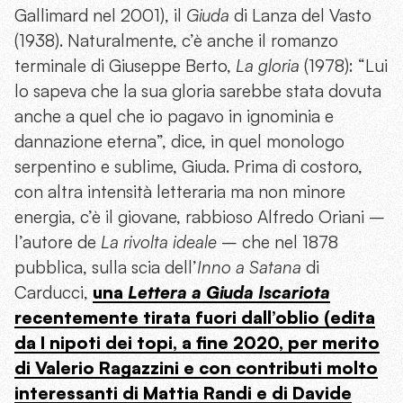
Gallimard nel 2001), il
Giuda
di Lanza del Vasto
(1938). Naturalmente, c’è anche il romanzo
terminale di Giuseppe Berto,
La gloria
(1978): “Lui
lo sapeva che la sua gloria sarebbe stata dovuta
anche a quel che io pagavo in ignominia e
dannazione eterna”, dice, in quel monologo
serpentino e sublime, Giuda. Prima di costoro,
con altra intensità letteraria ma non minore
energia, c’è il giovane, rabbioso Alfredo Oriani –
l’autore de
La rivolta ideale
– che nel 1878
pubblica, sulla scia dell’
Inno a Satana
di
Carducci,
una
Lettera a Giuda Iscariota
recentemente tirata fuori dall’oblio (edita
da I nipoti dei topi, a fine 2020, per merito
di Valerio Ragazzini e con contributi molto
interessanti di Mattia Randi e di Davide