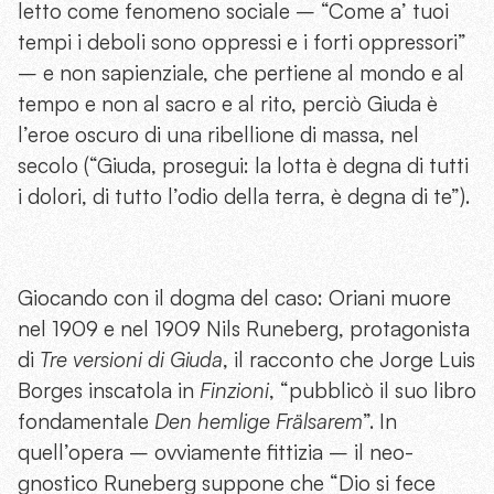
letto come fenomeno sociale – “Come a’ tuoi
tempi i deboli sono oppressi e i forti oppressori”
– e non sapienziale, che pertiene al mondo e al
tempo e non al sacro e al rito, perciò Giuda è
l’eroe oscuro di una ribellione di massa, nel
secolo (“Giuda, prosegui: la lotta è degna di tutti
i dolori, di tutto l’odio della terra, è degna di te”).
Giocando con il dogma del caso: Oriani muore
nel 1909 e nel 1909 Nils Runeberg, protagonista
di
Tre versioni di Giuda
, il racconto che Jorge Luis
Borges inscatola in
Finzioni
, “pubblicò il suo libro
fondamentale
Den hemlige Fr
älsarem
”. In
quell’opera – ovviamente fittizia – il neo-
gnostico Runeberg suppone che “Dio si fece