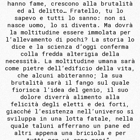
hanno fame, crescono alla brutalità
ed al delitto… Fratello, tu lo
sapevo e tutti lo sanno: non si
nasce uomo, lo si diventa. Ma dovrà
la moltitudine essere immolata per
l’allevamento di pochi? La storia lo
dice e la scienza d’oggi conferma
colla fredda alterigia della
necessità. La moltitudine umana sarà
come pietre dell’edificio della vita,
che alcuni abiteranno; la sua
brutalità sarà il fango sul quale
fiorisca l’idea del genio, il suo
dolore diverrà alimento alla
felicità degli eletti e dei forti,
giacché l’esistenza nell’universo si
sviluppa in una lotta fatale, nella
quale taluni afferrano un pane ed
altri appena una briciola e per
tutti non vi sono pani”.