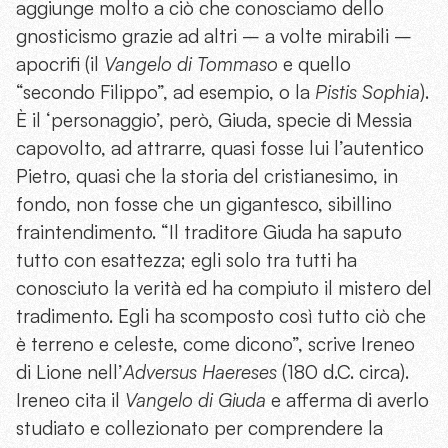
aggiunge molto a ciò che conosciamo dello
gnosticismo grazie ad altri – a volte mirabili –
apocrifi (il
Vangelo di Tommaso
e quello
“secondo Filippo”, ad esempio, o la
Pistis Sophia
).
È il ‘personaggio’, però, Giuda, specie di Messia
capovolto, ad attrarre, quasi fosse lui l’autentico
Pietro, quasi che la storia del cristianesimo, in
fondo, non fosse che un gigantesco, sibillino
fraintendimento. “Il traditore Giuda ha saputo
tutto con esattezza; egli solo tra tutti ha
conosciuto la verità ed ha compiuto il mistero del
tradimento. Egli ha scomposto così tutto ciò che
è terreno e celeste, come dicono”, scrive Ireneo
di Lione nell’
Adversus Haereses
(180 d.C. circa).
Ireneo cita il
Vangelo di Giuda
e afferma di averlo
studiato e collezionato per comprendere la