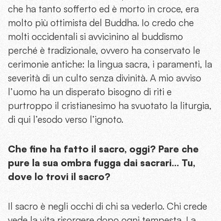
che ha tanto sofferto ed è morto in croce, era
molto più ottimista del Buddha. Io credo che
molti occidentali si avvicinino al buddismo
perché è tradizionale, ovvero ha conservato le
cerimonie antiche: la lingua sacra, i paramenti, la
severità di un culto senza divinità. A mio avviso
l’uomo ha un disperato bisogno di riti e
purtroppo il cristianesimo ha svuotato la liturgia,
di qui l’esodo verso l’ignoto.
Che fine ha fatto il sacro, oggi? Pare che
pure la sua ombra fugga dai sacrari… Tu,
dove lo trovi il sacro?
Il sacro è negli occhi di chi sa vederlo. Chi crede
vede la vita risorgere dopo ogni tempesta. La