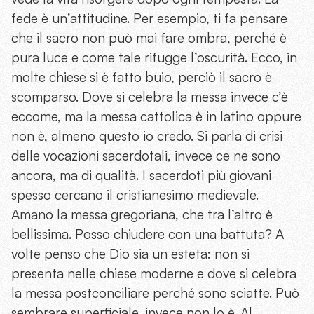
fede è un’attitudine. Per esempio, ti fa pensare
che il sacro non può mai fare ombra, perché è
pura luce e come tale rifugge l’oscurità. Ecco, in
molte chiese si è fatto buio, perciò il sacro è
scomparso. Dove si celebra la messa invece c’è
eccome, ma la messa cattolica è in latino oppure
non è, almeno questo io credo. Si parla di crisi
delle vocazioni sacerdotali, invece ce ne sono
ancora, ma di qualità. I sacerdoti più giovani
spesso cercano il cristianesimo medievale.
Amano la messa gregoriana, che tra l’altro è
bellissima. Posso chiudere con una battuta? A
volte penso che Dio sia un esteta: non si
presenta nelle chiese moderne e dove si celebra
la messa postconciliare perché sono sciatte. Può
sembrare superficiale, invece non lo è. Al