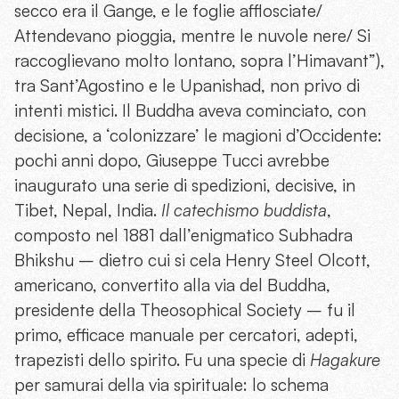
secco era il Gange, e le foglie afflosciate/
Attendevano pioggia, mentre le nuvole nere/ Si
raccoglievano molto lontano, sopra l’Himavant”),
tra Sant’Agostino e le Upanishad, non privo di
intenti mistici. Il Buddha aveva cominciato, con
decisione, a ‘colonizzare’ le magioni d’Occidente:
pochi anni dopo, Giuseppe Tucci avrebbe
inaugurato una serie di spedizioni, decisive, in
Tibet, Nepal, India.
Il catechismo buddista
,
composto nel 1881 dall’enigmatico Subhadra
Bhikshu – dietro cui si cela Henry Steel Olcott,
americano, convertito alla via del Buddha,
presidente della Theosophical Society – fu il
primo, efficace manuale per cercatori, adepti,
trapezisti dello spirito. Fu una specie di
Hagakure
per samurai della via spirituale: lo schema