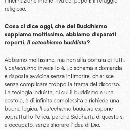
l’inclinazione intellettiva dei popoli: il retaggio
religioso.
Cosa ci dice oggi, che del Buddhismo
sappiamo moltissimo, abbiamo disparati
reperti,
Il catechismo buddista
?
Abbiamo moltissimo, ma non alla portata di tutti.
Il catechismo
invece lo è. Lo schema a domanda
e risposta avvicina senza intimorire, chiarisce
senza complicare troppo la trama del discorso.
La teologia induista, di cui il buddismo è una
costola, è di infinita complessità e richiede una
buona logica.
Il catechismo buddista
espone
soprattutto l’etica, perché Siddharta di questo si
è occupato, senza sfiorare l’idea di Dio.