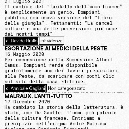
21 Luglio 2021
Il cantore del “fardello dell’uomo bianco”
è semplicemente un genio. Bompiani
pubblica una nuova versione del “Libro
della giungla”. Tettamanti: “La cancel
culture è una delle perversioni più cupe
dei nostri tempi”
di Davide Brullo
inEvidenza
ESORTAZIONE AI MEDICI DELLA PESTE
16 Maggio 2020
Per concessione della Succession Albert
Camus, Bompiani rende disponibile
gratuitamente uno dei lavori preparatori
alla Peste, da scaricare con pochi clic
sul sito della casa editrice.
di Annibale Gagliani
Non categorizzato
MALRAUX, L’ANTI-TUTTO
17 Dicembre 2020
Ha cambiato la storia della letteratura, è
stato, con De Gaulle, l’uomo più potente
della cultura francese. Entriamo a
precipizio nell’enigma André Malraux:
dialogo con Stefania Ricciardi