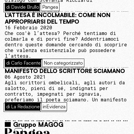
di Davide Brullo
Pangea
L'ATTESA È INCOLMABILE: COME NON
APPROPRIARSI DEL TEMPO
16 Febbraio 2020
Che cos'è l’attesa? Perché tentiamo di
colmarla e di porvi fine? Addentriamoci
dentro queste domande cercando di scoprire
che valenza esistenziale può possedere
l’attesa.
di Carlo Facente
Non categorizzato
MANIFESTO DELLO SCRITTORE SCIAMANO
06 Agosto 2021
Agli scrittori ombelicali, agli autori da
salotto, pieni di sé, indignati per
contratto, impegnati per ignavia,
preferiamo il poeta sciamano. Un manifesto
di La Redazione
inEvidenza
Gruppo MAGOG