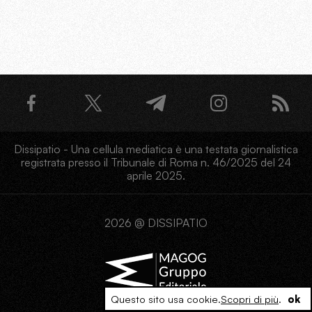
Dissipatio - Una cellula mediatica è una testata giornalistica
registrata presso il Tribunale di Roma n. 46/2025 del 24
aprile 2025.
2026 @ DISSIPATIO
Questo sito usa cookie.
Scopri di più
.
ok