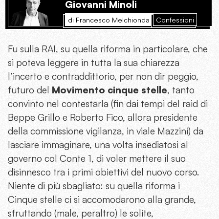
Giovanni Minoli
di Francesco Melchionda
Confessioni
Fu sulla RAI, su quella riforma in particolare, che
si poteva leggere in tutta la sua chiarezza
l’incerto e contraddittorio, per non dir peggio,
futuro del
Movimento cinque stelle
, tanto
convinto nel contestarla (fin dai tempi del raid di
Beppe Grillo e Roberto Fico, allora presidente
della commissione vigilanza, in viale Mazzini) da
lasciare immaginare, una volta insediatosi al
governo col Conte 1, di voler mettere il suo
disinnesco tra i primi obiettivi del nuovo corso.
Niente di più sbagliato: su quella riforma i
Cinque stelle ci si accomodarono alla grande,
sfruttando (male, peraltro) le solite,