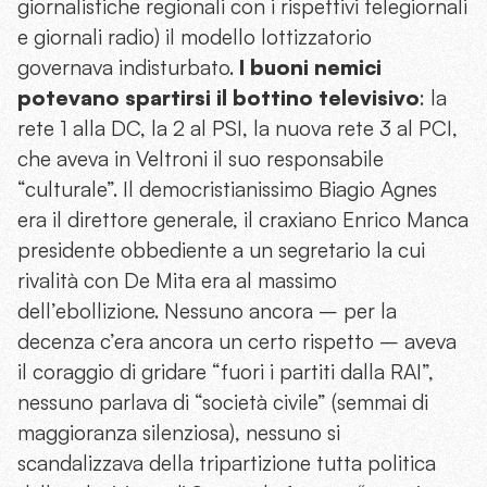
giornalistiche regionali con i rispettivi telegiornali
e giornali radio) il modello lottizzatorio
governava indisturbato.
I buoni nemici
potevano spartirsi il bottino televisivo
: la
rete 1 alla DC, la 2 al PSI, la nuova rete 3 al PCI,
che aveva in Veltroni il suo responsabile
“culturale”. Il democristianissimo Biagio Agnes
era il direttore generale, il craxiano Enrico Manca
presidente obbediente a un segretario la cui
rivalità con De Mita era al massimo
dell’ebollizione. Nessuno ancora – per la
decenza c’era ancora un certo rispetto – aveva
il coraggio di gridare “fuori i partiti dalla RAI”,
nessuno parlava di “società civile” (semmai di
maggioranza silenziosa), nessuno si
scandalizzava della tripartizione tutta politica