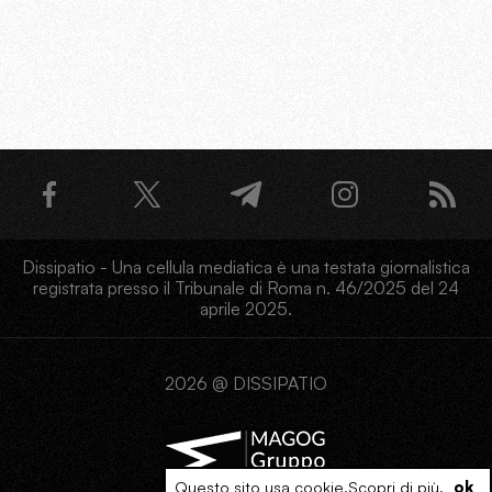
Dissipatio - Una cellula mediatica è una testata giornalistica
registrata presso il Tribunale di Roma n. 46/2025 del 24
aprile 2025.
2026 @ DISSIPATIO
Questo sito usa cookie.
Scopri di più
.
ok