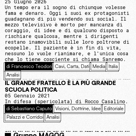
25 Giugno 2026
Un tempo era il sogno di chiunque volesse
fama e denaro. Oggi i suoi ex protagonisti
guadagnano di più vendendo sui social. Il
mezzo televisivo è morto per mancanza di
coraggio, di idee e di qualcuno disposto a
rischiare qualcosa, mentre i dirigenti
restano inamovibili sulle loro poltrone di
ecopelle. Il paziente è in fin di vita,
nessuno lo vuole rianimare, e l'unica cosa
che lo tiene cosciente si chiama Sanremo.
di Francesco Teodori
Cavi, Carta, Dati
Media
Italia
Analisi
IL GRANDE FRATELLO È LA PIÙ GRANDE
SCUOLA POLITICA
05 Gennaio 2021
In difesa (spericolata) di Rocco Casalino.
di Sebastiano Caputo
Visioni, Dottrine, Idee
Editoriale
Palazzi e Corridoi
Analisi
Gruppo MAGOG