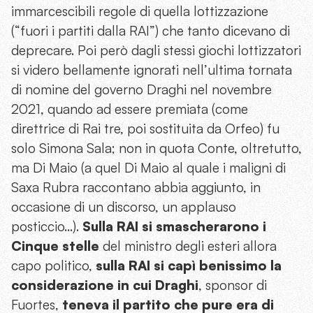
immarcescibili regole di quella lottizzazione
(“fuori i partiti dalla RAI”) che tanto dicevano di
deprecare. Poi però dagli stessi giochi lottizzatori
si videro bellamente ignorati nell’ultima tornata
di nomine del governo Draghi nel novembre
2021, quando ad essere premiata (come
direttrice di Rai tre, poi sostituita da Orfeo) fu
solo Simona Sala; non in quota Conte, oltretutto,
ma Di Maio (a quel Di Maio al quale i maligni di
Saxa Rubra raccontano abbia aggiunto, in
occasione di un discorso, un applauso
posticcio…).
Sulla RAI si smascherarono i
Cinque stelle
del ministro degli esteri allora
capo politico,
sulla RAI si capì benissimo la
considerazione in cui Draghi
, sponsor di
Fuortes,
teneva il partito che pure era di