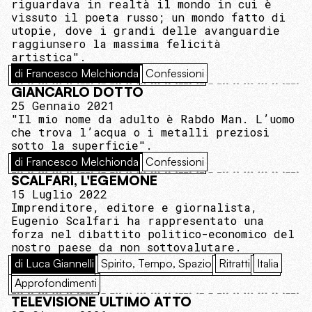
riguardava in realtà il mondo in cui è
vissuto il poeta russo; un mondo fatto di
utopie, dove i grandi delle avanguardie
raggiunsero la massima felicità
artistica".
di Francesco Melchionda
Confessioni
GIANCARLO DOTTO
25 Gennaio 2021
"Il mio nome da adulto è Rabdo Man. L’uomo
che trova l’acqua o i metalli preziosi
sotto la superficie".
di Francesco Melchionda
Confessioni
SCALFARI, L'EGEMONE
15 Luglio 2022
Imprenditore, editore e giornalista,
Eugenio Scalfari ha rappresentato una
forza nel dibattito politico-economico del
nostro paese da non sottovalutare.
di Luca Giannelli
Spirito, Tempo, Spazio
Ritratti
Italia
Approfondimenti
TELEVISIONE ULTIMO ATTO