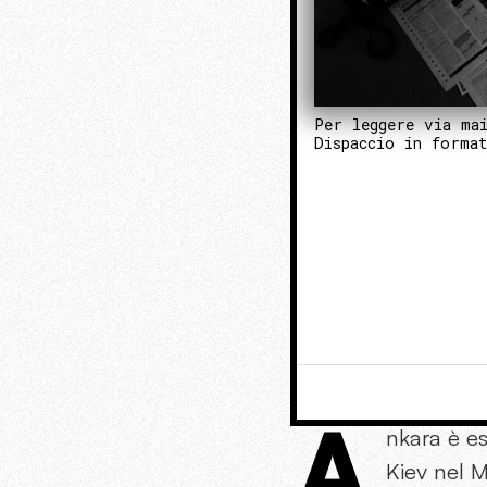
Per leggere via ma
Dispaccio in forma
A
nkara è e
Kiev nel M