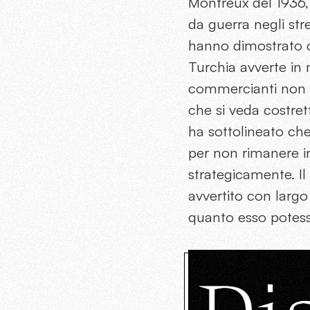
Montreux del 1936, c
da guerra negli str
hanno dimostrato c
Turchia avverte in ma
commercianti non 
che si veda costrett
ha sottolineato ch
per non rimanere in
strategicamente. Il
avvertito con largo 
quanto esso potess