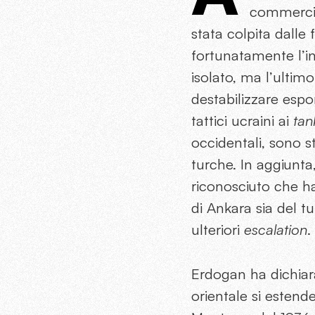
commercial
stata colpita dalle
fortunatamente l’in
isolato, ma l’ultim
destabilizzare espo
tattici ucraini ai
tan
occidentali, sono s
turche. In aggiunta
riconosciuto che ha
di Ankara sia del tu
ulteriori
escalation
.
Erdogan ha dichiara
orientale si estend