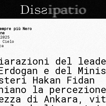
empre più Nero
one
 2025
 Cielo
ca
iarazioni del lead
Erdogan e del Mini
steri Hakan Fidan
niano la percezion
ezza di Ankara, vi