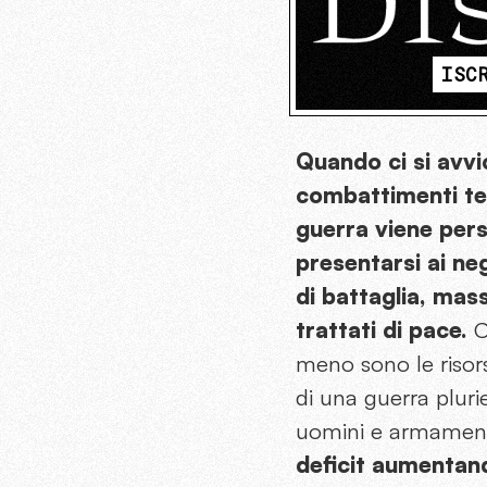
ISC
Quando ci si avvici
combattimenti ten
guerra viene pers
presentarsi ai ne
di battaglia, mas
trattati di pace.
Ch
meno sono le risors
di una guerra pluri
uomini e armamen
deficit aumentando