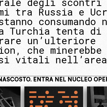
rale degli scontri
mi tra Russia e Uc
stanno consumando 
a Turchia tenta di
rare un’ulteriore
ion, che minerebbe
si vitali nell’are
RATIVO
VIVI NASCOSTO. ENTRA N