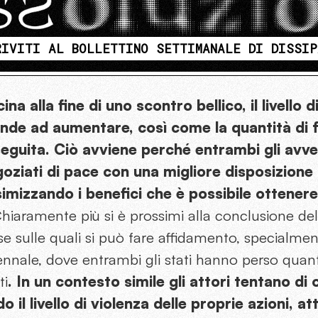
RIVITI AL BOLLETTINO SETTIMANALE DI DISSIP
na alla fine di uno scontro bellico, il livello d
de ad aumentare, così come la quantità di fro
eguita. Ciò avviene perché entrambi gli avve
goziati di pace con una migliore disposizione
simizzando i benefici che è possibile ottenere
iaramente più si è prossimi alla conclusione delle
e sulle quali si può fare affidamento, specialmen
ennale, dove entrambi gli stati hanno perso quanti
ti
. In un contesto simile gli attori tentano di
 il livello di violenza delle proprie azioni, at