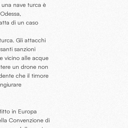
i una nave turca è
i Odessa,
atta di un caso
urca. Gli attacchi
ssanti sanzioni
e vicino alle acque
attere un drone non
dente che il timore
ongiurare
litto in Europa
ella Convenzione di