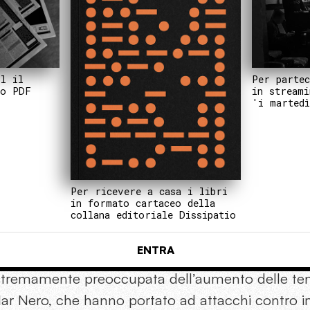
Per partec
il il
in streami
to PDF
'i martedì
Per ricevere a casa i libri
in formato cartaceo della
collana editoriale Dissipatio
ENTRA
stremamente preoccupata dell’aumento delle ten
ar Nero, che hanno portato ad attacchi contro im