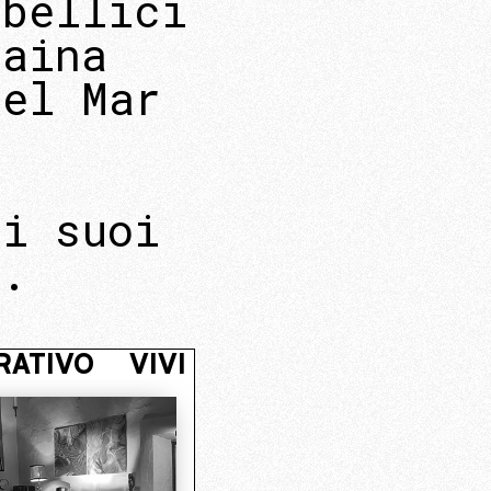
 bellici
raina
nel Mar
 i suoi
a.
EL NUCLEO OPERATIVO
VIVI NASC