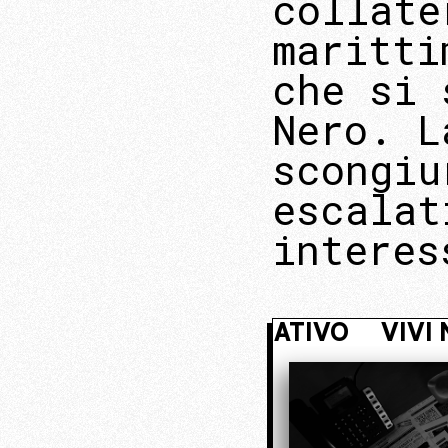
collate
maritti
che si 
Nero. L
scongiu
escalat
interes
 NASCOSTO. ENTRA NEL NUCLEO OPE