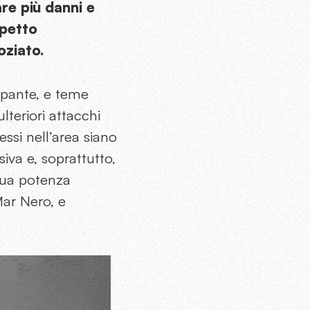
re più danni e
spetto
oziato.
pante, e teme
teriori attacchi
ssi nell’area siano
va e, soprattutto,
 sua potenza
Mar Nero, e