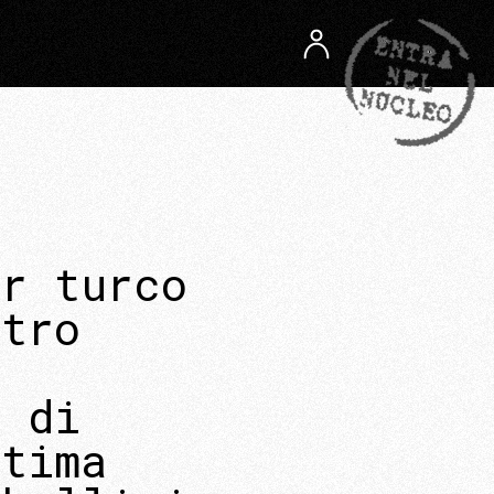
er turco
stro
e di
ttima