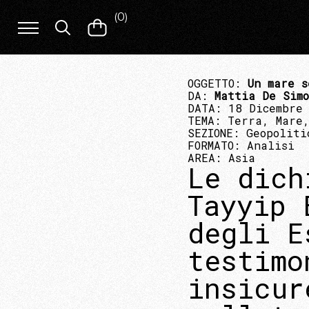
(
0
)
OGGETTO:
Un mare s
DA:
Mattia De Sim
DATA: 18 Dicembre
TEMA:
Terra, Mare,
SEZIONE:
Geopoliti
FORMATO:
Analisi
AREA:
Asia
Le dich
Tayyip 
degli E
testimo
insicur