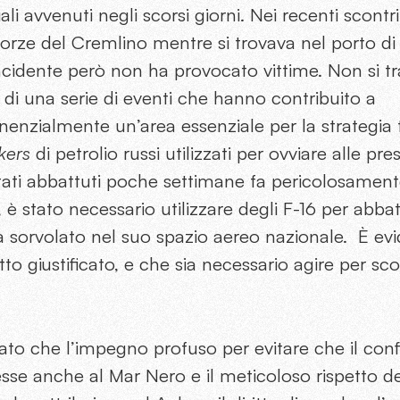
i avvenuti negli scorsi giorni. Nei recenti scontr
 forze del Cremlino mentre si trovava nel porto d
cidente però non ha provocato vittime. Non si tr
o di una serie di eventi che hanno contribuito a
nenzialmente un’area essenziale per la strategia t
kers
di petrolio russi utilizzati per ovviare alle pre
tati abbattuti poche settimane fa pericolosament
, è stato necessario utilizzare degli F-16 per abb
 sorvolato nel suo spazio aereo nazionale. È evi
tto giustificato, e che sia necessario agire per sc
to che l’impegno profuso per evitare che il conf
esse anche al Mar Nero e il meticoloso rispetto d