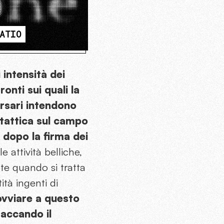
ATIO
i intensità dei
nti sui quali la
rsari intendono
 tattica sul campo
 dopo la firma dei
 attività belliche,
te quando si tratta
tà ingenti di
 ovviare a questo
taccando il