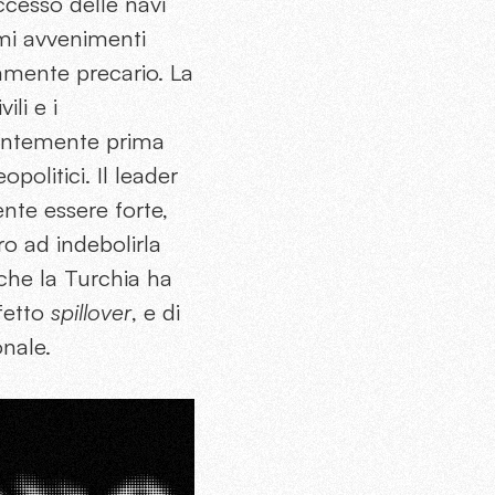
accesso delle navi
imi avvenimenti
amente precario. La
ili e i
gentemente prima
politici. Il leader
te essere forte,
o ad indebolirla
 che la Turchia ha
ffetto
spillover
, e di
onale.