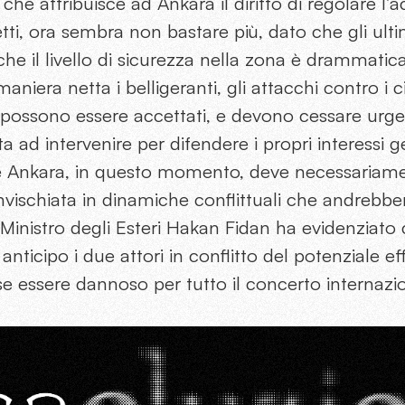
he attribuisce ad Ankara il diritto di regolare l’
etti, ora sembra non bastare più, dato che gli ult
he il livello di sicurezza nella zona è drammatic
niera netta i belligeranti, gli attacchi contro i civ
possono essere accettati, e devono cessare ur
a ad intervenire per difendere i propri interessi geo
e Ankara, in questo momento, deve necessariamen
vischiata in dinamiche conflittuali che andrebber
 Ministro degli Esteri Hakan Fidan ha evidenziato
anticipo i due attori in conflitto del potenziale e
e essere dannoso per tutto il concerto internazi