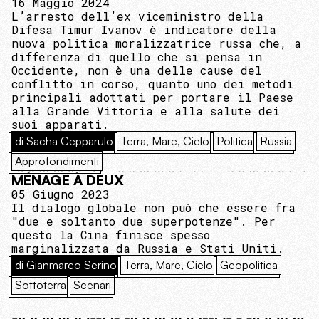
16 Maggio 2024
L’arresto dell’ex viceministro della
Difesa Timur Ivanov è indicatore della
nuova politica moralizzatrice russa che, a
differenza di quello che si pensa in
Occidente, non è una delle cause del
conflitto in corso, quanto uno dei metodi
principali adottati per portare il Paese
alla Grande Vittoria e alla salute dei
suoi apparati.
di Sacha Cepparulo
Terra, Mare, Cielo
Politica
Russia
Approfondimenti
MÉNAGE À DEUX
05 Giugno 2023
Il dialogo globale non può che essere fra
"due e soltanto due superpotenze". Per
questo la Cina finisce spesso
marginalizzata da Russia e Stati Uniti.
di Gianmarco Serino
Terra, Mare, Cielo
Geopolitica
Sottoterra
Scenari