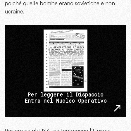
poiché quelle bombe erano sovietiche e non
ucraine.
Per leggere il Dispaccio
Entra nel Nucleo Operativo
Per ora né gli USA, né tantomeno l’Unione