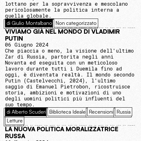
lottano per la sopravvivenza e mescolano
pericolosamente la politica interna a
quella globale.
di Giulio Montalbano
Non categorizzato
VIVIAMO GIÀ NEL MONDO DI VLADIMIR
PUTIN
06 Giugno 2024
Che piaccia o meno, la visione dell'ultimo
Zar di Russia, partorita negli anni
Novanta ed eseguita con un meticoloso
lavoro durante tutti i Duemila fino ad
oggi, è diventata realtà. Il mondo secondo
Putin (Castelvecchi, 2024), l'ultimo
saggio di Emanuel Pietrobon, ricostruisce
storia, ambizioni e motivazioni di uno
degli uomini politici più influenti del
suo tempo.
di Alberto Scuderi
Biblioteca Ideale
Recensioni
Russia
Letture
LA NUOVA POLITICA MORALIZZATRICE
RUSSA