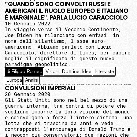
"QUANDO SONO COINVOLTI RUSSI E
AMERICANI IL RUOLO EUROPEO E ITALIANO
È MARGINALE". PARLA LUCIO CARACCIOLO
10 Gennaio 2022
In viaggio verso il Vecchio Continente,
Joe Biden ha rilanciato con enfasi, in
nome dell'atlantismo, l'asse euro-
americano. Abbiamo parlato con Lucio
Caracciolo, direttore di Limes, per capire
meglio il significato di questo nuovo
paradigma geopolitico.
di Filippo Romeo
Visioni, Dottrine, Idee
Interviste
Europa
Analisi
CONVULSIONI IMPERIALI
20 Gennaio 2020
Gli Stati Uniti sono nel bel mezzo di una
guerra interna, tra centri di potere che
vogliono imporre la loro visione del mondo
e coinvolgono a forza l'intero sistema; una
lotta che si trascina da anni e vede
contrapposti l'entourage di Donald Trump e
i neocon più conservatori: due fazioni che