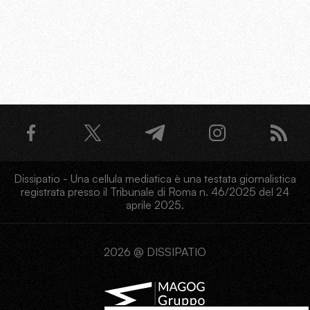
Dissipatio - Una cellula mediatica è una testata giornalistica
registrata presso il Tribunale di Roma n. 46/2025 del 24
aprile 2025.
2026 @ DISSIPATIO