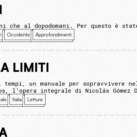
I
ni che al dopodomani. Per questo è stat
i
Occidente
Approfondimenti
A LIMITI
i tempi, un manuale per sopravvivere ne
os, l'opera integrale di Nicolás Gómez 
eale
Italia
Letture
RA