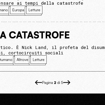
ensare ai tempi della catastrofe
mano
Europa
Letture
LA CATASTROFE
ttico. È Nick Land, il profeta del disu
i, cortocircuiti sociali
tumano
Altrove
Letture
Pagina
2
di 5