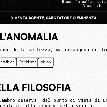
Ricevi la collana edit
Dissipatio
DIVENTA AGENTE, SABOTATORE O EMINENZA
 L'ANOMALIA
ione della certezza, ma rimangono un di
etafisica
Occidente
Visioni
LLA FILOSOFIA
lambro osserva, dal punto di vista di u
identale, alla ricerca della verità.