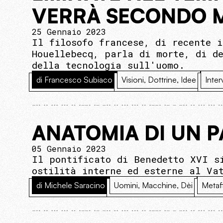
VERRÀ SECONDO 
25 Gennaio 2023
Il filosofo francese, di recente 
Houellebecq, parla di morte, di d
della tecnologia sull'uomo.
di Francesco Subiaco
Visioni, Dottrine, Idee
Inter
ANATOMIA DI UN 
05 Gennaio 2023
Il pontificato di Benedetto XVI s
ostilità interne ed esterne al Va
di Michele Saracino
Uomini, Macchine, Dèi
Metaf