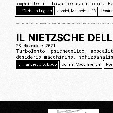
impedito il disastro sanitario. P
di Christian Frigerio
Uomini, Macchine, Dèi
Postu
IL NIETZSCHE DEL
23 Novembre 2021
Turbolento, psichedelico, apocali
desiderio macchinino, schizoanalis
di Francesco Subiaco
Uomini, Macchine, Dèi
Pos