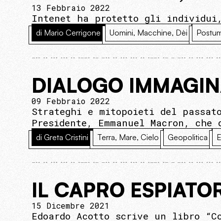
13 Febbraio 2022
Intenet ha protetto gli individui
di Mario Cerrigone
Uomini, Macchine, Dèi
Postu
DIALOGO IMMAGIN
09 Febbraio 2022
Strateghi e mitopoieti del passat
Presidente, Emmanuel Macron, che 
di Greta Cristini
Terra, Mare, Cielo
Geopolitica
E
IL CAPRO ESPIATO
15 Dicembre 2021
Edoardo Acotto scrive un libro “C