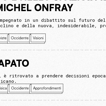
MICHEL ONFRAY
impegnato in un dibattito sul futuro del
eclino e della nuova, indesiderabile, pr
viste
Occidente
Visioni
PAPATO
i è ritrovato a prendere decisioni epoca
ticano.
isica
Occidente
Approfondimenti