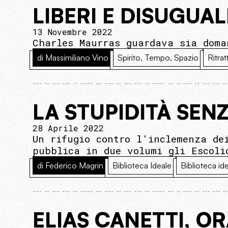
LIBERI E DISUGUAL
13 Novembre 2022
Charles Maurras guardava sia doma
di Massimiliano Vino
Spirito, Tempo, Spazio
Ritratt
LA STUPIDITÀ SENZ
28 Aprile 2022
Un rifugio contro l'inclemenza de
pubblica in due volumi gli Escoli
di Federico Magrin
Biblioteca Ideale
Biblioteca id
ELIAS CANETTI, O