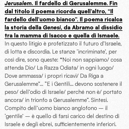
Jerusalem.
Il fardello di Gerusalemme. Fin
dal titolo il poema ricorda quell’altro, “Il
fardello dell’uomo bianco”. Il poema ricalca
la storia della
Genesi
, da Abramo al dissidio
tra la mamma di Isacco e quella di Ismaele.
In questo litigio è profetizzato il futuro d’Israele,
di lotta e discordia. Le stanze ‘incriminate’, per
così dire, sono queste:
“
Noi non sappiamo/ cosa
attenda Dio/ La Razza Odiata/ in ogni luogo/
Dove ammassa/ i propri ricavi/ Da Riga a
Gerusalemme”… “E i Gentili… devono sostenere il
peso/ dell’odio di Israele/ perché non è/ portato
ancora/ in trionfo a Gerusalemme”. Sintesi.
Compito dell’uomo bianco anglofono – il
‘gentile’ – è quello di farsi carico del destino di
Israele e degli ebrei, sufficientemente inferiori.