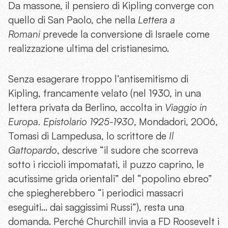
Da massone, il pensiero di Kipling converge con
quello di San Paolo, che nella
Lettera a
Romani
prevede la conversione di Israele come
realizzazione ultima del cristianesimo.
Senza esagerare troppo l’antisemitismo di
Kipling, francamente velato (nel 1930, in una
lettera privata da Berlino, accolta in
Viaggio in
Europa. Epistolario 1925-1930
, Mondadori, 2006,
Tomasi di Lampedusa, lo scrittore de
Il
Gattopardo
, descrive “il sudore che scorreva
sotto i riccioli impomatati, il puzzo caprino, le
acutissime grida orientali” del “popolino ebreo”
che spiegherebbero “i periodici massacri
eseguiti… dai saggissimi Russi”), resta una
domanda. Perché Churchill invia a FD Roosevelt i