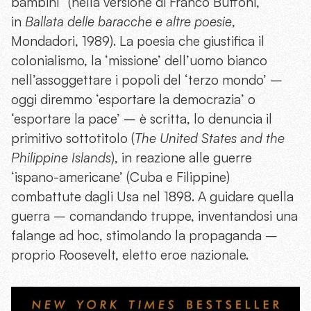
bambini” (nella versione di Franco Buffoni,
in
Ballata delle baracche e altre poesie
,
Mondadori, 1989). La poesia che giustifica il
colonialismo, la ‘missione’ dell’uomo bianco
nell’assoggettare i popoli del ‘terzo mondo’ –
oggi diremmo ‘esportare la democrazia’ o
‘esportare la pace’ – è scritta, lo denuncia il
primitivo sottotitolo (
The United States and the
Philippine Islands
), in reazione alle guerre
‘ispano-americane’ (Cuba e Filippine)
combattute dagli Usa nel 1898. A guidare quella
guerra – comandando truppe, inventandosi una
falange ad hoc, stimolando la propaganda –
proprio Roosevelt, eletto eroe nazionale.