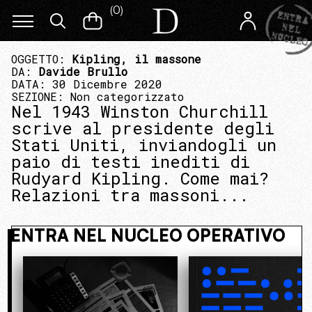
(
0
)
OGGETTO:
Kipling, il massone
DA:
Davide Brullo
DATA: 30 Dicembre 2020
SEZIONE:
Non categorizzato
Nel 1943 Winston Churchill
scrive al presidente degli
Stati Uniti, inviandogli un
paio di testi inediti di
Rudyard Kipling. Come mai?
Relazioni tra massoni...
 NASCOSTO. ENTRA NEL NUCLEO OPE