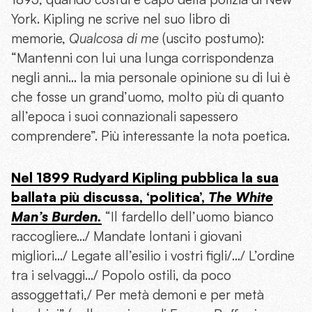
York. Kipling ne scrive nel suo libro di
memorie,
Qualcosa di me
(uscito postumo):
“Mantenni con lui una lunga corrispondenza
negli anni… la mia personale opinione su di lui è
che fosse un grand’uomo, molto più di quanto
all’epoca i suoi connazionali sapessero
comprendere”. Più interessante la nota poetica.
Nel 1899 Rudyard Kipling pubblica la sua
ballata più discussa, ‘politica’,
The White
Man’s Burden.
“Il fardello dell’uomo bianco
raccogliere…/ Mandate lontani i giovani
migliori…/ Legate all’esilio i vostri figli/…/ L’ordine
tra i selvaggi…/ Popolo ostili, da poco
assoggettati,/ Per metà demoni e per metà