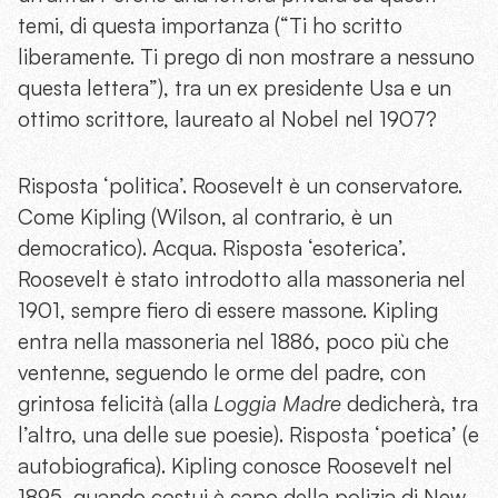
temi, di questa importanza (“Ti ho scritto
liberamente. Ti prego di non mostrare a nessuno
questa lettera”), tra un ex presidente Usa e un
ottimo scrittore, laureato al Nobel nel 1907?
Risposta ‘politica’. Roosevelt è un conservatore.
Come Kipling (Wilson, al contrario, è un
democratico). Acqua. Risposta ‘esoterica’.
Roosevelt è stato introdotto alla massoneria nel
1901, sempre fiero di essere massone. Kipling
entra nella massoneria nel 1886, poco più che
ventenne, seguendo le orme del padre, con
grintosa felicità (alla
Loggia Madre
dedicherà, tra
l’altro, una delle sue poesie). Risposta ‘poetica’ (e
autobiografica). Kipling conosce Roosevelt nel
1895, quando costui è capo della polizia di New