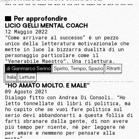
Per approfondire
LICIO GELLI MENTAL COACH
12 Maggio 2022
“Come arrivare al successo” è un pezzo
unico della letteratura motivazionale che
mette in luce la bizzarra dualità di un
personaggio particolare come il
"Venerabile Maestro". Una rilettura.
di Gianmarco Serino
Spirito, Tempo, Spazio
Ritratti
Italia
Letture
“HO AMATO MOLTO. E MALE”
09 Agosto 2021
Dialogo fitto con Andrea Di Consoli. “Ho
letto tonnellate di libri di politica, ma
ho capito che se vuoi fare politica sul
serio devi abbandonarti a questa follia di
farti sbranare dalla gente, di non avere
più tempo per niente, né per leggere né
per amare e nemmeno per pensare alla
morte”