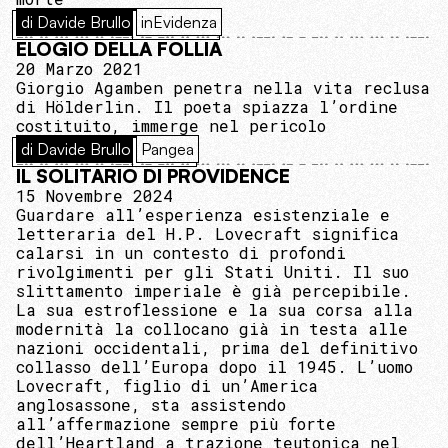
di Davide Brullo
inEvidenza
ELOGIO DELLA FOLLIA
20 Marzo 2021
Giorgio Agamben penetra nella vita reclusa
di Hölderlin. Il poeta spiazza l’ordine
costituito, immerge nel pericolo
di Davide Brullo
Pangea
IL SOLITARIO DI PROVIDENCE
15 Novembre 2024
Guardare all’esperienza esistenziale e
letteraria del H.P. Lovecraft significa
calarsi in un contesto di profondi
rivolgimenti per gli Stati Uniti. Il suo
slittamento imperiale è già percepibile.
La sua estroflessione e la sua corsa alla
modernità la collocano già in testa alle
nazioni occidentali, prima del definitivo
collasso dell’Europa dopo il 1945. L’uomo
Lovecraft, figlio di un’America
anglosassone, sta assistendo
all’affermazione sempre più forte
dell’Heartland a trazione teutonica nel