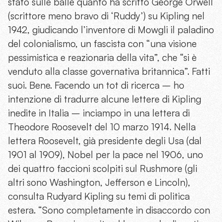
stato sulle balle quanto ha scritto George Orwell
(scrittore meno bravo di ‘Ruddy’) su Kipling nel
1942, giudicando l’inventore di Mowgli il paladino
del colonialismo, un fascista con “una visione
pessimistica e reazionaria della vita”, che “si è
venduto alla classe governativa britannica”. Fatti
suoi. Bene. Facendo un tot di ricerca – ho
intenzione di tradurre alcune lettere di Kipling
inedite in Italia – inciampo in una lettera di
Theodore Roosevelt del 10 marzo 1914. Nella
lettera Roosevelt, già presidente degli Usa (dal
1901 al 1909), Nobel per la pace nel 1906, uno
dei quattro faccioni scolpiti sul Rushmore (gli
altri sono Washington, Jefferson e Lincoln),
consulta Rudyard Kipling su temi di politica
estera. “Sono completamente in disaccordo con