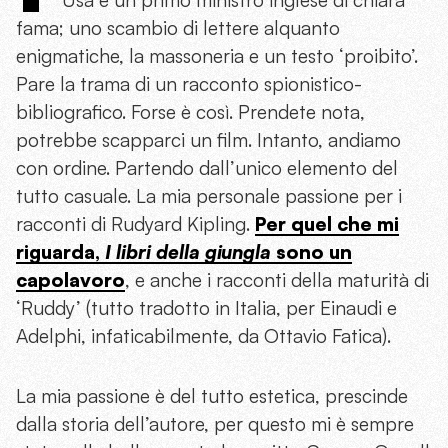
Usa e un primo ministro inglese di chiara
fama; uno scambio di lettere alquanto
enigmatiche, la massoneria e un testo ‘proibito’.
Pare la trama di un racconto spionistico-
bibliografico. Forse è così. Prendete nota,
potrebbe scapparci un film. Intanto, andiamo
con ordine. Partendo dall’unico elemento del
tutto casuale. La mia personale passione per i
racconti di Rudyard Kipling.
Per quel che mi
riguarda,
I libri della giungla
sono un
capolavoro
, e anche i racconti della maturità di
‘Ruddy’ (tutto tradotto in Italia, per Einaudi e
Adelphi, infaticabilmente, da Ottavio Fatica).
La mia passione è del tutto estetica, prescinde
dalla storia dell’autore, per questo mi è sempre