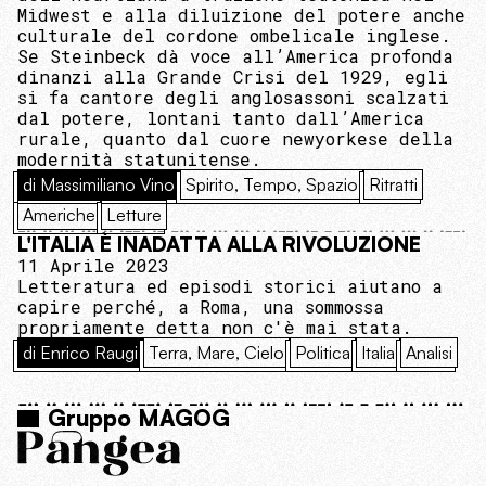
Midwest e alla diluizione del potere anche
culturale del cordone ombelicale inglese.
Se Steinbeck dà voce all’America profonda
dinanzi alla Grande Crisi del 1929, egli
si fa cantore degli anglosassoni scalzati
dal potere, lontani tanto dall’America
rurale, quanto dal cuore newyorkese della
modernità statunitense.
di Massimiliano Vino
Spirito, Tempo, Spazio
Ritratti
Americhe
Letture
L'ITALIA È INADATTA ALLA RIVOLUZIONE
11 Aprile 2023
Letteratura ed episodi storici aiutano a
capire perché, a Roma, una sommossa
propriamente detta non c'è mai stata.
di Enrico Raugi
Terra, Mare, Cielo
Politica
Italia
Analisi
Gruppo MAGOG