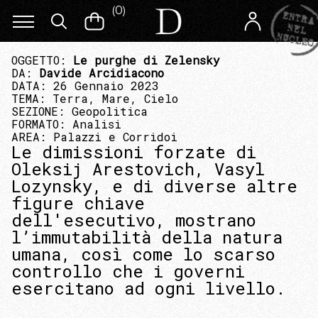
(
0
)
OGGETTO:
Le purghe di Zelensky
DA:
Davide Arcidiacono
DATA: 26 Gennaio 2023
TEMA:
Terra, Mare, Cielo
SEZIONE:
Geopolitica
FORMATO:
Analisi
AREA:
Palazzi e Corridoi
Le dimissioni forzate di
Oleksij Arestovich, Vasyl
Lozynsky, e di diverse altre
figure chiave
dell'esecutivo, mostrano
l’immutabilità della natura
umana, così come lo scarso
controllo che i governi
esercitano ad ogni livello.