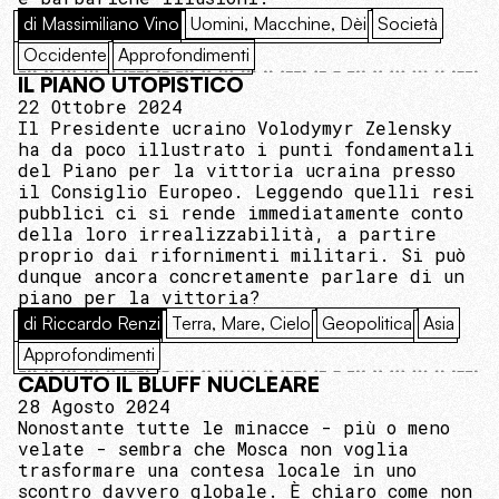
di Massimiliano Vino
Uomini, Macchine, Dèi
Società
Occidente
Approfondimenti
IL PIANO UTOPISTICO
22 Ottobre 2024
Il Presidente ucraino Volodymyr Zelensky
ha da poco illustrato i punti fondamentali
del Piano per la vittoria ucraina presso
il Consiglio Europeo. Leggendo quelli resi
pubblici ci si rende immediatamente conto
della loro irrealizzabilità, a partire
proprio dai rifornimenti militari. Si può
dunque ancora concretamente parlare di un
piano per la vittoria?
di Riccardo Renzi
Terra, Mare, Cielo
Geopolitica
Asia
Approfondimenti
CADUTO IL BLUFF NUCLEARE
28 Agosto 2024
Nonostante tutte le minacce - più o meno
velate - sembra che Mosca non voglia
trasformare una contesa locale in uno
scontro davvero globale. È chiaro come non