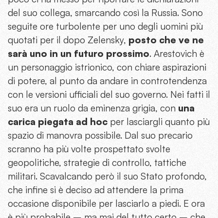
del suo collega, smarcando così la Russia. Sono
seguite ore turbolente per uno degli uomini più
quotati per il dopo Zelensky,
posto che ve ne
sarà uno in un futuro prossimo
. Arestovich è
un personaggio istrionico, con chiare aspirazioni
di potere, al punto da andare in controtendenza
con le versioni ufficiali del suo governo. Nei fatti il
suo era un ruolo da eminenza grigia, con
una
carica piegata ad hoc
per lasciargli quanto più
spazio di manovra possibile. Dal suo precario
scranno ha più volte prospettato svolte
geopolitiche, strategie di controllo, tattiche
militari. Scavalcando però il suo Stato profondo,
che infine si è deciso ad attendere la prima
occasione disponibile per lasciarlo a piedi. E ora
è più probabile – ma mai del tutto certo – che