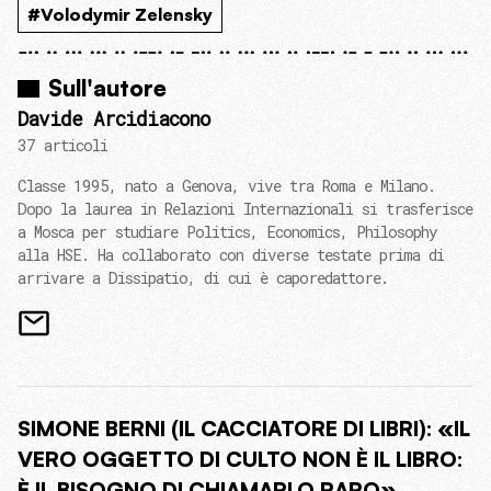
#Volodymir Zelensky
Sull'autore
Davide Arcidiacono
37 articoli
Classe 1995, nato a Genova, vive tra Roma e Milano.
Dopo la laurea in Relazioni Internazionali si trasferisce
a Mosca per studiare Politics, Economics, Philosophy
alla HSE. Ha collaborato con diverse testate prima di
arrivare a Dissipatio, di cui è caporedattore.
SIMONE BERNI (IL CACCIATORE DI LIBRI): «IL
VERO OGGETTO DI CULTO NON È IL LIBRO:
È IL BISOGNO DI CHIAMARLO RARO»