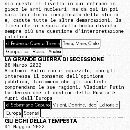
sia questo il livello in cui entrano in
gioco le armi nucleari, ma da qui in poi
sarà territorio inesplorato della storia
e, cadute tutte le altre demarcazioni, la
linea che ci separa dalla bomba diventa
sempre più una questione d'interpretazione
politica.
di Federico Oberto Tarena
Terra, Mare, Cielo
Geopolitica
Russia
Analisi
LA GRANDE GUERRA DI SECESSIONE
08 Marzo 2022
Vladimir Putin non è impazzito, non gli
interessa il consenso dell’opinione
pubblica, tantomeno che gli analisti
comprendano le sue ragioni. Vladimir Putin
ha deciso che il destino della Russia è
fuori dall’Europa.
di Sebastiano Caputo
Visioni, Dottrine, Idee
Editoriale
Europa
Scenari
GLI ECHI DELLA TEMPESTA
01 Maggio 2022