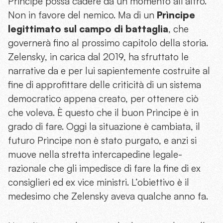
Prìncipe possa cadere da un momento all’altro.
Non in favore del nemico. Ma di un
Prìncipe
legittimato sul campo di battaglia
, che
governerà fino al prossimo capitolo della storia.
Zelensky, in carica dal 2019, ha sfruttato le
narrative da e per lui sapientemente costruite al
fine di approfittare delle criticità di un sistema
democratico appena creato, per ottenere ciò
che voleva. È questo che il buon Prìncipe è in
grado di fare. Oggi la situazione è cambiata, il
futuro Prìncipe non è stato purgato, e anzi si
muove nella stretta intercapedine legale-
razionale che gli impedisce di fare la fine di ex
consiglieri ed ex vice ministri. L’obiettivo è il
medesimo che Zelensky aveva qualche anno fa.