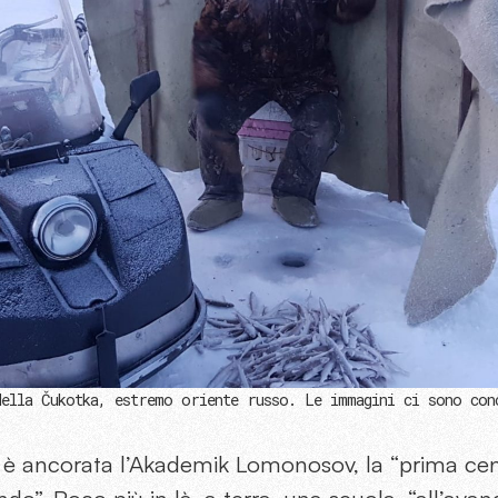
ella Čukotka, estremo oriente russo. Le immagini ci sono con
, è ancorata l’Akademik Lomonosov, la “prima cen