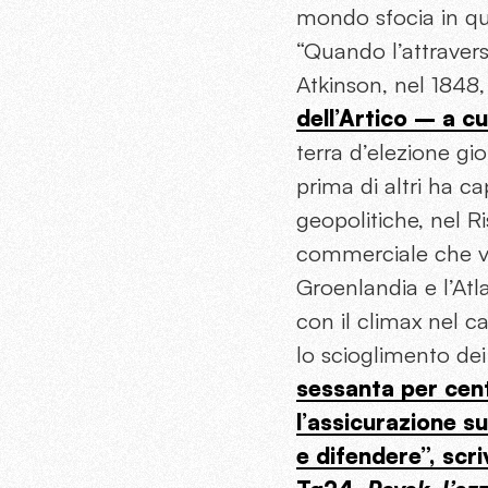
mondo sfocia in que
“Quando l’attraver
Atkinson, nel 1848,
dell’Artico – a c
terra d’elezione gio
prima di altri ha ca
geopolitiche, nel R
commerciale che va 
Groenlandia e l’Atl
con il climax nel c
lo scioglimento dei 
sessanta per cent
l’assicurazione su
e difendere”, sc