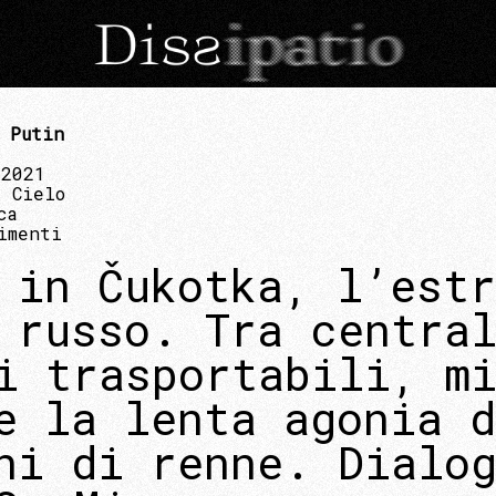
 Putin
 2021
 Cielo
ca
imenti
 in Čukotka, l’estr
 russo. Tra centra
i trasportabili, m
e la lenta agonia d
ni di renne. Dialo