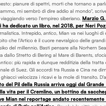
sto: pianure di spettri, morti che tornano a parla
sammo, mi sembrò di dire addio al mondo”, scrive,
 viaggiando verso l’empireo siberiano.
Marzio G.
ui ha dedicato un libro, nel 2018, per Neri Po
rnalistica. Intrepido,
antico
, Mian va nei luoghi di
pito che l’Artico è il cuore nevralgico delle grandi
isiko del millennio. Basti pensare alla Norhern Sea
dallo Stretto di Bering al Mare di Barents, sfoci
antico: più rapida e dunque redditizia della tratta
anale di Suez. Gli accordi tra Russia e Cina ne dim
ghiacci velocizza i ricavi e la mole di transito. D’
o del Pil della Russia arriva oggi dal Grande 
lla vita per il Cremlino, un bottino da sacche
rive Mian nel reportage andato recentemente 