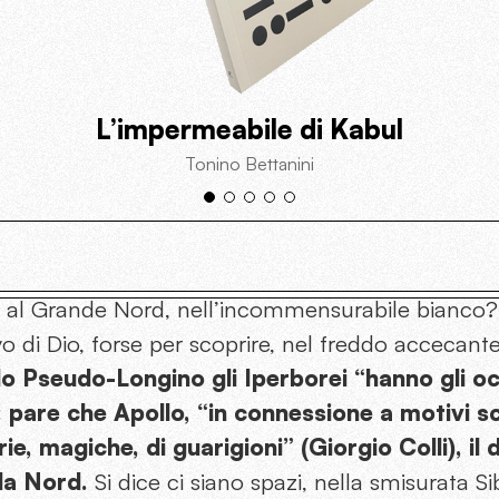
L’impermeabile di Kabul
Tonino Bettanini
a al Grande Nord, nell’incommensurabile bianco? 
o di Dio, forse per scoprire, nel freddo accecante
o Pseudo-Longino gli Iperborei “hanno gli occ
: pare che Apollo, “in connessione a motivi s
e, magiche, di guarigioni” (Giorgio Colli), il d
da Nord.
Si dice ci siano spazi, nella smisurata Sib