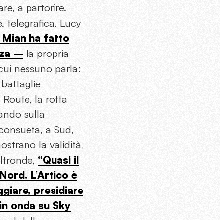
re, a partorire.
 telegrafica, Lucy
 Mian ha fatto
zza –
la propria
 cui nessuno parla:
 battaglie
 Route, la rotta
ando sulla
 consueta, a Sud,
ostrano la validità,
altronde,
“Quasi il
Nord. L’Artico è
ggiare, presidiare
in onda su Sky