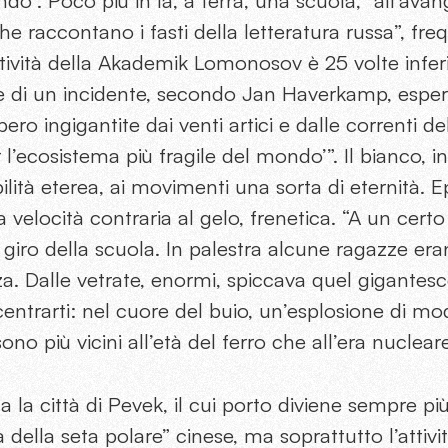
do”. Poco più in là, a terra, una scuola, “all’ava
che raccontano i fasti della letteratura russa”, f
ttività della Akademik Lomonosov è 25 volte infer
di un incidente, secondo Jan Haverkamp, esper
ro ingigantite dai venti artici e dalle correnti de
 l’ecosistema più fragile del mondo’”. Il bianco, 
lità eterea, ai movimenti una sorta di eternità. Ep
 velocità contraria al gelo, frenetica. “A un certo
 giro della scuola. In palestra alcune ragazze er
a. Dalle vetrate, enormi, spiccava quel gigantesco
centrarti: nel cuore del buio, un’esplosione di mod
sono più vicini all’età del ferro che all’era nuclear
a la città di Pevek, il cui porto diviene sempre p
ia della seta polare” cinese, ma soprattutto l’attivi