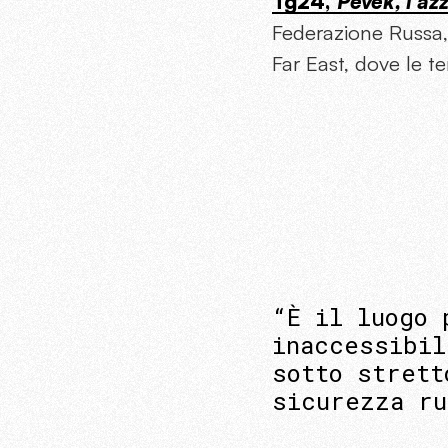
Tg24,
Pevek, l’azz
Federazione Russa,
Far East, dove le t
“È il luogo 
inaccessibil
sotto strett
sicurezza ru