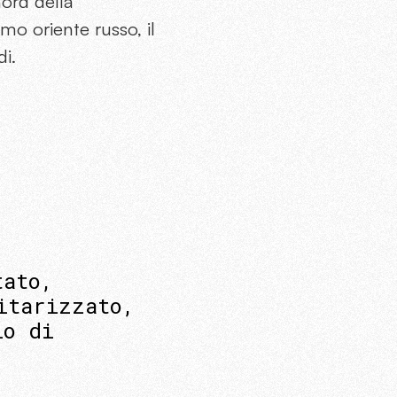
nord della
o oriente russo, il
i.
tato,
itarizzato,
io di