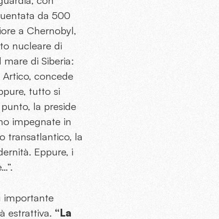
nguardia, con
requentata da 500
iore a Chernobyl,
to nucleare di
l mare di Siberia:
in Artico, concede
pure, tutto si
 punto, la preside
ano impegnate in
 transatlantico, la
ernità. Eppure, i
e…”.
iù importante
tà estrattiva.
“La