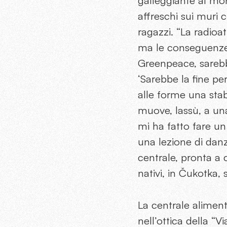
galleggiante al mon
affreschi sui muri 
ragazzi. “La radioa
ma le conseguenze 
Greenpeace, sarebbe
‘Sarebbe la fine per
alle forme una stabi
muove, lassù, a una
mi ha fatto fare un
una lezione di danz
centrale, pronta a 
nativi, in Čukotka, 
La centrale aliment
nell’ottica della “V