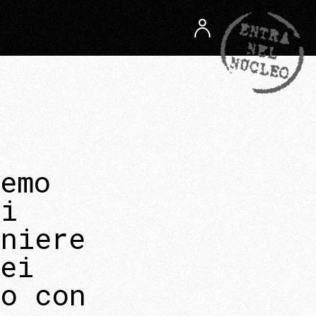
emo
li
iniere
ei
go con