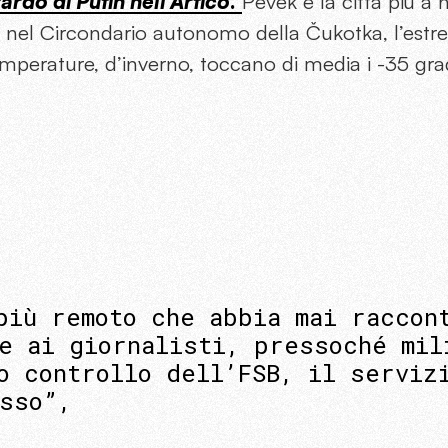
ardo di Putin nell’Artico
.
Pevek è la città più a 
 nel Circondario autonomo della Čukotka, l’estrem
emperature, d’inverno, toccano di media i -35 grad
più remoto che abbia mai raccon
e ai giornalisti, pressoché mil
o controllo dell’FSB, il serviz
sso”,