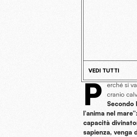
VEDI TUTTI
P
erché si v
cranio calv
Secondo l
l’anima nel mare”
capacità divinatori
sapienza, venga 