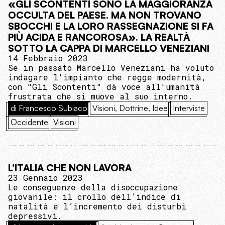
«GLI SCONTENTI SONO LA MAGGIORANZA
OCCULTA DEL PAESE. MA NON TROVANO
SBOCCHI E LA LORO RASSEGNAZIONE SI FA
PIÙ ACIDA E RANCOROSA». LA REALTÀ
SOTTO LA CAPPA DI MARCELLO VENEZIANI
14 Febbraio 2023
Se in passato Marcello Veneziani ha voluto
indagare l'impianto che regge modernità,
con "Gli Scontenti" dà voce all'umanità
frustrata che si muove al suo interno.
di Francesco Subiaco
Visioni, Dottrine, Idee
Interviste
Occidente
Visioni
L'ITALIA CHE NON LAVORA
23 Gennaio 2023
Le conseguenze della disoccupazione
giovanile: il crollo dell’indice di
natalità e l’incremento dei disturbi
depressivi.