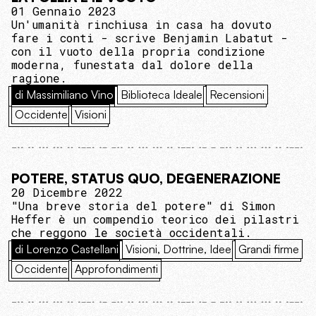
01 Gennaio 2023
Un'umanità rinchiusa in casa ha dovuto
fare i conti - scrive Benjamin Labatut -
con il vuoto della propria condizione
moderna, funestata dal dolore della
ragione.
di Massimiliano Vino
Biblioteca Ideale
Recensioni
Occidente
Visioni
POTERE, STATUS QUO, DEGENERAZIONE
20 Dicembre 2022
"Una breve storia del potere" di Simon
Heffer è un compendio teorico dei pilastri
che reggono le società occidentali.
di Lorenzo Castellani
Visioni, Dottrine, Idee
Grandi firme
Occidente
Approfondimenti