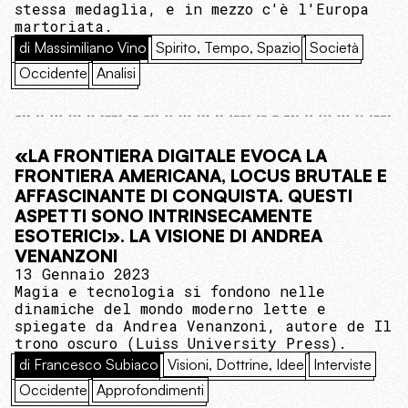
stessa medaglia, e in mezzo c'è l'Europa
martoriata.
di Massimiliano Vino
Spirito, Tempo, Spazio
Società
Occidente
Analisi
«LA FRONTIERA DIGITALE EVOCA LA
FRONTIERA AMERICANA, LOCUS BRUTALE E
AFFASCINANTE DI CONQUISTA. QUESTI
ASPETTI SONO INTRINSECAMENTE
ESOTERICI». LA VISIONE DI ANDREA
VENANZONI
13 Gennaio 2023
Magia e tecnologia si fondono nelle
dinamiche del mondo moderno lette e
spiegate da Andrea Venanzoni, autore de Il
trono oscuro (‎Luiss University Press).
di Francesco Subiaco
Visioni, Dottrine, Idee
Interviste
Occidente
Approfondimenti