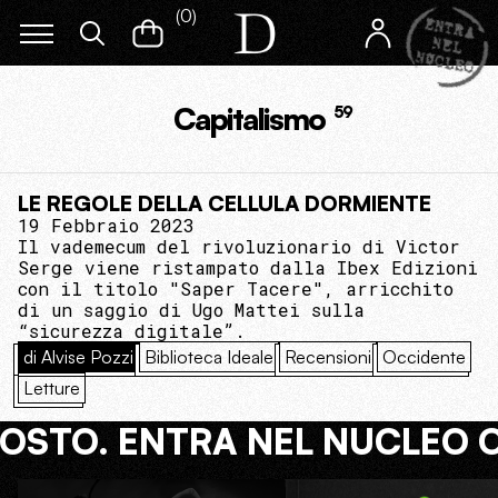
(
0
)
Capitalismo
59
LE REGOLE DELLA CELLULA DORMIENTE
19 Febbraio 2023
Il vademecum del rivoluzionario di Victor
Serge viene ristampato dalla Ibex Edizioni
con il titolo "Saper Tacere", arricchito
di un saggio di Ugo Mattei sulla
“sicurezza digitale”.
di Alvise Pozzi
Biblioteca Ideale
Recensioni
Occidente
Letture
COSTO. ENTRA NEL NUCLEO 