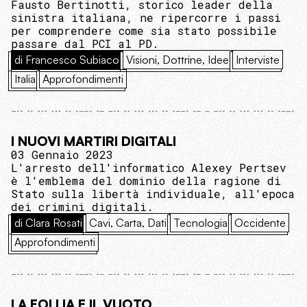
Fausto Bertinotti, storico leader della
sinistra italiana, ne ripercorre i passi
per comprendere come sia stato possibile
passare dal PCI al PD.
di Francesco Subiaco
Visioni, Dottrine, Idee
Interviste
Italia
Approfondimenti
I NUOVI MARTIRI DIGITALI
03 Gennaio 2023
L'arresto dell'informatico Alexey Pertsev
è l'emblema del dominio della ragione di
Stato sulla libertà individuale, all'epoca
dei crimini digitali.
di Clara Rosati
Cavi, Carta, Dati
Tecnologia
Occidente
Approfondimenti
LA FOLLIA E IL VUOTO