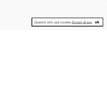
Questo sito usa cookie.
Scopri di più
.
ok
MAGOG è un gruppo editoriale che
riunisce cinque testate giornalistiche, che
oltre a produrre contenuti esclusivi e
inediti quotidiani, pubblica libri, organizza
eventi di vario genere, smuove le
coscienze, sposta le masse, spariglia le
idee.
La solitudine di Faulkner.
Dialogo con Francesco Baucia