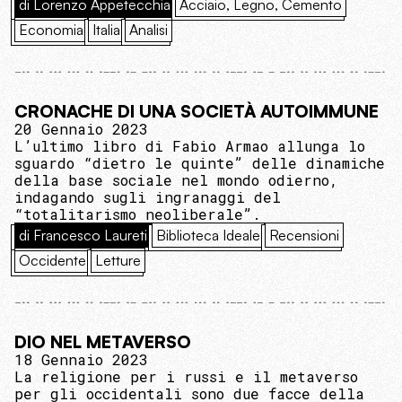
di Lorenzo Appetecchia
Acciaio, Legno, Cemento
Economia
Italia
Analisi
CRONACHE DI UNA SOCIETÀ AUTOIMMUNE
20 Gennaio 2023
L’ultimo libro di Fabio Armao allunga lo
sguardo “dietro le quinte” delle dinamiche
della base sociale nel mondo odierno,
indagando sugli ingranaggi del
“totalitarismo neoliberale”.
di Francesco Laureti
Biblioteca Ideale
Recensioni
Occidente
Letture
DIO NEL METAVERSO
18 Gennaio 2023
La religione per i russi e il metaverso
per gli occidentali sono due facce della