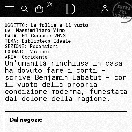
(
0
)
OGGETTO:
La follia e il vuoto
DA:
Massimiliano Vino
DATA: 01 Gennaio 2023
TEMA:
Biblioteca Ideale
SEZIONE:
Recensioni
FORMATO:
Visioni
AREA:
Occidente
Un'umanità rinchiusa in casa
ha dovuto fare i conti -
scrive Benjamin Labatut - con
il vuoto della propria
condizione moderna, funestata
dal dolore della ragione.
Dal negozio