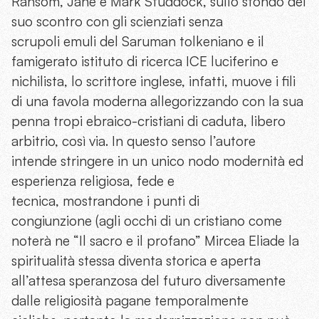
Ransom, Jane e Mark Studdock, sullo sfondo del
suo scontro con gli scienziati senza
scrupoli emuli del Saruman tolkeniano e il
famigerato istituto di ricerca ICE luciferino e
nichilista, lo scrittore inglese, infatti, muove i fili
di una favola moderna allegorizzando con la sua
penna tropi ebraico-cristiani di caduta, libero
arbitrio, così via. In questo senso l’autore
intende stringere in un unico nodo modernità ed
esperienza religiosa, fede e
tecnica, mostrandone i punti di
congiunzione (agli occhi di un cristiano come
noterà ne “Il sacro e il profano” Mircea Eliade la
spiritualità stessa diventa storica e aperta
all’attesa speranzosa del futuro diversamente
dalle religiosità pagane temporalmente