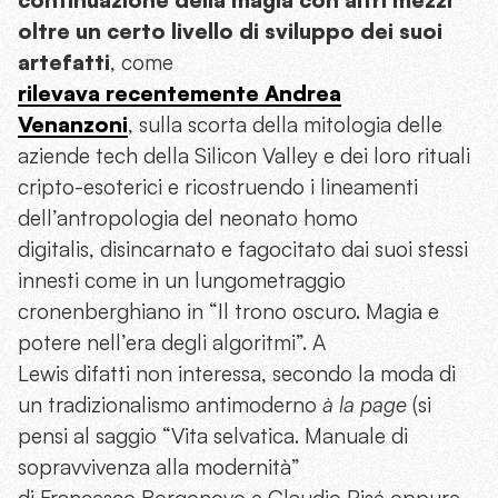
oltre un certo livello di sviluppo dei suoi
artefatti
, come
rilevava recentemente Andrea
Venanzoni
, sulla scorta della mitologia delle
aziende tech della Silicon Valley e dei loro rituali
cripto-esoterici e ricostruendo i lineamenti
dell’antropologia del neonato homo
digitalis, disincarnato e fagocitato dai suoi stessi
innesti come in un lungometraggio
cronenberghiano in “Il trono oscuro. Magia e
potere nell’era degli algoritmi”. A
Lewis difatti non interessa, secondo la moda di
un tradizionalismo antimoderno
à la page
(si
pensi al saggio “Vita selvatica. Manuale di
sopravvivenza alla modernità”
di Francesco Borgonovo e Claudio Risé oppure