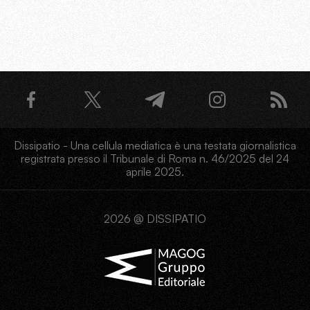
Dissipatio - Una cellula mediatica è una testata giornalistica
registrata presso il Tribunale di Roma n. 46/2025 del 24
aprile 2025.
2026 @ DISSIPATIO