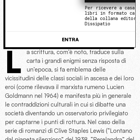
Per ricevere a casa 
libri in formato cart
della collana editori
Dissipatio
ENTRA
L
a scrittura, com’è noto, traduce sulla
carta i grandi enigmi senza risposta di
un’epoca, si fa emblema delle
vicissitudini delle classi sociali in ascesa e dei loro
eroi (come rilevava il marxista rumeno Lucien
Goldmann nel 1964) e manifesta più in generale
le contraddizioni culturali in cui si dibatte una
società diventando un osservatorio privilegiato
per captarne i punti di rottura. Nel caso della
serie di romanzi di Clive Staples Lewis (“Lontano
dal pianeta silenzioso” del 1938, “Perelandra” del