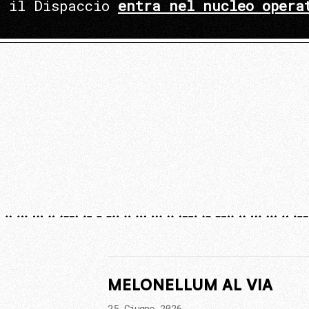
e il Dispaccio
entra nel nucleo opera
MELONELLUM AL VIA
25 Giugno 2026