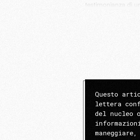
testimonianza di u
Questo arti
lettera con
del nucleo 
informazion
maneggiare,