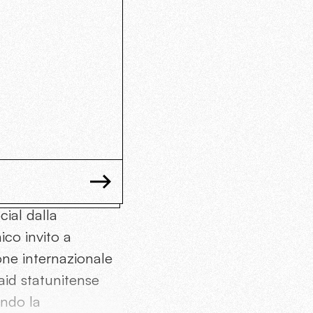
cial dalla
ico invito a
one internazionale
aid statunitense
ondo la