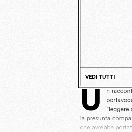
VEDI TUTTI
U
n raccont
portavoce
“leggere 
la presunta compars
che avrebbe portat