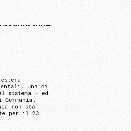
 estera
mentali. Una di
el sistema – ed
i Germania.
nia non sta
te per il 23