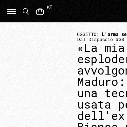
(
0
)
OGGETTO:
L'arma se
Dal Dispaccio #30
«La mia
esplode
avvolgo
Maduro:
una tec
usata p
dell'ex
Bianca 