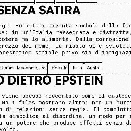
 SENZA SATIRA
rgio Forattini diventa simbolo della fi
ca: in un’Italia rassegnata e distratta
potere ma lo alimenta. Dalla corrosione
erezza dei meme, la risata si è svuotat
anestetico sociale privo sia d'indignaz
Uomini, Macchine, Dèi
Società
Italia
Analisi
O DIETRO EPSTEIN
 viene spesso raccontato come il custod
 Ma i files mostrano altro: non un bura
o di relazioni senza regia. Il complott
ta simbolica al disordine, un modo per 
a un potere che produce effetti senza d
volto.