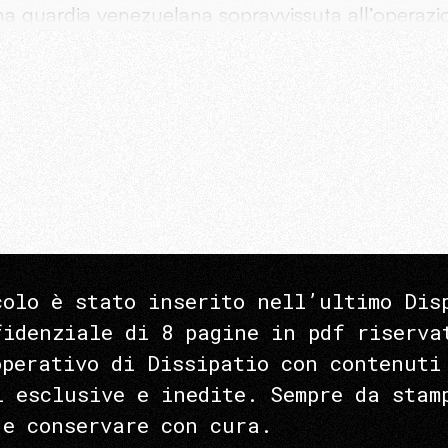
na guardia venezuelana sopravvissuta all’operazi
colo è stato inserito nell’ultimo Dis
fidenziale di 8 pagine in pdf riserva
operativo di Dissipatio con contenuti
i esclusive e inedite. Sempre da stam
 e conservare con cura.