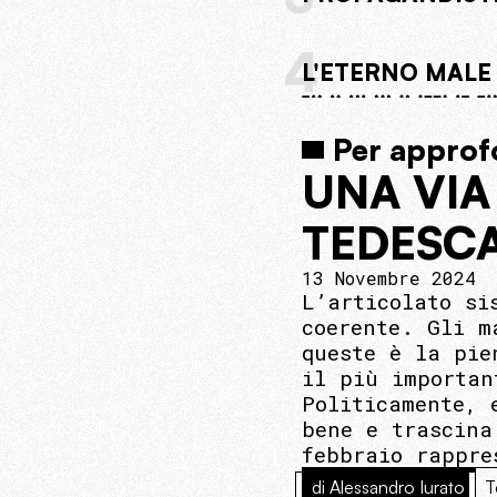
4
L'ETERNO MALE
Per approf
UNA VIA
TEDESC
13 Novembre 2024
L’articolato si
coerente. Gli m
queste è la pie
il più importan
Politicamente, 
bene e trascina
febbraio rappre
di Alessandro Iurato
T