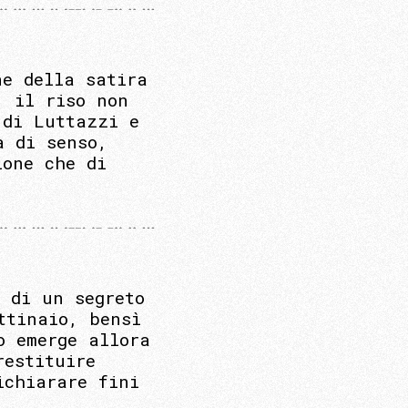
ne della satira
, il riso non
 di Luttazzi e
a di senso,
ione che di
e di un segreto
ttinaio, bensì
o emerge allora
restituire
ichiarare fini