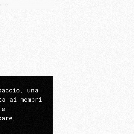
one
paccio, una
ta ai membri
 e
pare,