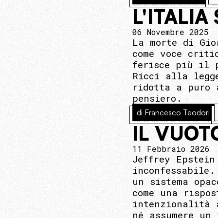
L'ITALIA
06 Novembre 2025
La morte di Gio
come voce criti
ferisce più il 
Ricci alla legg
ridotta a puro 
pensiero.
di Francesco Teodori
IL VUOT
11 Febbraio 2026
Jeffrey Epstein
inconfessabile.
un sistema opac
come una rispos
intenzionalità 
né assumere un 