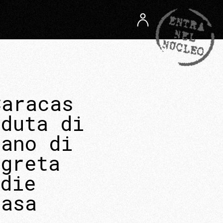
Caracas
aduta di
lano di
egreta
die
Casa