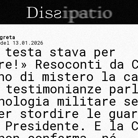
greta
 del 13.01.2026
 testa stava per
re!» Resoconti da 
no di mistero la c
 testimonianze par
nologia militare s
er stordire le guar
 Presidente. E la 
non conferma, né