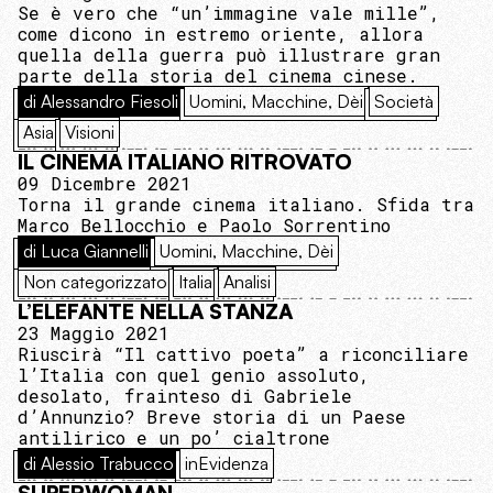
Se è vero che “un’immagine vale mille”,
come dicono in estremo oriente, allora
quella della guerra può illustrare gran
parte della storia del cinema cinese.
di Alessandro Fiesoli
Uomini, Macchine, Dèi
Società
Asia
Visioni
IL CINEMA ITALIANO RITROVATO
09 Dicembre 2021
Torna il grande cinema italiano. Sfida tra
Marco Bellocchio e Paolo Sorrentino
di Luca Giannelli
Uomini, Macchine, Dèi
Non categorizzato
Italia
Analisi
L’ELEFANTE NELLA STANZA
23 Maggio 2021
Riuscirà “Il cattivo poeta” a riconciliare
l’Italia con quel genio assoluto,
desolato, frainteso di Gabriele
d’Annunzio? Breve storia di un Paese
antilirico e un po’ cialtrone
di Alessio Trabucco
inEvidenza
SUPERWOMAN