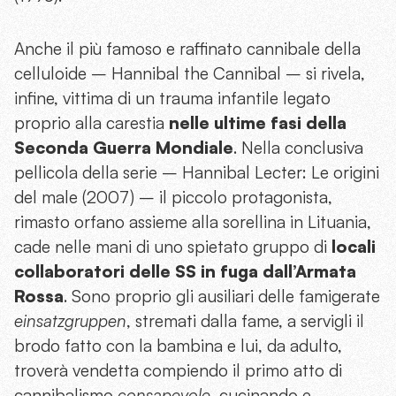
Anche il più famoso e raffinato cannibale della
celluloide – Hannibal the Cannibal – si rivela,
infine, vittima di un trauma infantile legato
proprio alla carestia
nelle ultime fasi della
Seconda Guerra Mondiale
. Nella conclusiva
pellicola della serie – Hannibal Lecter: Le origini
del male (2007) – il piccolo protagonista,
rimasto orfano assieme alla sorellina in Lituania,
cade nelle mani di uno spietato gruppo di
locali
collaboratori delle SS in fuga dall’Armata
Rossa
. Sono proprio gli ausiliari delle famigerate
einsatzgruppen
, stremati dalla fame, a servigli il
brodo fatto con la bambina e lui, da adulto,
troverà vendetta compiendo il primo atto di
cannibalismo
consapevole
, cucinando e