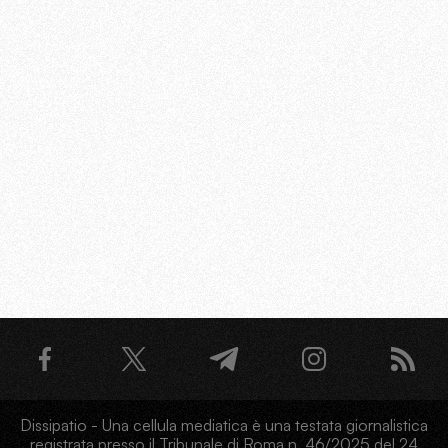
Dissipatio - Una cellula mediatica è una testata giornalistica
registrata presso il Tribunale di Roma n. 46/2025 del 24