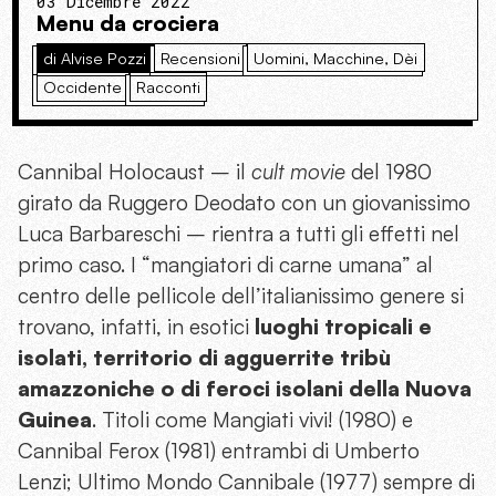
03 Dicembre 2022
Menu da crociera
di Alvise Pozzi
Recensioni
Uomini, Macchine, Dèi
Occidente
Racconti
Cannibal Holocaust – il
cult movie
del 1980
girato da Ruggero Deodato con un giovanissimo
Luca Barbareschi – rientra a tutti gli effetti nel
primo caso. I “mangiatori di carne umana” al
centro delle pellicole dell’italianissimo genere si
trovano, infatti, in esotici
luoghi tropicali e
isolati, territorio di agguerrite tribù
amazzoniche o di feroci isolani della Nuova
Guinea
. Titoli come Mangiati vivi! (1980) e
Cannibal Ferox (1981) entrambi di Umberto
Lenzi; Ultimo Mondo Cannibale (1977) sempre di