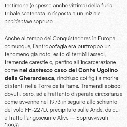
testimone (e spesso anche vittima) della furia
tribale scatenata in risposta a un iniziale
occidentale
sopruso.
Anche al tempo dei Conquistadores in Europa,
comunque, l’antropofagia era purtroppo un
fenomeno già noto; esito di terribili assedi,
tremende carestie o, perfino all’incarcerazione
come
nel
dantesco
caso del
Conte Ugolino
della Gherardesca
, rinchiuso coi figli a morire
di stenti nella Torre della Fame. Tremendi episodi
dovuti, però, ad altrettanto disperate circostanze
come avvenne nel 1973 in seguito allo schianto
del volo FH-227D, precipitato sulle Ande, da cui
è tratto l’angosciante Alive – Sopravvissuti
(1993).