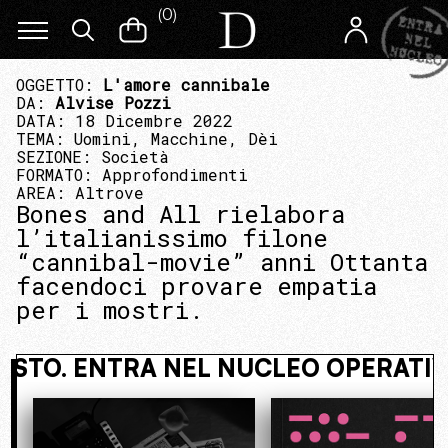
(
0
)
OGGETTO:
L'amore cannibale
DA:
Alvise Pozzi
DATA: 18 Dicembre 2022
TEMA:
Uomini, Macchine, Dèi
SEZIONE:
Società
FORMATO:
Approfondimenti
AREA:
Altrove
Bones and All rielabora
l’italianissimo filone
“cannibal-movie” anni Ottanta
facendoci provare empatia
per i mostri.
I NASCOSTO. ENTRA NEL NUCLEO O