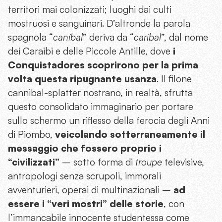
territori mai colonizzati; luoghi dai culti
mostruosi e sanguinari. D’altronde la parola
spagnola “
caníbal
” deriva da “
caríbal
”, dal nome
dei Caraibi e delle Piccole Antille, dove
i
Conquistadores scoprirono per la prima
volta questa ripugnante usanza
. Il filone
cannibal-splatter nostrano, in realtà, sfrutta
questo consolidato immaginario per portare
sullo schermo un riflesso della ferocia degli Anni
di Piombo,
veicolando sotterraneamente il
messaggio che fossero proprio i
“civilizzati”
– sotto forma di
troupe
televisive,
antropologi senza scrupoli, immorali
avventurieri, operai di multinazionali –
ad
essere i “veri mostri” delle storie
, con
l’immancabile innocente studentessa come