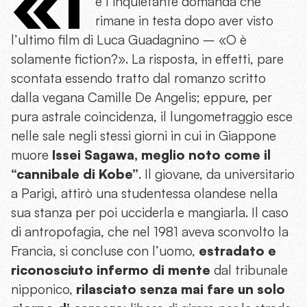
«I
è l’inquietante domanda che
rimane in testa dopo aver visto
l’ultimo film di Luca Guadagnino – «O è
solamente fiction?». La risposta, in effetti, pare
scontata essendo tratto dal romanzo scritto
dalla vegana Camille De Angelis; eppure, per
pura astrale coincidenza, il lungometraggio esce
nelle sale negli stessi giorni in cui in Giappone
muore
Issei Sagawa, meglio noto come il
“cannibale di Kobe”
. Il giovane, da universitario
a Parigi, attirò una studentessa olandese nella
sua stanza per poi ucciderla e mangiarla. Il caso
di antropofagia, che nel 1981 aveva sconvolto la
Francia, si concluse con l’uomo,
estradato e
riconosciuto infermo di mente
dal tribunale
nipponico,
rilasciato senza mai fare un solo