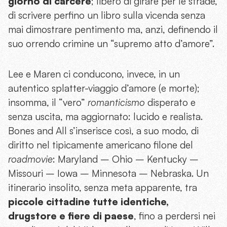
giorno di carcere
; libero di girare per le strade,
di scrivere perfino un libro sulla vicenda senza
mai dimostrare pentimento ma, anzi, definendo il
suo orrendo crimine un “supremo atto d’amore”.
Lee e Maren ci conducono, invece, in un
autentico splatter-viaggio d’amore (e morte);
insomma, il “vero”
romanticismo
disperato e
senza uscita, ma aggiornato: lucido e realista.
Bones and All s’inserisce così, a suo modo, di
diritto nel tipicamente americano filone del
roadmovie
: Maryland – Ohio – Kentucky –
Missouri – Iowa – Minnesota – Nebraska. Un
itinerario insolito, senza meta apparente, tra
piccole cittadine tutte identiche,
drugstore e fiere di paese
, fino a perdersi nei