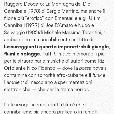
Ruggero Deodato; La Montagna del Dio
Cannibale (1978) di Sergio Martino, ma anche il
filone più “erotico” con Emanuelle e gli Ultimi
Cannibali (1977) di Joe D’Amato e Nudo e
Selvaggio (1985)di Michele Massimo Tarantini, si
ambientano immancabilmente nel fitto di
lussureggianti quanto impenetrabili giungle,
fiumi e spiagge
. Tutti
b-movie
memorabili più
per le straordinarie musiche di autori come Riz
Ortolani e Nico Fidenco – dove la
bossa nova
si
contamina con sonorità afro-cubane e il
funk
e
l’
ambient
si mescolano a sperimentazioni
elettroniche – che per la trama horror.
La tesi soggiacente a tutti i film è che il
cannibalismo sia ancora praticato in remoti