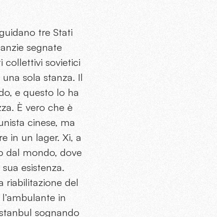
guidano tre Stati
nfanzie segnate
ollettivi sovietici
 una sola stanza. Il
do, e questo lo ha
zza. È vero che è
munista cinese, ma
 in un lager. Xi, a
ato dal mondo, dove
 sua esistenza.
riabilitazione del
a l’ambulante in
 Istanbul sognando