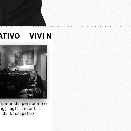
 NUCLEO OPERATIVO
VIVI NASCOST
ipare di persona (o
ng) agli incontri
 di Dissipatio'