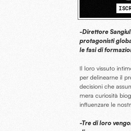
ISC
-Direttore Sangiuli
protagonisti glob
le fasi di formazi
Il loro vissuto inti
per delinearne il p
decisioni che assum
mera curiosità biogr
influenzare le nostr
-Tre di loro veng