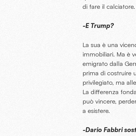
di fare il calciatore
-E Trump?
La sua è una vicend
immobiliari. Ma è v
emigrato dalla Germa
prima di costruire
privilegiato, ma al
La differenza fond
può vincere, perder
a esistere.
-Dario Fabbri sosti