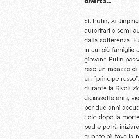
diversa…
Sì. Putin, Xi Jinp
autoritari o semi-a
dalla sofferenza. P
in cui più famiglie
giovane Putin pass
reso un ragazzo di
un “principe rosso”
durante la Rivoluzi
diciassette anni, 
per due anni accud
Solo dopo la morte 
padre potrà iniziar
quanto aiutava la 