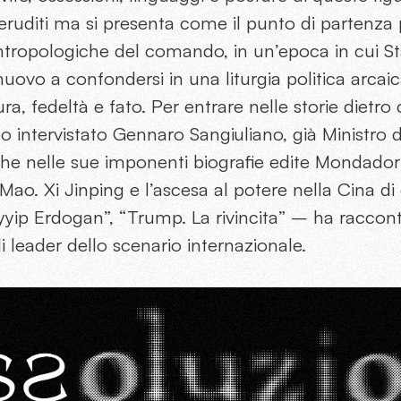
eruditi ma si presenta come il punto di partenza 
antropologiche del comando, in un’epoca in cui St
nuovo a confondersi in una liturgia politica arca
ra, fedeltà e fato. Per entrare nelle storie dietro 
o intervistato Gennaro Sangiuliano, già Ministro d
che nelle sue imponenti biografie edite Mondadori
Mao. Xi Jinping e l’ascesa al potere nella Cina di o
yyip Erdogan”, “Trump. La rivincita” – ha raccont
li leader dello scenario internazionale.