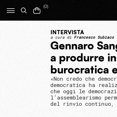
(
0
)
INTERVISTA
a cura di
Francesco Subiaco
Gennaro Sang
a produrre in
burocratica e
«Non credo che democ
democratica ha reali
che oggi le democraz
l’assemblearismo per
del rinvio continuo, 