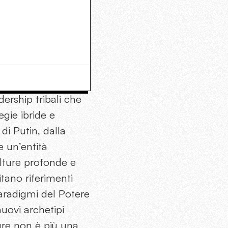
dership tribali che
egie ibride e
di Putin, dalla
e un’entità
ulture profonde e
sitano riferimenti
 paradigmi del Potere
nuovi archetipi
gure non è più una