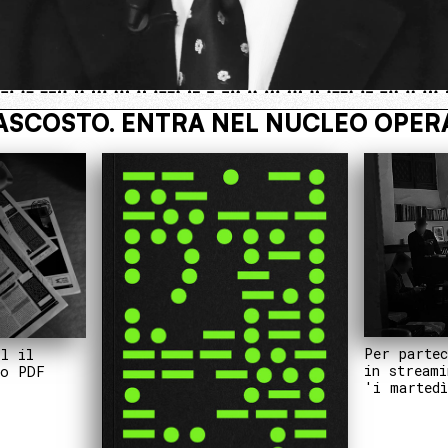
TIVO
VIVI NASCOSTO. ENTRA NEL
Per partec
il il
in streami
to PDF
'i martedì