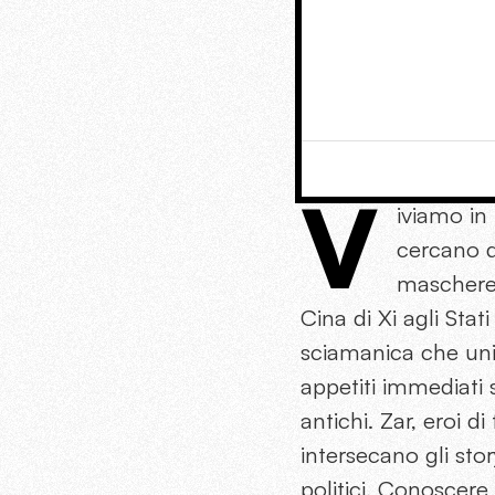
V
iviamo in 
cercano di
maschere 
Cina di Xi agli Stat
sciamanica che unis
appetiti immediati si
antichi. Zar, eroi d
intersecano gli sto
politici. Conoscere