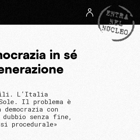
ocrazia in sé
generazione
ili. L’Italia
Sole. Il problema è
a democrazia con
 dubbio senza fine,
isi procedurale»