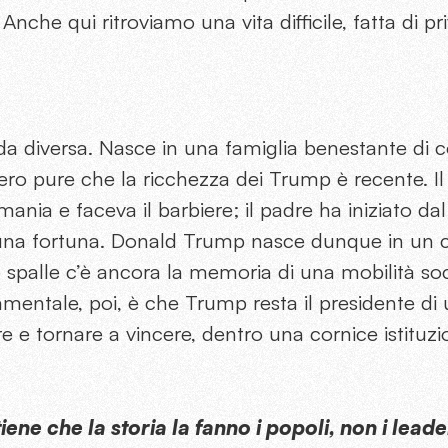
. Anche qui ritroviamo una vita difficile, fatta di pr
a diversa. Nasce in una famiglia benestante di co
ero pure che la ricchezza dei Trump è recente. I
nia e faceva il barbiere; il padre ha iniziato dal 
 una fortuna. Donald Trump nasce dunque in un 
le spalle c’è ancora la memoria di una mobilità so
amentale, poi, è che Trump resta il presidente d
e e tornare a vincere, dentro una cornice istituz
ene che la storia la fanno i popoli, non i leade