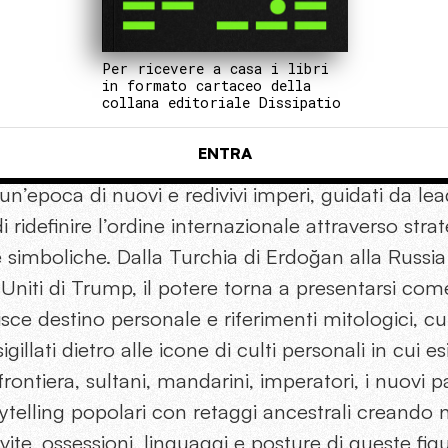
Per ricevere a casa i libri
in formato cartaceo della
collana editoriale Dissipatio
ENTRA
un’epoca di nuovi e redivivi imperi, guidati da lea
 ridefinire l’ordine internazionale attraverso strat
simboliche. Dalla Turchia di Erdoğan alla Russia 
i Uniti di Trump, il potere torna a presentarsi com
ce destino personale e riferimenti mitologici, c
gillati dietro alle icone di culti personali in cui e
i frontiera, sultani, mandarini, imperatori, i nuovi
rytelling popolari con retaggi ancestrali creando 
 vite, ossessioni, linguaggi e posture di queste fi