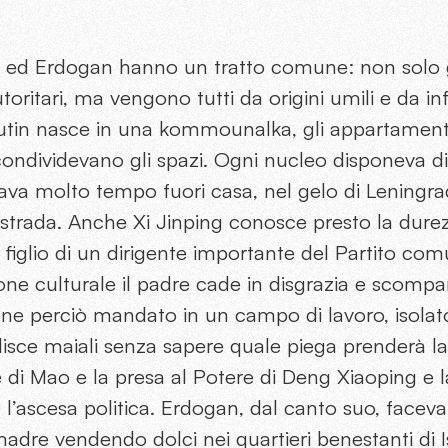
ing ed Erdogan hanno un tratto comune: non solo 
utoritari, ma vengono tutti da origini umili e da i
utin nasce in una kommounalka, gli appartamenti c
 condividevano gli spazi. Ogni nucleo disponeva di
ava molto tempo fuori casa, nel gelo di Leningra
 strada. Anche Xi Jinping conosce presto la dure
, figlio di un dirigente importante del Partito co
one culturale il padre cade in disgrazia e scompare
viene perciò mandato in un campo di lavoro, isol
isce maiali senza sapere quale piega prenderà la
di Mao e la presa al Potere di Deng Xiaoping e la 
e l’ascesa politica. Erdogan, dal canto suo, facev
madre vendendo dolci nei quartieri benestanti di