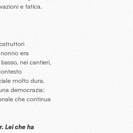
ivazioni e fatica.
struttori
l nonno era
basso, nei cantieri,
contesto
ciale molto dura.
i una democrazia:
ionale che continua
r. Lei che ha