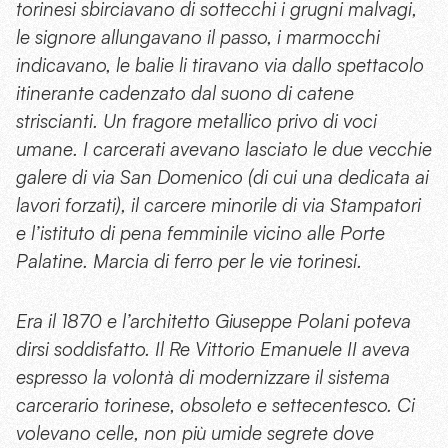
torinesi sbirciavano di sottecchi i grugni malvagi,
le signore allungavano il passo, i marmocchi
indicavano, le balie li tiravano via dallo spettacolo
itinerante cadenzato dal suono di catene
striscianti. Un fragore metallico privo di voci
umane. I carcerati avevano lasciato le due vecchie
galere di via San Domenico (di cui una dedicata ai
lavori forzati), il carcere minorile di via Stampatori
e l’istituto di pena femminile vicino alle Porte
Palatine. Marcia di ferro per le vie torinesi.
Era il 1870 e l’architetto Giuseppe Polani poteva
dirsi soddisfatto. Il Re Vittorio Emanuele II aveva
espresso la volontà di modernizzare il sistema
carcerario torinese, obsoleto e settecentesco. Ci
volevano celle, non più umide segrete dove