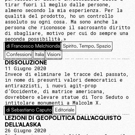
tirar fuori il meglio dalle persone,
almeno secondo la mia esperienza. Per la
qualità del prodotto, ho un controllo
assoluto su ogni cosa. Ma sono anche la
persona che riconosce il sacrosanto diritto
di sbagliare, motivo per cui do sempre una
seconda possibilità.»
di Francesco Melchionda
Spirito, Tempo, Spazio
Confessioni
Italia
Visioni
DISSOLUZIONE
11 Giugno 2020
Invece di eliminare le tracce del passato,
in nome di presunti valori democratici e
antirazzisti, i nuovi agit-prop
d’Occidente, di matrice americana,
dovrebbero elevare statue di Toro Seduto o
intitolare monumenti a Malcolm X.
di Sebastiano Caputo
Editoriale
LEZIONI DI GEOPOLITICA DALL'ACQUISTO
DELL'ALASKA
26 Giugno 2020