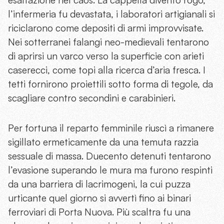
esaltazione nel caos. La cappella diventò rogo,
l’infermeria fu devastata, i laboratori artigianali si
riciclarono come depositi di armi improvvisate.
Nei sotterranei falangi neo-medievali tentarono
di aprirsi un varco verso la superficie con arieti
caserecci, come topi alla ricerca d’aria fresca. I
tetti fornirono proiettili sotto forma di tegole, da
scagliare contro secondini e carabinieri.
Per fortuna il reparto femminile riuscì a rimanere
sigillato ermeticamente da una temuta razzia
sessuale di massa. Duecento detenuti tentarono
l’evasione superando le mura ma furono respinti
da una barriera di lacrimogeni, la cui puzza
urticante quel giorno si avvertì fino ai binari
ferroviari di Porta Nuova. Più scaltra fu una