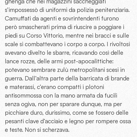
ghenga che nei magazzini saccheggiati
s’impossessò di uniformi da polizia penitenziaria.
Camuffati da agenti e sovrintendenti furono
però smascherati prima di riuscire a poggiare i
piedi su Corso Vittorio, mentre nei bracci e sulle
scale si combattevano i corpo a corpo. I rivoltosi
avevano divelto le sbarre, ricavando così delle
lance rozze, delle armi post-apocalittiche:
potevano sembrare zulù metropolitani scesi in
guerra. Dall’altra parte della barricata di brande
e materassi, c’erano compatti i plotoni
antisommossa con la mano armata da fucili
senza ogiva, non per sparare dunque, ma per
picchiare duro, durissimo, come se fossero delle
pesanti clave d’acciaio e legno per rompere ossa
e teste. Non si scherzava.