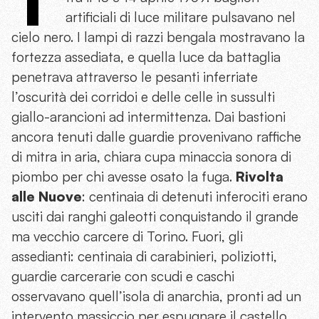
artificiali di luce militare pulsavano nel
cielo nero. I lampi di razzi bengala mostravano la
fortezza assediata, e quella luce da battaglia
penetrava attraverso le pesanti inferriate
l’oscurità dei corridoi e delle celle in sussulti
giallo-arancioni ad intermittenza. Dai bastioni
ancora tenuti dalle guardie provenivano raffiche
di mitra in aria, chiara cupa minaccia sonora di
piombo per chi avesse osato la fuga.
Rivolta
alle Nuove
: centinaia di detenuti inferociti erano
usciti dai ranghi galeotti conquistando il grande
ma vecchio carcere di Torino. Fuori, gli
assedianti: centinaia di carabinieri, poliziotti,
guardie carcerarie con scudi e caschi
osservavano quell’isola di anarchia, pronti ad un
intervento massiccio per espugnare il castello