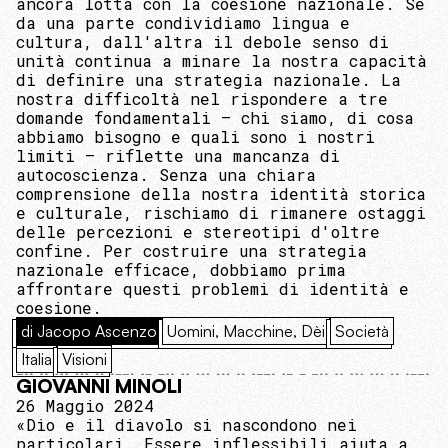
ancora lotta con la coesione nazionale. Se
da una parte condividiamo lingua e
cultura, dall'altra il debole senso di
unità continua a minare la nostra capacità
di definire una strategia nazionale. La
nostra difficoltà nel rispondere a tre
domande fondamentali – chi siamo, di cosa
abbiamo bisogno e quali sono i nostri
limiti – riflette una mancanza di
autocoscienza. Senza una chiara
comprensione della nostra identità storica
e culturale, rischiamo di rimanere ostaggi
delle percezioni e stereotipi d'oltre
confine. Per costruire una strategia
nazionale efficace, dobbiamo prima
affrontare questi problemi di identità e
coesione.
di Jacopo Ascenzo
Uomini, Macchine, Dèi
Società
Italia
Visioni
GIOVANNI MINOLI
26 Maggio 2024
«Dio e il diavolo si nascondono nei
particolari. Essere inflessibili aiuta a