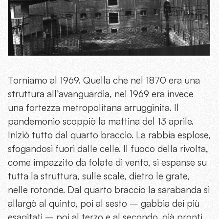
Torniamo al 1969. Quella che nel 1870 era una
struttura all’avanguardia, nel 1969 era invece
una fortezza metropolitana arrugginita. Il
pandemonio scoppiò la mattina del 13 aprile.
Iniziò tutto dal quarto braccio. La rabbia esplose,
sfogandosi fuori dalle celle. Il fuoco della rivolta,
come impazzito da folate di vento, si espanse su
tutta la struttura, sulle scale, dietro le grate,
nelle rotonde. Dal quarto braccio la sarabanda si
allargò al quinto, poi al sesto – gabbia dei più
esagitati – poi al terzo e al secondo, già pronti