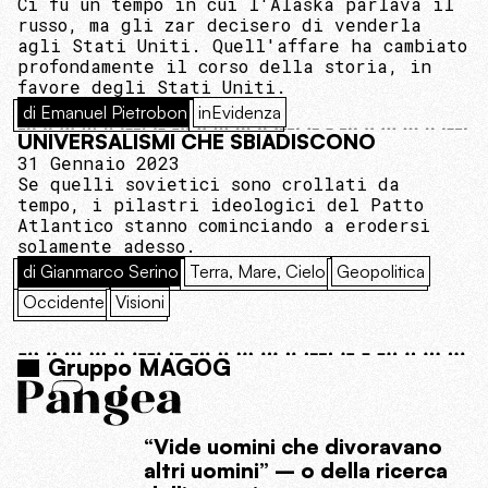
Ci fu un tempo in cui l'Alaska parlava il
russo, ma gli zar decisero di venderla
agli Stati Uniti. Quell'affare ha cambiato
profondamente il corso della storia, in
favore degli Stati Uniti.
di Emanuel Pietrobon
inEvidenza
UNIVERSALISMI CHE SBIADISCONO
31 Gennaio 2023
Se quelli sovietici sono crollati da
tempo, i pilastri ideologici del Patto
Atlantico stanno cominciando a erodersi
solamente adesso.
di Gianmarco Serino
Terra, Mare, Cielo
Geopolitica
Occidente
Visioni
Gruppo MAGOG
“Vide uomini che divoravano
altri uomini” – o della ricerca