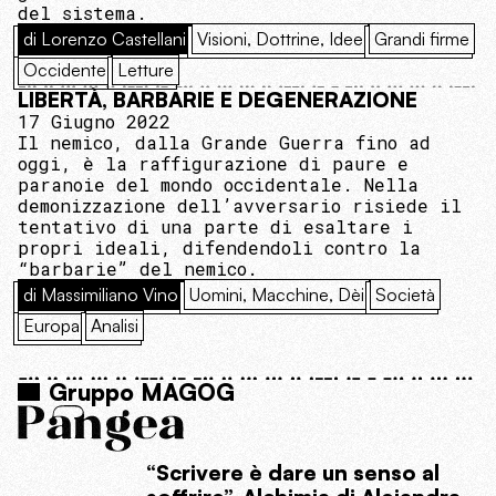
del sistema.
di Lorenzo Castellani
Visioni, Dottrine, Idee
Grandi firme
Occidente
Letture
LIBERTÀ, BARBARIE E DEGENERAZIONE
17 Giugno 2022
Il nemico, dalla Grande Guerra fino ad
oggi, è la raffigurazione di paure e
paranoie del mondo occidentale. Nella
demonizzazione dell’avversario risiede il
tentativo di una parte di esaltare i
propri ideali, difendendoli contro la
“barbarie” del nemico.
di Massimiliano Vino
Uomini, Macchine, Dèi
Società
Europa
Analisi
Gruppo MAGOG
“Scrivere è dare un senso al