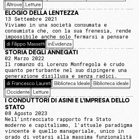
Altrove
Letture
ELOGIO DELLA LENTEZZA
13 Settembre 2021
Viviamo in una società consumata e
consumista che, con la sua frenesia, rende
impossibile anche solo fermarsi a pensare
di Filippo Massetti
inEvidenza
STORIA DEGLI ANNEGATI
02 Marzo 2022
Il romanzo di Lorenzo Monfregola è crudo
quanto perturbante nel suo dipingere una
generazione disillusa e senza radici.
di Francesco Laureti
Biblioteca Ideale
Biblioteca ideale
Occidente
Letture
I CONDUTTORI DI ASINI E L'IMPRESA DELLO
STATO
08 Agosto 2023
Nell'intrecciato rapporto fra Stato
moderno e capitalismo, l'attuale paradigma
vincente è quello manageriale, unico in
grado di votarsi alla massima funzionalità