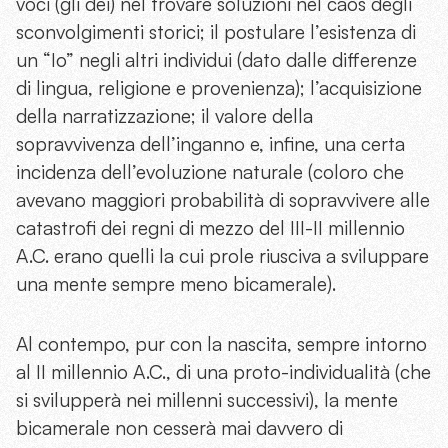
voci (gli dèi) nel trovare soluzioni nel caos degli
sconvolgimenti storici; il postulare l’esistenza di
un “Io” negli altri individui (dato dalle differenze
di lingua, religione e provenienza); l’acquisizione
della narratizzazione; il valore della
sopravvivenza dell’inganno e, infine, una certa
incidenza dell’evoluzione naturale (coloro che
avevano maggiori probabilità di sopravvivere alle
catastrofi dei regni di mezzo del III-II millennio
A.C. erano quelli la cui prole riusciva a sviluppare
una mente sempre meno bicamerale).
Al contempo, pur con la nascita, sempre intorno
al II millennio A.C., di una proto-individualità (che
si svilupperà nei millenni successivi), la mente
bicamerale non cesserà mai davvero di