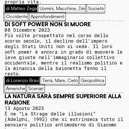
propria vita.
di Matteo Zega
Uomini, Macchine, Dèi
Società
Occidente
Approfondimenti
DI SOFT POWER NON SI MUORE
08 Dicembre 2023
Più volte prospettato nel corso dello
scorso secolo, il declino dell'impero
degli Stati Uniti non si vede. Il loro
soft power è ancora in grado di muovere le
leve giuste nell'immaginario collettivo
occidentale, mentre il realismo politico e
la minaccia della baionetta fanno il
resto.
di Lorenzo Bravi
Terra, Mare, Cielo
Geopolitica
Americhe
Scenari
LA NATURA SARÀ SEMPRE SUPERIORE ALLA
RAGIONE
13 Agosto 2023
È ne "La Strage delle illusioni"
(Adelphi, 1992) che si estrinseca tutto il
pensiero politico antimoderno di Giacomo