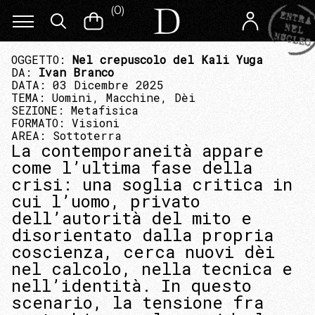
(
0
)
OGGETTO:
Nel crepuscolo del Kali Yuga
DA:
Ivan Branco
DATA: 03 Dicembre 2025
TEMA:
Uomini, Macchine, Dèi
SEZIONE:
Metafisica
FORMATO:
Visioni
AREA:
Sottoterra
La contemporaneità appare
come l’ultima fase della
crisi: una soglia critica in
cui l’uomo, privato
dell’autorità del mito e
disorientato dalla propria
coscienza, cerca nuovi dèi
nel calcolo, nella tecnica e
nell’identità. In questo
scenario, la tensione fra