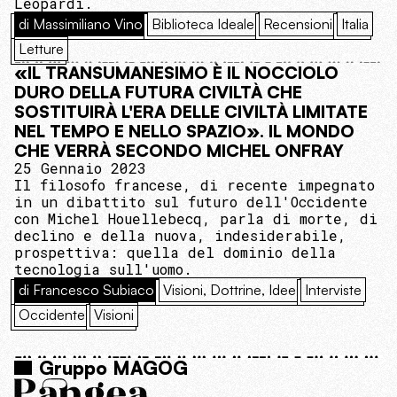
Leopardi.
di Massimiliano Vino
Biblioteca Ideale
Recensioni
Italia
Letture
«IL TRANSUMANESIMO È IL NOCCIOLO
DURO DELLA FUTURA CIVILTÀ CHE
SOSTITUIRÀ L'ERA DELLE CIVILTÀ LIMITATE
NEL TEMPO E NELLO SPAZIO». IL MONDO
CHE VERRÀ SECONDO MICHEL ONFRAY
25 Gennaio 2023
Il filosofo francese, di recente impegnato
in un dibattito sul futuro dell'Occidente
con Michel Houellebecq, parla di morte, di
declino e della nuova, indesiderabile,
prospettiva: quella del dominio della
tecnologia sull'uomo.
di Francesco Subiaco
Visioni, Dottrine, Idee
Interviste
Occidente
Visioni
Gruppo MAGOG