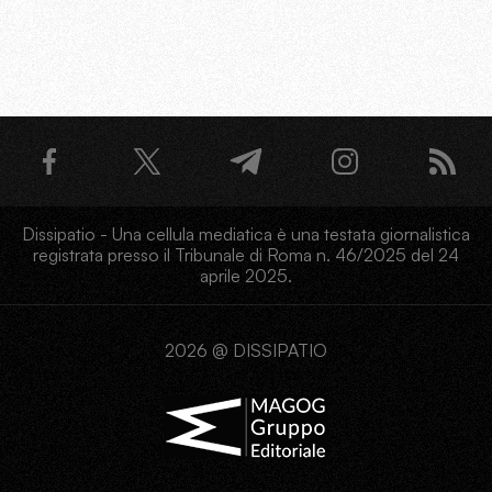
Dissipatio - Una cellula mediatica è una testata giornalistica
registrata presso il Tribunale di Roma n. 46/2025 del 24
aprile 2025.
2026 @ DISSIPATIO