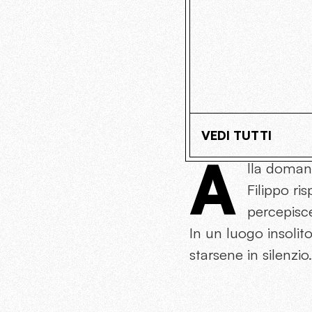
VEDI TUTTI
A
lla doman
Filippo ri
percepisce
In un luogo insolit
starsene in silenzi