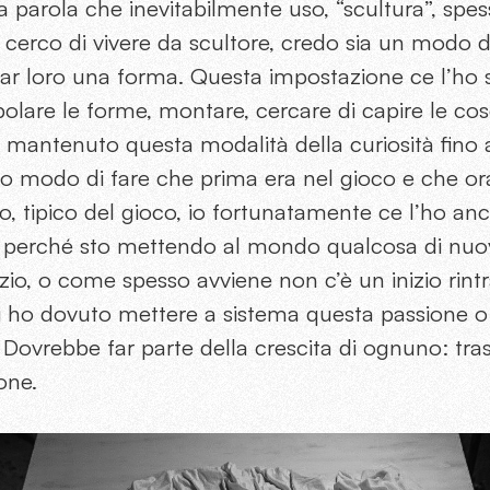
na parola che inevitabilmente uso, “scultura”, spe
cerco di vivere da scultore, credo sia un modo di
dar loro una forma. Questa impostazione ce l’ho 
lare le forme, montare, cercare di capire le co
 mantenuto questa modalità della curiosità fino 
so modo di fare che prima era nel gioco e che or
o, tipico del gioco, io fortunatamente ce l’ho an
 perché sto mettendo al mondo qualcosa di nuov
izio, o come spesso avviene non c’è un inizio rintr
 ho dovuto mettere a sistema questa passione o
 Dovrebbe far parte della crescita di ognuno: tra
one.