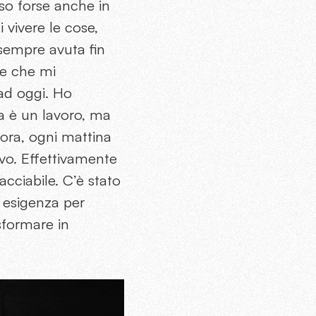
sso forse anche in
 vivere le cose,
sempre avuta fin
se che mi
ad oggi. Ho
a è un lavoro, ma
cora, ogni mattina
o. Effettivamente
acciabile. C’è stato
 esigenza per
sformare in