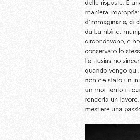
delle risposte. È u
maniera impropria: 
d’immaginarle, di 
da bambino; manipo
circondavano, e ho
conservato lo stes
l’entusiasmo sincer
quando vengo qui,
non c’è stato un in
un momento in cui
renderla un lavoro.
mestiere una passi