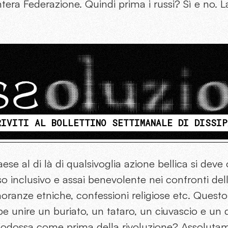
ntera Federazione. Quindi prima i russi? Sì e no. L
RIVITI AL BOLLETTINO SETTIMANALE DI DISSIP
ese al di là di qualsivoglia azione bellica si deve
o inclusivo e assai benevolente nei confronti dell
anze etniche, confessioni religiose etc. Questo 
e unire un buriato, un tataro, un ciuvascio e un
ortodossa come prima della rivoluzione? Assolut