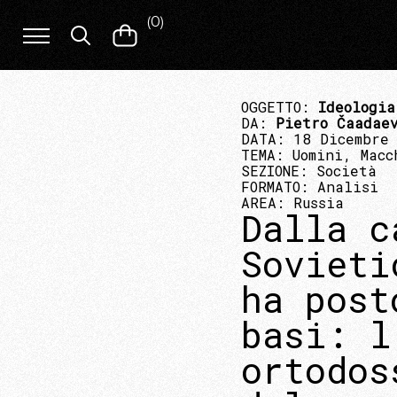
(
0
)
OGGETTO:
Ideologia
DA:
Pietro Čaadae
DATA: 18 Dicembre
TEMA:
Uomini, Macc
SEZIONE:
Società
FORMATO:
Analisi
AREA:
Russia
Dalla c
Sovieti
ha post
basi: l
ortodos