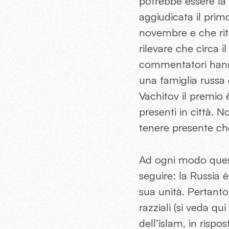
potrebbe essere la 
aggiudicata il prim
novembre e che ritr
rilevare che circa i
commentatori hanno
una famiglia russa
Vachitov il premio
presenti in città. N
tenere presente che
Ad ogni modo questo
seguire: la Russia è
sua unità. Pertanto
razziali (si veda q
dell’islam, in risp