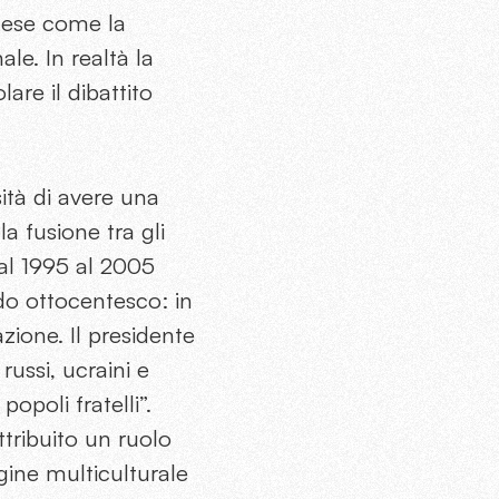
Paese come la
e. In realtà la
are il dibattito
sità di avere una
la fusione tra gli
 dal 1995 al 2005
do ottocentesco: in
zione. Il presidente
ussi, ucraini e
popoli fratelli”.
ttribuito un ruolo
gine multiculturale