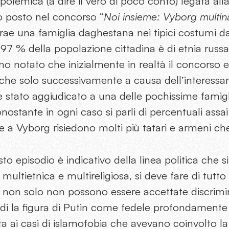
polemica (a dire il vero di poco conto) legata alla
o posto nel concorso “
Noi insieme: Vyborg multin
ae una famiglia daghestana nei tipici costumi dar
l 97 % della popolazione cittadina è di etnia russ
 notato che inizialmente in realtà il concorso e
 che solo successivamente a causa dell’interess
 è stato aggiudicato a una delle pochissime fami
onostante in ogni caso si parli di percentuali ass
 a Vyborg risiedono molti più tatari e armeni ch
 episodio è indicativo della linea politica che si
 multietnica e multireligiosa, si deve fare di tutto
 non solo non possono essere accettate discrimin
ui di la figura di Putin come fedele profondamen
osta ai casi di islamofobia che avevano coinvolto l