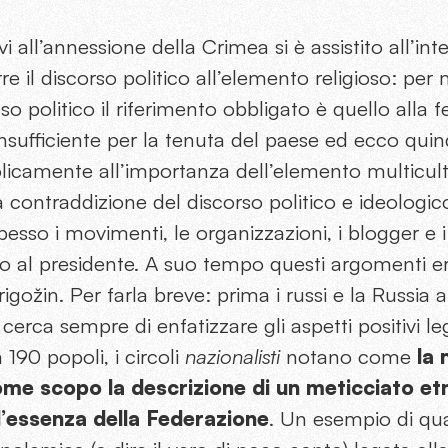
i all’annessione della Crimea si è assistito all’inte
rre il discorso politico all’elemento religioso: pe
so politico il riferimento obbligato è quello alla 
insufficiente per la tenuta del paese ed ecco quind
icamente all’importanza dell’elemento multicult
 contraddizione del discorso politico e ideologico
pesso i movimenti, le organizzazioni, i blogger e i 
o al presidente. A suo tempo questi argomenti era
igožin. Per farla breve: prima i russi e la Russia ai
erca sempre di enfatizzare gli aspetti positivi leg
 190 popoli, i circoli
nazionalisti
notano come
la 
me scopo la descrizione di un meticciato etn
l’essenza della Federazione
. Un esempio di qu