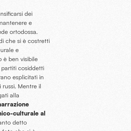
nsificarsi dei
r mantenere e
fede ortodossa.
i che si è costretti
urale e
 è ben visibile
partiti cosiddetti
no esplicitati in
 russi. Mentre il
ati alla
narrazione
ico-culturale al
anto detto