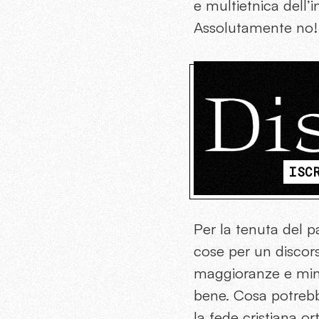
e multietnica dell’i
Assolutamente no!
ISC
Per la tenuta del pa
cose per un discors
maggioranze e minor
bene. Cosa potrebb
la fede cristiana 