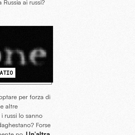
a Russia ai russi?
ATIO
 optare per forza di
e altre
i russi lo sanno
 daghestano? Forse
amente no.
Un’altra