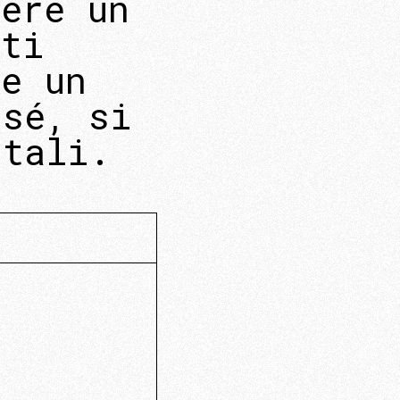
nere un
sti
 e un
 sé, si
ntali.