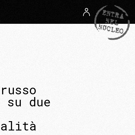
 russo
 su due
a
ralità