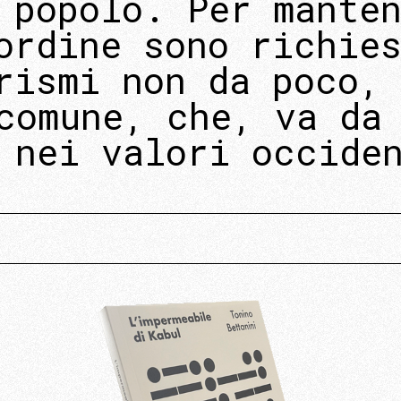
 popolo. Per mante
ordine sono richie
rismi non da poco,
comune, che, va da
 nei valori occide