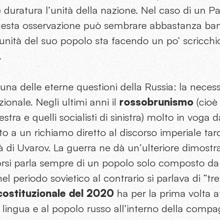
 duratura l’unità della nazione. Nel caso di un 
esta osservazione può sembrare abbastanza banal
l’unità del suo popolo sta facendo un po’ scricchiol
.
di una delle eterne questioni della Russia: la neces
ionale. Negli ultimi anni il
rossobrunismo
(cioè 
destra e quelli socialisti di sinistra) molto in voga
o a un richiamo diretto al discorso imperiale tar
tà di Uvarov. La guerra ne dà un’ulteriore dimostra
orsi parla sempre di un popolo solo composto da r
el periodo sovietico al contrario si parlava di “tre 
costituzionale del 2020
ha per la prima volta a
lingua e al popolo russo all’interno della compa