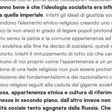
anno bene è che l’ideologia socialista era inf
a quella imperiale
. Infatti gli ideali di giustizia s
endono l’elemento etnico-religioso creando un
co (e non ateo) in grado di legare popoli profon
to senso la patria e la comune appartenenza ad e
 sovietica alla fine ha deciso di suicidarsi, quindi
orto. Infatti il rintuzzamento di tutto ciò che car
uno di noi proprio come l’appartenenza a un p
sione di una fede religiosa non può essere protrat
plosione dei fondamentalismi e dei nazionalismi
 etnico-religiosi seguiti alla caduta del gigante sovie
giosa, appartenenza etnica e cultura di riferi
sse in secondo piano, dall’altro invece non 
ilità sociale tanto agognata dalla Russia. Che