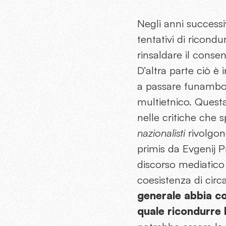
Negli anni successiv
tentativi di ricondu
rinsaldare il consen
D’altra parte ciò è 
a passare funambol
multietnico. Questa
nelle critiche che s
nazionalisti
rivolgon
primis da Evgenij Pr
discorso mediatico c
coesistenza di circa
generale abbia co
quale ricondurre 