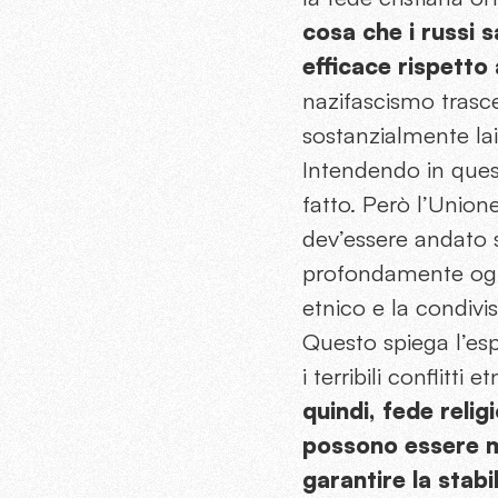
cosa che i russi s
efficace rispetto 
nazifascismo trasc
sostanzialmente lai
Intendendo in ques
fatto. Però l’Unione
dev’essere andato st
profondamente ogn
etnico e la condivi
Questo spiega l’es
i terribili conflitti
quindi, fede reli
possono essere me
garantire la stab