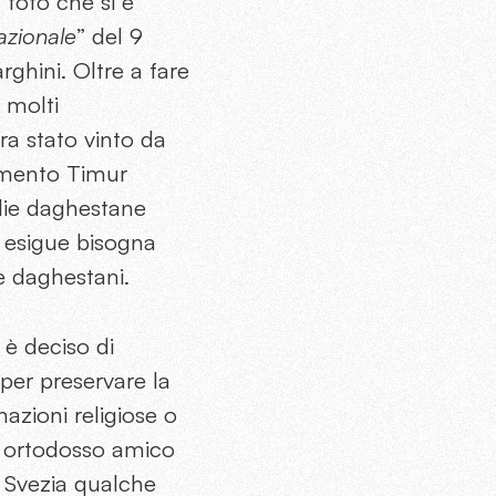
 foto che si è
azionale
” del 9
ghini. Oltre a fare
a molti
ra stato vinto da
amento Timur
glie daghestane
ai esigue bisogna
e daghestani.
 è deciso di
 per preservare la
azioni religiose o
te ortodosso amico
a Svezia qualche