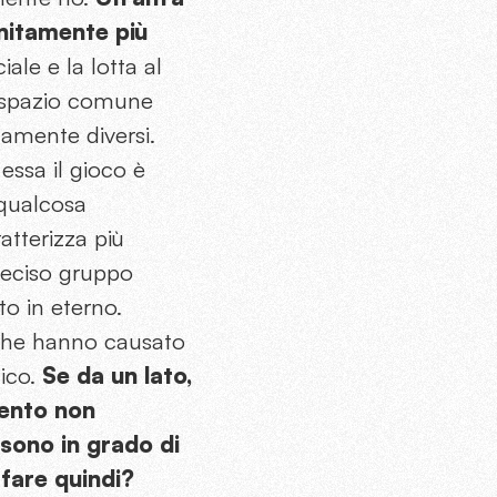
initamente più
ociale e la lotta al
o spazio comune
damente diversi.
ssa il gioco è
 qualcosa
atterizza più
reciso gruppo
to in eterno.
 che hanno causato
tico.
Se da un lato,
mento non
sono in grado di
 fare quindi?