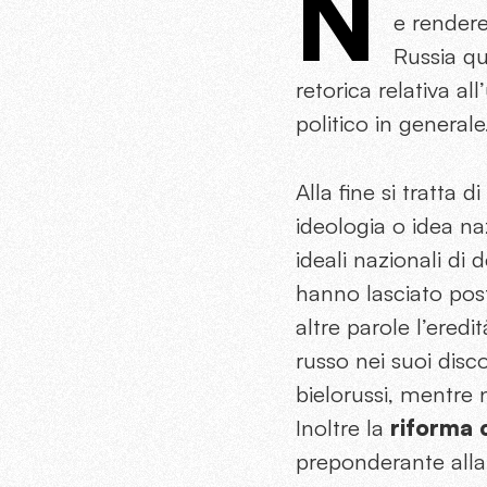
N
e rendere
Russia qu
retorica relativa al
politico in generale
Alla fine si tratta 
ideologia o idea naz
ideali nazionali di 
hanno lasciato post
altre parole l’eredi
russo nei suoi disc
bielorussi, mentre n
Inoltre la
riforma 
preponderante alla 