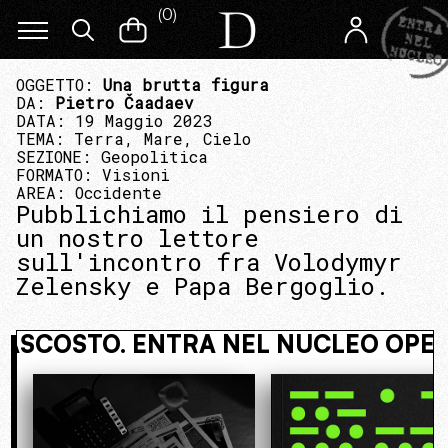
(
0
)
OGGETTO:
Una brutta figura
DA:
Pietro Čaadaev
DATA: 19 Maggio 2023
TEMA:
Terra, Mare, Cielo
SEZIONE:
Geopolitica
FORMATO:
Visioni
AREA:
Occidente
Pubblichiamo il pensiero di
un nostro lettore
sull'incontro fra Volodymyr
Zelensky e Papa Bergoglio.
IVI NASCOSTO. ENTRA NEL NUCLEO