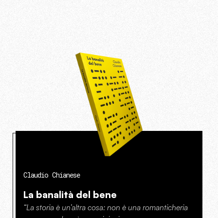
Claudio Chianese
La banalità del bene
“La storia è un’altra cosa: non è una romanticheria