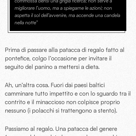
commossa bensì una grigia ricerca; non serve a
migliorare l’uomo, ma a spiegarne le azioni; non
aspetta il sol dell’avvenire, ma accende una candela
nella notte”
Prima di passare alla patacca di regalo fatto al
pontefice, colgo l’occasione per invitare il
seguito del panino a mettersi a dieta.
Ah, un’altra cosa. Fuori dai paesi baltici
camminare tutto impettito e con lo sguardo tra il
contrito e il minaccioso non colpisce proprio
nessuno (i polacchi si trattengono a stento).
Passiamo al regalo. Una patacca del genere