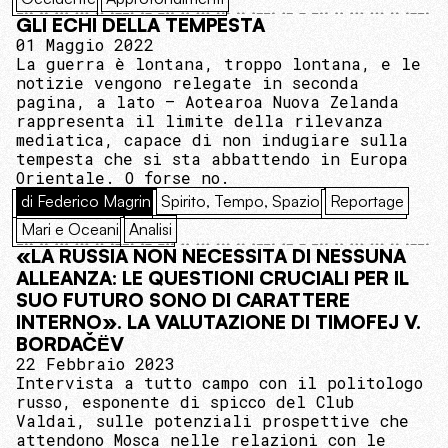
GLI ECHI DELLA TEMPESTA
01 Maggio 2022
La guerra è lontana, troppo lontana, e le
notizie vengono relegate in seconda
pagina, a lato – Aotearoa Nuova Zelanda
rappresenta il limite della rilevanza
mediatica, capace di non indugiare sulla
tempesta che si sta abbattendo in Europa
Orientale. O forse no.
di Federico Magrin
Spirito, Tempo, Spazio
Reportage
Mari e Oceani
Analisi
«LA RUSSIA NON NECESSITA DI NESSUNA
ALLEANZA: LE QUESTIONI CRUCIALI PER IL
SUO FUTURO SONO DI CARATTERE
INTERNO». LA VALUTAZIONE DI TIMOFEJ V.
BORDAČЁV
22 Febbraio 2023
Intervista a tutto campo con il politologo
russo, esponente di spicco del Club
Valdai, sulle potenziali prospettive che
attendono Mosca nelle relazioni con le