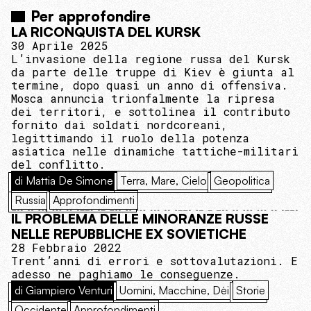
Per approfondire
LA RICONQUISTA DEL KURSK
30 Aprile 2025
L’invasione della regione russa del Kursk
da parte delle truppe di Kiev è giunta al
termine, dopo quasi un anno di offensiva.
Mosca annuncia trionfalmente la ripresa
dei territori, e sottolinea il contributo
fornito dai soldati nordcoreani,
legittimando il ruolo della potenza
asiatica nelle dinamiche tattiche-militari
del conflitto.
di Mattia De Simone
Terra, Mare, Cielo
Geopolitica
Russia
Approfondimenti
IL PROBLEMA DELLE MINORANZE RUSSE
NELLE REPUBBLICHE EX SOVIETICHE
28 Febbraio 2022
Trent’anni di errori e sottovalutazioni. E
adesso ne paghiamo le conseguenze.
di Giampiero Venturi
Uomini, Macchine, Dèi
Storie
Occidente
Approfondimenti