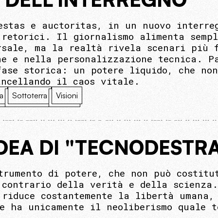
estas e auctoritas, in un nuovo interre
 retorici. Il giornalismo alimenta sempl
rsale, ma la realtà rivela scenari più f
ne e nella personalizzazione tecnica. P
fase storica: un potere liquido, che no
ancellando il caos vitale.
a
Sottoterra
Visioni
IDEA DI "TECNODESTR
trumento di potere, che non può costitu
 contrario della verità e della scienza
 riduce costantemente la libertà umana,
e ha unicamente il neoliberismo quale t