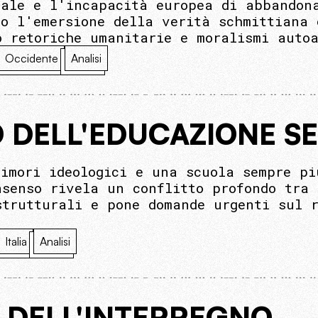
nale e l'incapacità europea di abbandona
no l'emersione della verità schmittiana
o retoriche umanitarie e moralismi autoa
Occidente
Analisi
O DELL'EDUCAZIONE S
timori ideologici e una scuola sempre pi
nsenso rivela un conflitto profondo tra 
strutturali e pone domande urgenti sul r
Italia
Analisi
O DELL'INTERREGNO