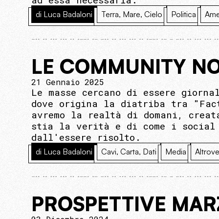
di Luca Badaloni
Terra, Mare, Cielo
Politica
Ame
LE COMMUNITY NO
21 Gennaio 2025
Le masse cercano di essere giorna
dove origina la diatriba tra "Fac
avremo la realtà di domani, creat
stia la verità e di come i social
dall'essere risolto.
di Luca Badaloni
Cavi, Carta, Dati
Media
Altrov
PROSPETTIVE MAR