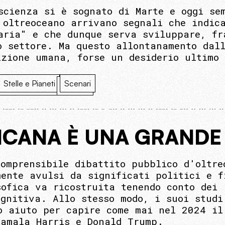
scienza si è sognato di Marte e oggi se
 oltreoceano arrivano segnali che indic
aria" e che dunque serva sviluppare, fr
o settore. Ma questo allontanamento dal
izione umana, forse un desiderio ultimo 
Stelle e Pianeti
Scenari
RICANA È UNA GRAND
comprensibile dibattito pubblico d'oltre
mente avulsi da significati politici e f
sofica va ricostruita tenendo conto dei 
ognitiva. Allo stesso modo, i suoi studi
o aiuto per capire come mai nel 2024 il
Kamala Harris e Donald Trump.