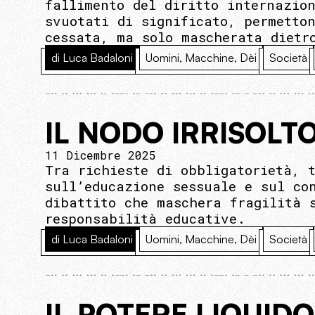
fallimento del diritto internazio
svuotati di significato, permetto
cessata, ma solo mascherata dietr
di Luca Badaloni
Uomini, Macchine, Dèi
Società
IL NODO IRRISOLT
11 Dicembre 2025
Tra richieste di obbligatorietà, 
sull’educazione sessuale e sul co
dibattito che maschera fragilità 
responsabilità educative.
di Luca Badaloni
Uomini, Macchine, Dèi
Società
IL POTERE LIQUID