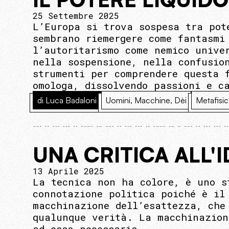
25 Settembre 2025
L’Europa si trova sospesa tra pot
sembrano riemergere come fantasmi
l’autoritarismo come nemico unive
nella sospensione, nella confusio
strumenti per comprendere questa 
omologa, dissolvendo passioni e c
di Luca Badaloni
Uomini, Macchine, Dèi
Metafisic
UNA CRITICA ALL'
13 Aprile 2025
La tecnica non ha colore, è uno s
connotazione politica poiché è il
macchinazione dell’esattezza, che
qualunque verità. La macchinazion
ad essa necessaria.