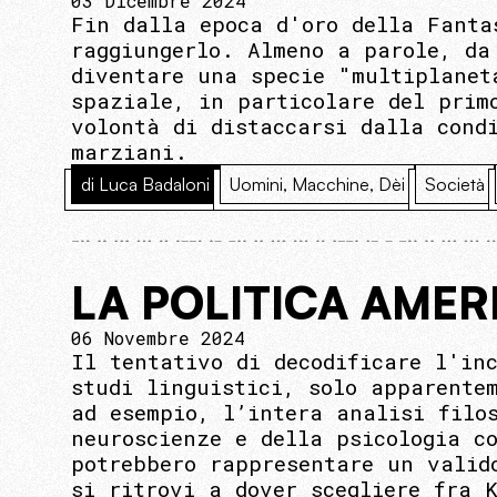
03 Dicembre 2024
Fin dalla epoca d'oro della Fanta
raggiungerlo. Almeno a parole, da
diventare una specie "multiplanet
spaziale, in particolare del prim
volontà di distaccarsi dalla cond
marziani.
di Luca Badaloni
Uomini, Macchine, Dèi
Società
LA POLITICA AME
06 Novembre 2024
Il tentativo di decodificare l'in
studi linguistici, solo apparente
ad esempio, l’intera analisi filo
neuroscienze e della psicologia c
potrebbero rappresentare un valid
si ritrovi a dover scegliere fra 