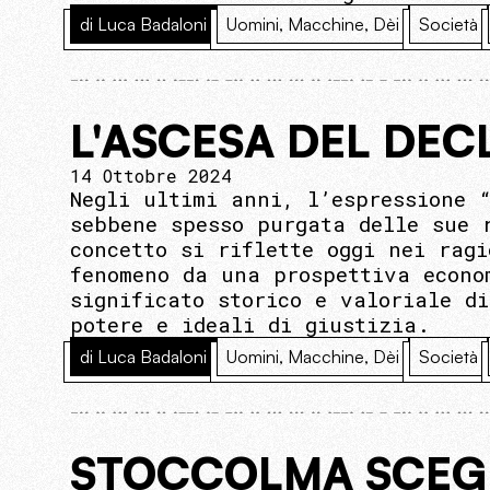
di Luca Badaloni
Uomini, Macchine, Dèi
Società
L'ASCESA DEL DEC
14 Ottobre 2024
Negli ultimi anni, l’espressione 
sebbene spesso purgata delle sue 
concetto si riflette oggi nei rag
fenomeno da una prospettiva econo
significato storico e valoriale d
potere e ideali di giustizia.
di Luca Badaloni
Uomini, Macchine, Dèi
Società
STOCCOLMA SCEGLI