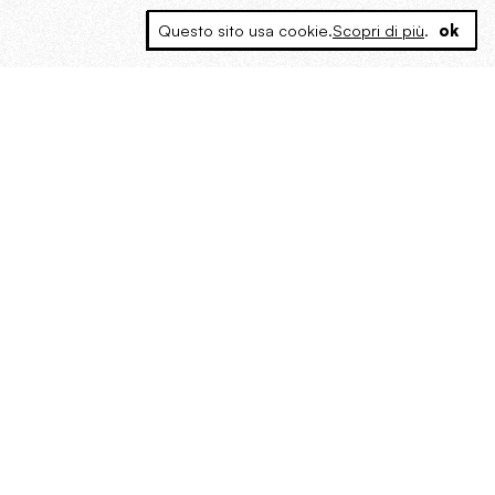
Questo sito usa cookie.
Scopri di più
.
ok
MAGOG è un gruppo editoriale che
riunisce cinque testate giornalistiche, che
oltre a produrre contenuti esclusivi e
inediti quotidiani, pubblica libri, organizza
eventi di vario genere, smuove le
coscienze, sposta le masse, spariglia le
idee.
“Vide uomini che divoravano
altri uomini” – o della ricerca
dell’armonia