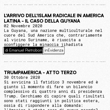
L'ARRIVO DELL'ISLAM RADICALE IN AMERICA
LATINA - IL CASO DELLA GUYANA
02 Novembre 2020
La Guyana, una nazione multiculturale nel
cuore del Sud America che, contrariamente
al vicino Suriname, è riuscita a
sconfiggere la minaccia jihadista
di Emanuel Pietrobon
inEvidenza
TRUMPAMERICA - ATTO TERZO
30 Ottobre 2020
Si avvicina il fatidico 3 novembre ed è
giunto il momento di fare un bilancio
complessivo di quattro anni di presidenza
Trump. Cerchiamo di capire quali risultati
sono stati raggiunti in politica estera,
ossia di rispondere alla domanda:
l'America è stata resa di nuovo grande?