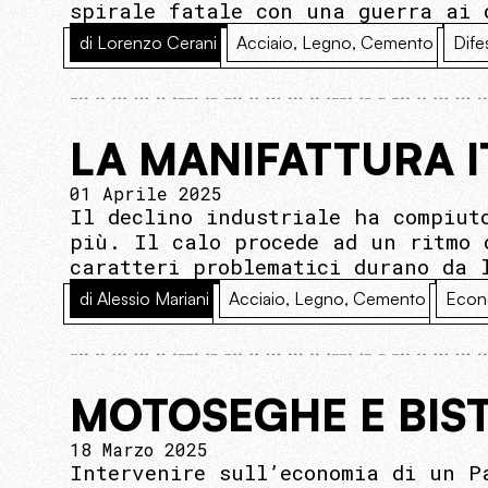
spirale fatale con una guerra ai 
di Lorenzo Cerani
Acciaio, Legno, Cemento
Dife
LA MANIFATTURA I
01 Aprile 2025
Il declino industriale ha compiut
più. Il calo procede ad un ritmo 
caratteri problematici durano da 
di Alessio Mariani
Acciaio, Legno, Cemento
Econ
MOTOSEGHE E BIS
18 Marzo 2025
Intervenire sull’economia di un P