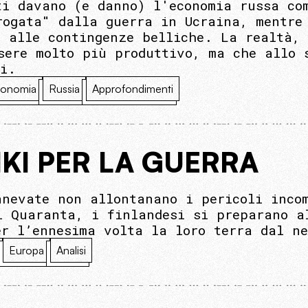
ti davano (e danno) l'economia russa co
rogata" dalla guerra in Ucraina, mentre
e alle contingenze belliche. La realtà, 
sere molto più produttivo, ma che allo 
li.
onomia
Russia
Approfondimenti
NKI PER LA GUERRA
nnevate non allontanano i pericoli inco
i Quaranta, i finlandesi si preparano a
er l’ennesima volta la loro terra dal n
Europa
Analisi