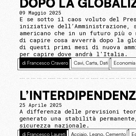
DOPO LA GLOBALI
09 Maggio 2025
E se sotto il caos voluto del Pre
iniziative dell’Amministrazione, 
americano che in un futuro più o 
di capire cosa avverrà dopo la gl
di questi primi mesi di nuova amm
per capire dove andrà l'Italia.
di Francesco Cravero
Cavi, Carta, Dati
Economia
L’INTERDIPENDEN
25 Aprile 2025
A differenza delle previsioni teo
generato una stabilità permanente
sicurezza nazionale.
di Francesco Laureti
Acciaio, Legno, Cemento
E