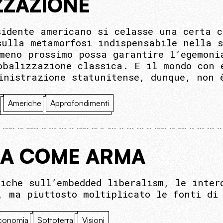
ZZAZIONE
sidente americano si celasse una certa c
sulla metamorfosi indispensabile nella s
meno prossimo possa garantire l’egemoni
obalizzazione classica. E il mondo con 
inistrazione statunitense, dunque, non 
Americhe
Approfondimenti
ZA COME ARMA
riche sull’embedded liberalism, le inter
, ma piuttosto moltiplicato le fonti di
conomia
Sottoterra
Visioni