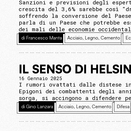
Sanzioni e previsioni degli esper
crescita del 3,6% sarebbe così "d
soffrendo la conversione del Paes
parla di un Paese che potrebbe es
dei mali delle economie occidenta
di Francesco Manta
Acciaio, Legno, Cemento
Ec
IL SENSO DI HELSI
16 Gennaio 2025
I rumori ovattati dalle distese i
Epigoni dei combattenti degli ann
sorga, si accingono a difendere p
di Gino Lanzara
Acciaio, Legno, Cemento
Difesa