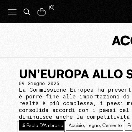
(
0
)
AC
UN'EUROPA ALLO 
09 Giugno 2025
La Commissione Europea ha present
è porre fine alle importazioni di
realtà è più complessa, i paesi m
consolida accordi con i paesi del
diminuisce anche la competitività
di Paolo D'Ambrosio
Acciaio, Legno, Cemento
En