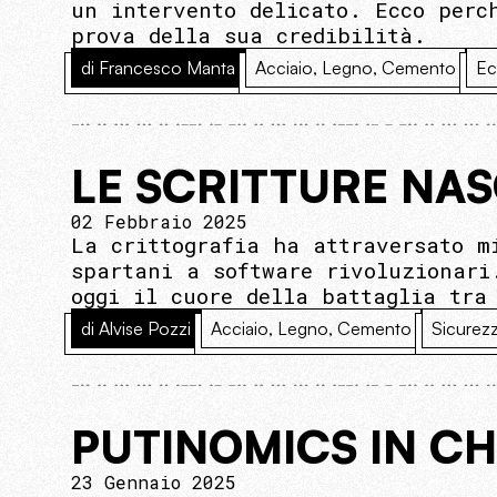
un intervento delicato. Ecco perc
prova della sua credibilità.
di Francesco Manta
Acciaio, Legno, Cemento
Ec
LE SCRITTURE NAS
02 Febbraio 2025
La crittografia ha attraversato m
spartani a software rivoluzionari
oggi il cuore della battaglia tra
di Alvise Pozzi
Acciaio, Legno, Cemento
Sicurez
PUTINOMICS IN C
23 Gennaio 2025