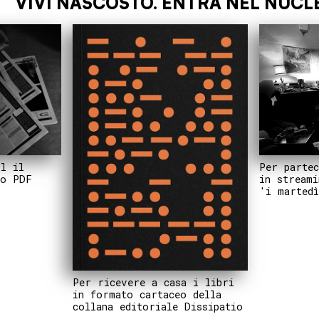
EO OPERATIVO
VIVI NASCOSTO. E
Per partec
il il
in streami
to PDF
'i martedì
Per ricevere a casa i libri
in formato cartaceo della
collana editoriale Dissipatio