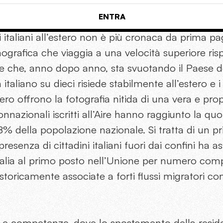
ENTRA
i italiani all’estero non è più cronaca da prima p
ografica che viaggia a una velocità superiore risp
e che, anno dopo anno, sta svuotando il Paese de
n italiano su dieci risiede stabilmente all’estero e 
tero offrono la fotografia nitida di una vera e prop
nnazionali iscritti all’Aire hanno raggiunto la qu
,8% della popolazione nazionale. Si tratta di un 
 presenza di cittadini italiani fuori dai confini ha
’Italia al primo posto nell’Unione per numero comp
toricamente associate a forti flussi migratori c
te e competenze, dove lo spostamento della reside