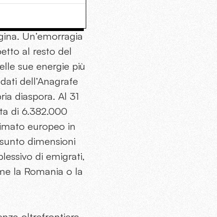
agina. Un’emorragia
etto al resto del
lle sue energie più
i dati dell’Anagrafe
ria diaspora. Al 31
ota di 6.382.000
primato europeo in
 assunto dimensioni
lessivo di emigrati,
ome la Romania o la
nza oltrefrontiera