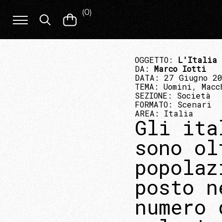
(
0
)
OGGETTO:
L'Italia 
DA:
Marco Iotti
DATA: 27 Giugno 2
TEMA:
Uomini, Macc
SEZIONE:
Società
FORMATO:
Scenari
AREA:
Italia
Gli ita
sono ol
popolaz
posto n
numero 