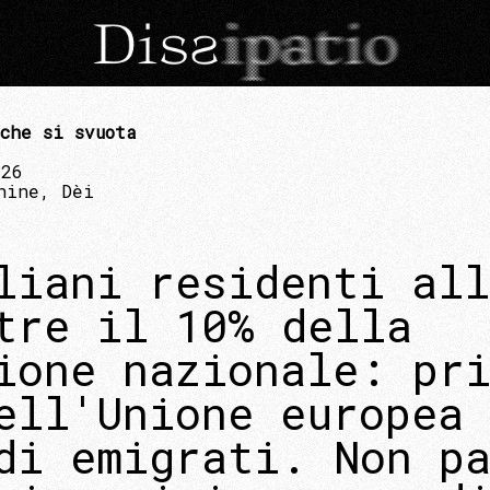
che si svuota
026
hine, Dèi
liani residenti all
tre il 10% della
ione nazionale: pr
ell'Unione europea 
di emigrati. Non p