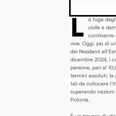
L
a fuga degl
civile e dem
continente 
vive. Oggi, più di u
dei Residenti all’Es
dicembre 2024, i co
persone, pari al 10
termini assoluti: la
tali da collocare l
superando nazioni s
Polonia.
È un travaso di vi