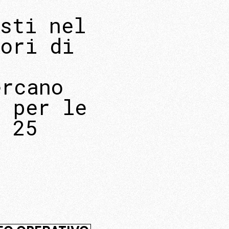
i
sti nel
tori di
ercano
o per le
i 25
a