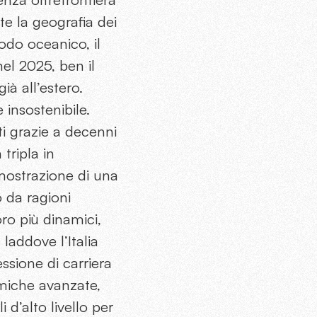
e la geografia dei
sodo oceanico, il
el 2025, ben il
ià all’estero.
insostenibile.
ti grazie a decenni
 tripla in
mostrazione di una
o da ragioni
ro più dinamici,
laddove l’Italia
ssione di carriera
miche avanzate,
 d’alto livello per