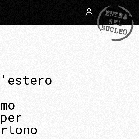
'estero
imo
per
artono