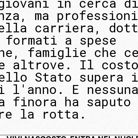
giovani in cerca d
nza, ma professioni
ella carriera, dot
 formati a spese
he, famiglie che c
e altrove. Il cost
ello Stato supera 
i l'anno. E nessun
a finora ha saputo
re la rotta.