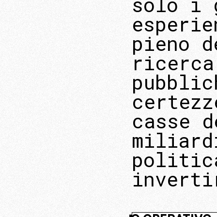
solo i 
esperie
pieno d
ricerca
pubblic
certezz
casse d
miliard
politic
inverti