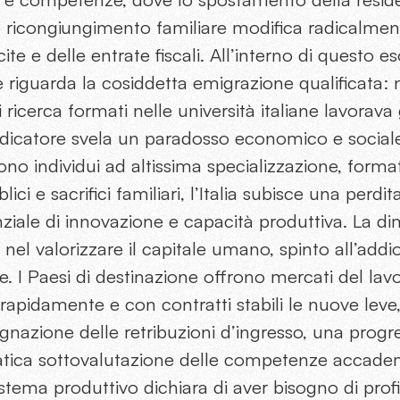
o ricongiungimento familiare modifica radicalment
te e delle entrate fiscali. All’interno di questo e
 riguarda la cosiddetta emigrazione qualificata: n
 ricerca formati nelle università italiane lavorava g
ndicatore svela un paradosso economico e sociale 
no individui ad altissima specializzazione, forma
ici e sacrifici familiari, l’Italia subisce una perdita
iale di innovazione e capacità produttiva. La di
a nel valorizzare il capitale umano, spinto all’addi
 I Paesi di destinazione offrono mercati del lavo
rapidamente e con contratti stabili le nuove leve, 
gnazione delle retribuzioni d’ingresso, una progre
atica sottovalutazione delle competenze accade
stema produttivo dichiara di aver bisogno di profili