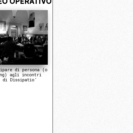
NTRA NEL NUCLEO OPERATIVO
VIV
ipare di persona (o
ng) agli incontri
 di Dissipatio'