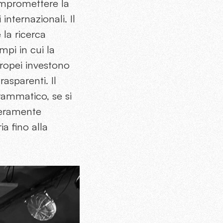
compromettere la
nternazionali. Il
 la ricerca
ampi in cui la
uropei investono
asparenti. Il
rammatico, se si
nteramente
a fino alla