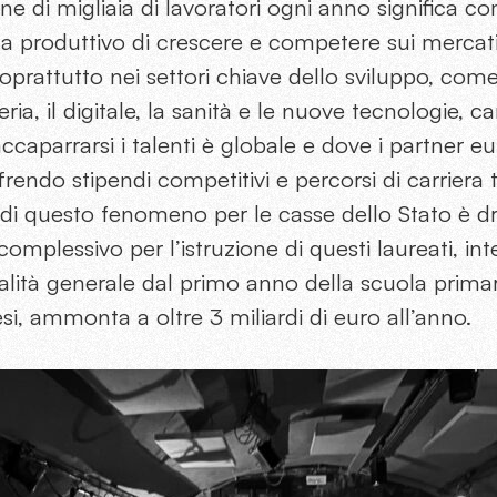
ine di migliaia di lavoratori ogni anno significa 
a produttivo di crescere e competere sui mercati i
prattutto nei settori chiave dello sviluppo, come
eria, il digitale, la sanità e le nuove tecnologie, c
caparrarsi i talenti è globale e dove i partner e
endo stipendi competitivi e percorsi di carriera tr
o di questo fenomeno per le casse dello Stato è d
complessivo per l’istruzione di questi laureati, i
calità generale dal primo anno della scuola primari
esi, ammonta a oltre 3 miliardi di euro all’anno.