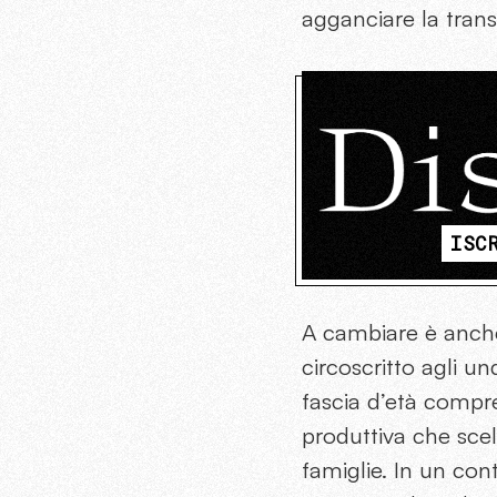
agganciare la trans
ISC
A cambiare è anche 
circoscritto agli un
fascia d’età compre
produttiva che scel
famiglie. In un co