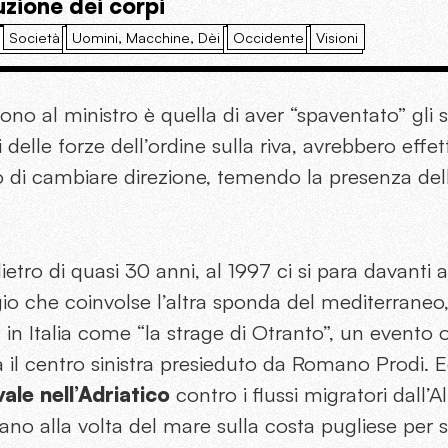
uzione dei corpi
Società
Uomini, Macchine, Dèi
Occidente
Visioni
o al ministro è quella di aver “spaventato” gli s
i delle forze dell’ordine sulla riva, avrebbero eff
o di cambiare direzione, temendo la presenza del
etro di quasi 30 anni, al 1997 ci si para davanti 
o che coinvolse l’altra sponda del mediterraneo,
 in Italia come “la strage di Otranto”, un evento
a il centro sinistra presieduto da Romano Prodi. E
ale nell’Adriatico
contro i flussi migratori dall’A
ano alla volta del mare sulla costa pugliese per sf