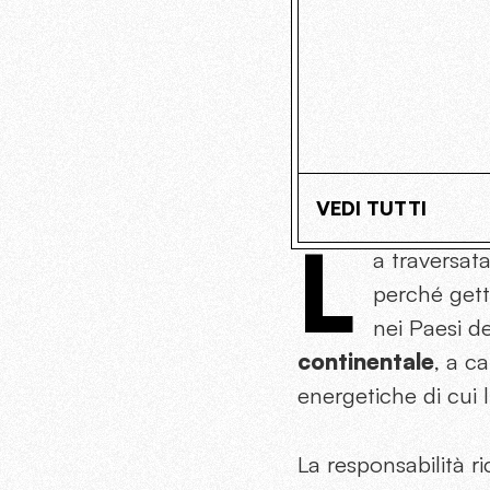
VEDI TUTTI
L
a traversata
perché getta
nei Paesi d
continentale
, a c
energetiche di cui l
La responsabilità r