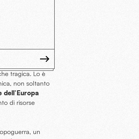
che tragica. Lo è
onica, non soltanto
 dell’Europa
to di risorse
 dopoguerra, un