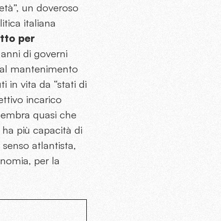
ietà”, un doveroso
itica italiana
atto per
 anni di governi
e al mantenimento
 in vita da “stati di
ettivo incarico
 Sembra quasi che
ha più capacità di
 senso atlantista,
nomia, per la