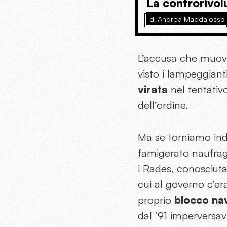
La controrivol
di Andrea Maddalosso
L’accusa che muovon
visto i lampeggiant
virata
nel tentativ
dell’ordine.
Ma se torniamo indi
famigerato naufragi
i Rades, conosciuta
cui al governo c’er
proprio
blocco nav
dal ’91 imperversav