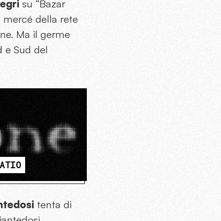
egri
su “Bazar
a mercé della rete
one. Ma il germe
d e Sud del
ATIO
ntedosi
tenta di
iantedosi