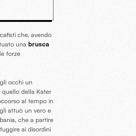
cafisti che, avendo
ettuato una
brusca
le forze
agli occhi un
 quello della Kater
 occorso al tempo in
gli attuò un vero e
lbania, che a partire
uggire ai disordini