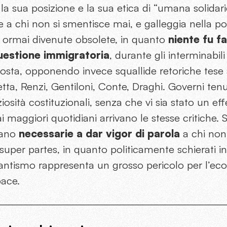
 la sua posizione e la sua etica di “umana solidar
nte a chi non si smentisce mai, e galleggia nella pol
ormai divenute obsolete, in quanto
niente fu f
uestione immigratoria
, durante gli interminabili
sosta, opponendo invece squallide retoriche tes
tta, Renzi, Gentiloni, Conte, Draghi. Governi tenuti
sità costituzionali, senza che vi sia stato un eff
 maggiori quotidiani arrivano le stesse critiche.
iano
necessarie a dar vigor di parola
a chi non 
 super partes, in quanto politicamente schierati in
antismo rappresenta un grosso pericolo per l’eco
pace.