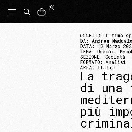
(
0
)
OGGETTO:
Ultima sp
DA:
Andrea Maddalo
DATA: 12 Marzo 20
TEMA:
Uomini, Macc
SEZIONE:
Società
FORMATO:
Analisi
AREA:
Italia
La trag
di una 
mediter
più imp
crimina