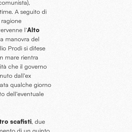
 comunista),
time. A seguito di
 ragione
ntervenne l’
Alto
ò la manovra del
lio Prodi si difese
in mare rientra
lità che il governo
nuto dall’ex
cata qualche giorno
to dell’eventuale
.
ro scafisti
, due
imento di un quinto