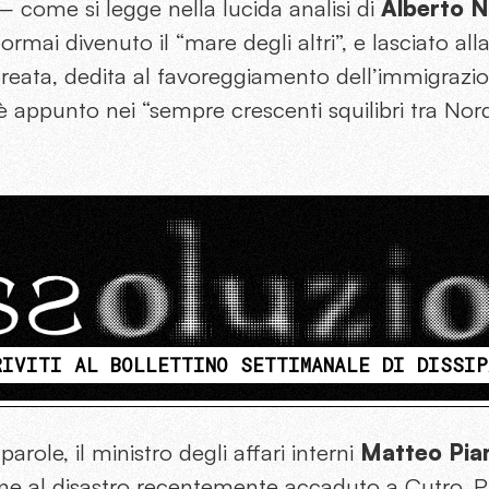
 come si legge nella lucida analisi di
Alberto N
rmai divenuto il “mare degli altri”, e lasciato all
creata, dedita al favoreggiamento dell’immigrazi
è appunto nei “sempre crescenti squilibri tra Nor
RIVITI AL BOLLETTINO SETTIMANALE DI DISSIP
role, il ministro degli affari interni
Matteo Pia
ne al disastro recentemente accaduto a Cutro. P