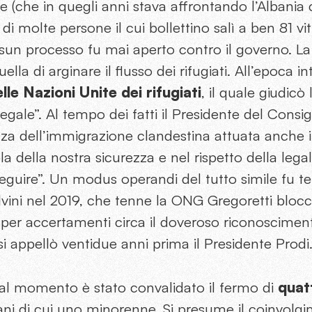
lte (che in quegli anni stava affrontando l’Albania
i molte persone il cui bollettino salì a ben 81 vit
sun processo fu mai aperto contro il governo. La
ella di arginare il flusso dei rifugiati. All’epoca i
le Nazioni Unite dei rifugiati
, il quale giudic
legale”. Al tempo dei fatti il Presidente del Consig
nza dell’immigrazione clandestina attuata anche 
a della nostra sicurezza e nel rispetto della lega
seguire”. Un modus operandi del tutto simile fu te
lvini nel 2019, che tenne la ONG Gregoretti bloc
 per accertamenti circa il doveroso riconoscimen
 si appellò ventidue anni prima il Presidente Prodi
o, al momento è stato convalidato il fermo di
quatt
ani di cui uno minorenne. Si presume il coinvolg