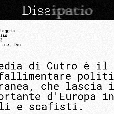
iaggia
sso
23
hine, Dèi
edia di Cutro è il 
fallimentare polit
ranea, che lascia 
ortante d'Europa i
li e scafisti.