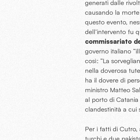
generati dalle rivo
causando la morte d
questo evento, nes
dell’intervento fu qu
commissariato del
governo italiano “il
così: “La sorveglia
nella doverosa tutel
ha il dovere di per
ministro Matteo Sa
al porto di Catania
clandestinità a cui
Per i fatti di Cutr
turchi e due pakist