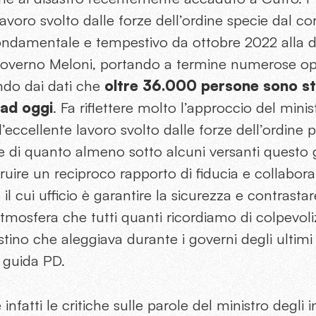
lavoro svolto dalle forze dell’ordine specie dal co
fondamentale e tempestivo da ottobre 2022 alla d
overno Meloni, portando a termine numerose ope
ando dai dati che
oltre 36.000 persone sono st
 ad oggi
. Fa riflettere molto l’approccio del minis
eccellente lavoro svolto dalle forze dell’ordine 
ce di quanto almeno sotto alcuni versanti questo
ruire un reciproco rapporto di fiducia e collaboraz
, il cui ufficio è garantire la sicurezza e contrastar
’atmosfera che tutti quanti ricordiamo di colpevol
estino che aleggiava durante i governi degli ultimi
 guida PD.
atti le critiche sulle parole del ministro degli in