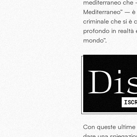
mediterraneo che –
Mediterraneo” – è o
criminale che si è 
profondo in realtà 
mondo”.
ISC
Con queste ultime pa
dare una spiegazio