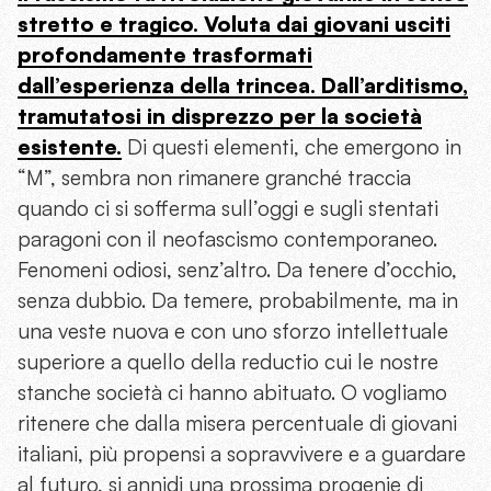
stretto e tragico. Voluta dai giovani usciti
profondamente trasformati
dall’esperienza della trincea. Dall’arditismo,
tramutatosi in disprezzo per la società
esistente.
Di questi elementi, che emergono in
“M”, sembra non rimanere granché traccia
quando ci si sofferma sull’oggi e sugli stentati
paragoni con il neofascismo contemporaneo.
Fenomeni odiosi, senz’altro. Da tenere d’occhio,
senza dubbio. Da temere, probabilmente, ma in
una veste nuova e con uno sforzo intellettuale
superiore a quello della reductio cui le nostre
stanche società ci hanno abituato. O vogliamo
ritenere che dalla misera percentuale di giovani
italiani, più propensi a sopravvivere e a guardare
al futuro, si annidi una prossima progenie di