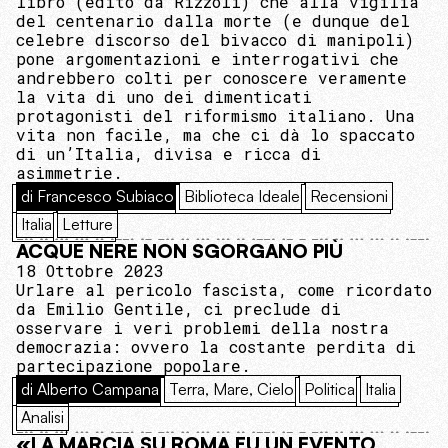
libro (edito da Rizzoli) che alla vigilia
del centenario dalla morte (e dunque del
celebre discorso del bivacco di manipoli)
pone argomentazioni e interrogativi che
andrebbero colti per conoscere veramente
la vita di uno dei dimenticati
protagonisti del riformismo italiano. Una
vita non facile, ma che ci dà lo spaccato
di un’Italia, divisa e ricca di
asimmetrie.
di Francesco Subiaco
Biblioteca Ideale
Recensioni
Italia
Letture
ACQUE NERE NON SGORGANO PIÙ
18 Ottobre 2023
Urlare al pericolo fascista, come ricordato
da Emilio Gentile, ci preclude di
osservare i veri problemi della nostra
democrazia: ovvero la costante perdita di
partecipazione popolare.
di Alberto Campana
Terra, Mare, Cielo
Politica
Italia
Analisi
«LA MARCIA SU ROMA FU UN EVENTO