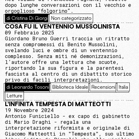
dopo lunghe conversazioni con il vecchio e
orgoglioso “folgorino”.
di Cristina Di Giorgi
Non categorizzato
COSA FU IL VENTENNIO MUSSOLINISTA
09 Febbraio 2025
Giordano Bruno Guerri traccia un ritratto
senza compromessi di Benito Mussolini,
svelando luci e ombre di un ventennio
complesso. Senza miti né demonizzazioni,
l’autore offre una lettura che scuote,
riportando la sua figura e la parentesi
fascista al centro di un dibattito storico
privo di facili interpretazioni.
di Leonardo Tosoni
Biblioteca Ideale
Recensioni
Italia
Letture
L'INFINITA TEMPESTA DI MATTEOTTI
19 Novembre 2024
Antonio Funiciello - ex capo di gabinetto
di Mario Draghi - regala una
interpretazione riformista e originale di
Giacomo Matteotti in "Tempesta", suo ultimo