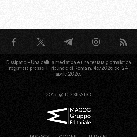
Dissipatio - Una cellula mediatica è una testata giornalistica
registrata presso il Tribunale di Roma n. 46/2025 del 24
aprile 2025.
2026 @ DISSIPATIO