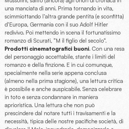
Mussolini, salito (ancora) agli onori di cronaca in
una manciata di anni. Prima tornando in vita,
scimmiottando l’altra grande pentita (e sconfitta)
d’Europa, Germania con il suo Adolf Hitler
redivivo. Poi mettendo in scena il fortunatissimo
romanzo di Scurati, “M il figlio del secolo”.
Prodotti cinematografici buoni
. Con una resa
del personaggio accettabile, stante i limiti del
romanzo e della finzione. E in cui comunque,
specialmente nella serie appena conclusa
(almeno nella prima stagione), una lettura critica
è possibile e anche auspicabile. Senza celebrare
in toto e senza condannare in maniera
aprioristica. Una lettura che non può
prescindere dal notare tutti i travisamenti e la
necessità, tipica delle nostre pacifiche società, di