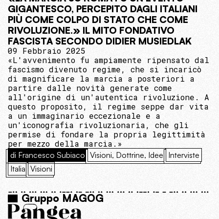
GIGANTESCO, PERCEPITO DAGLI ITALIANI
PIÙ COME COLPO DI STATO CHE COME
RIVOLUZIONE.» IL MITO FONDATIVO
FASCISTA SECONDO DIDIER MUSIEDLAK
09 Febbraio 2025
«L'avvenimento fu ampiamente ripensato dal
fascismo divenuto regime, che si incaricò
di magnificare la marcia a posteriori a
partire dalle novità generate come
all'origine di un'autentica rivoluzione. А
questo proposito, il regime seppe dar vita
a un immaginario eccezionale e a
un'iconografia rivoluzionaria, che gli
permise di fondare la propria legittimità
per mezzo della marcia.»
di Francesco Subiaco
Visioni, Dottrine, Idee
Interviste
Italia
Visioni
Gruppo MAGOG