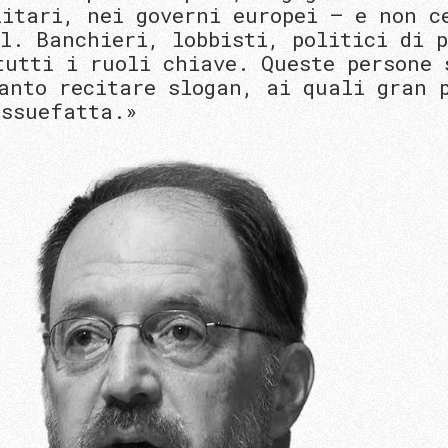
litari, nei governi europei – e non c
l. Banchieri, lobbisti, politici di p
tutti i ruoli chiave. Queste persone 
tanto recitare slogan, ai quali gran 
assuefatta.»