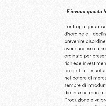
-E invece questa 
L’entropia garantisc
disordine e il decli
prevenire disordin
avere accesso a ris
ordinato per preserv
richiede investimen
progetti, consuetudi
nel potere di merca
sempre di introdurr
diminuisce man man
Produzione e valor