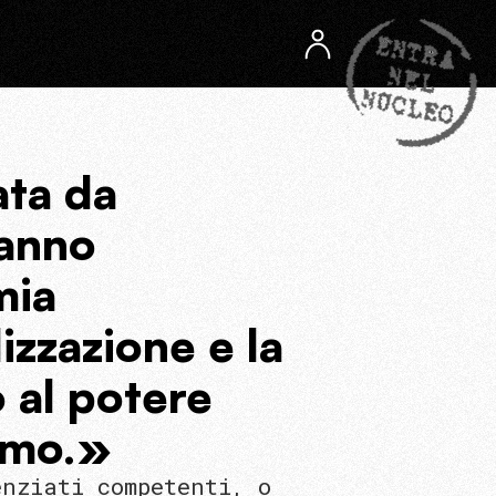
ata da
hanno
mia
izzazione e la
 al potere
ismo.»
enziati competenti, o