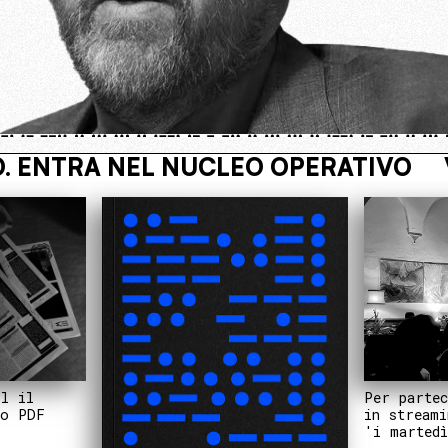
VIVI NASCOSTO. ENTRA NEL NUCLEO
Per partec
il il
in streami
to PDF
'i martedì