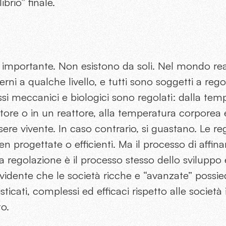
ibrio” finale.
 importante. Non esistono da soli. Nel mondo reale
rni a qualche livello, e tutti sono soggetti a rego
ssi meccanici e biologici sono regolati: dalla tem
ore o in un reattore, alla temperatura corporea 
ere vivente. In caso contrario, si guastano. Le r
 progettate o efficienti. Ma il processo di affi
a regolazione è il processo stesso dello svilupp
dente che le società ricche e “avanzate” possie
sticati, complessi ed efficaci rispetto alle societ
to.