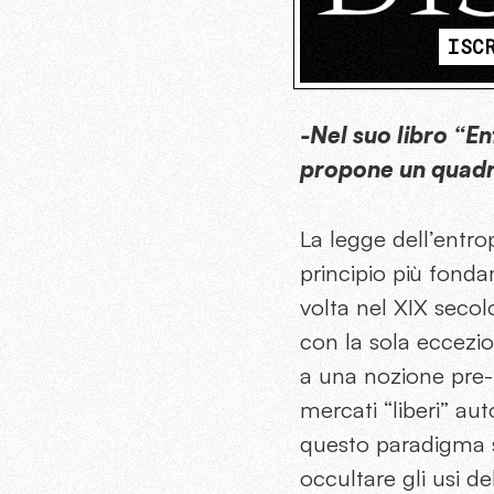
ISC
-Nel suo libro “En
propone un quadro
La legge dell’entr
principio più fonda
volta nel XIX secolo
con la sola eccezi
a una nozione pre-
mercati “liberi” au
questo paradigma si
occultare gli usi de