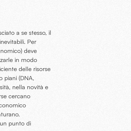
ciato a se stesso, il
nevitabili. Per
conomico) deve
izzarle in modo
ciente delle risorse
o piani (DNA,
sità, nella novità e
orse cercano
 economico
turano.
 un punto di