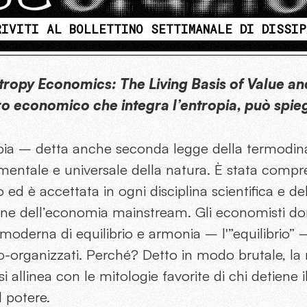
RIVITI AL BOLLETTINO SETTIMANALE DI DISSIP
tropy Economics: The Living Basis of Value an
 economico che integra l’entropia, può spie
opia – detta anche seconda legge della termodin
mentale e universale della natura. È stata compr
 ed è accettata in ogni disciplina scientifica e del
one dell’economia mainstream. Gli economisti d
moderna di equilibrio e armonia – l'”equilibrio”
to-organizzati. Perché? Detto in modo brutale, la
 allinea con le mitologie favorite di chi detiene i
l potere.