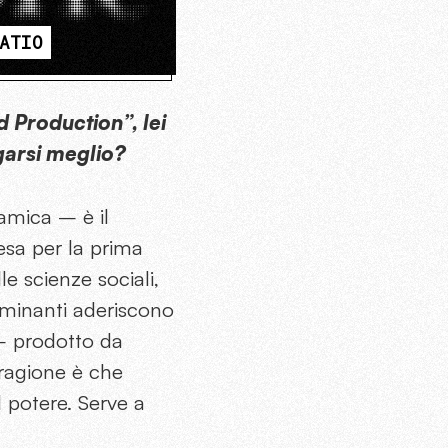
ATIO
d Production”, lei
garsi meglio?
amica – è il
esa per la prima
le scienze sociali,
ominanti aderiscono
 – prodotto da
 ragione è che
l potere. Serve a