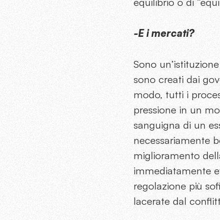
equilibrio o di “equil
-E i mercati?
Sono un’istituzione
sono creati dai gove
modo, tutti i proce
pressione in un mot
sanguigna di un ess
necessariamente ben
miglioramento dell
immediatamente evi
regolazione più sofi
lacerate dal conflit