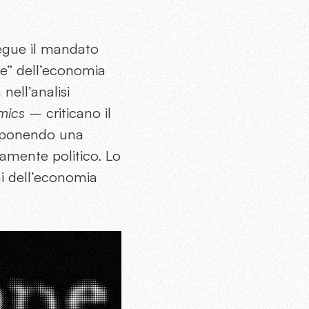
egue il mandato
le” dell’economia
nell’analisi
mics
– criticano il
proponendo una
amente politico. Lo
oni dell’economia