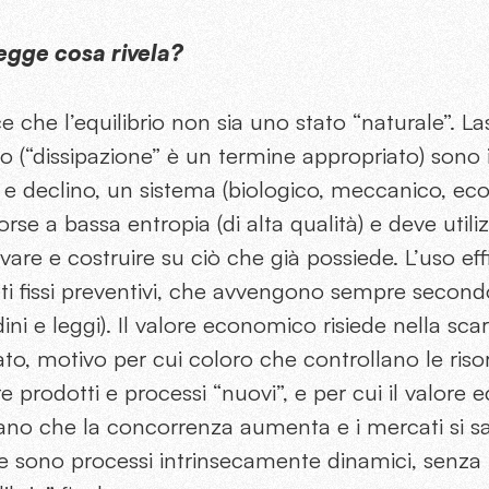
legge cosa rivela?
e che l’equilibrio non sia uno stato “naturale”. Las
no (“dissipazione” è un termine appropriato) sono i
e e declino, un sistema (biologico, meccanico, e
orse a bassa entropia (di alta qualità) e deve util
are e costruire su ciò che già possiede. L’uso effi
ti fissi preventivi, che avvengono sempre second
ni e leggi). Il valore economico risiede nella scar
to, motivo per cui coloro che controllano le ris
e prodotti e processi “nuovi”, e per cui il valore
o che la concorrenza aumenta e i mercati si sa
e sono processi intrinsecamente dinamici, senza