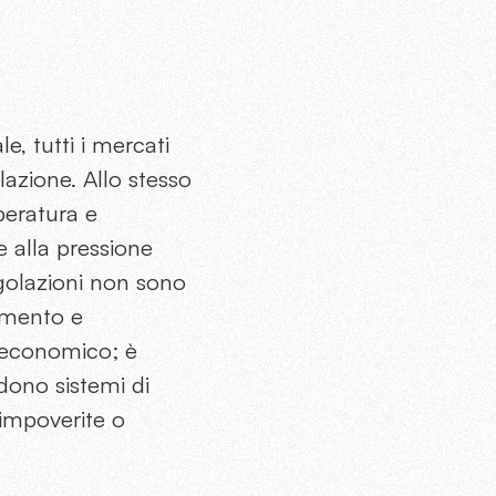
, tutti i mercati
lazione. Allo stesso
peratura e
e alla pressione
egolazioni non sono
namento e
o economico; è
dono sistemi di
à impoverite o