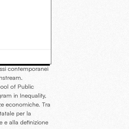
ossi contemporanei
instream.
ool of Public
gram in Inequality,
anze economiche. Tra
atale per la
 e alla definizione