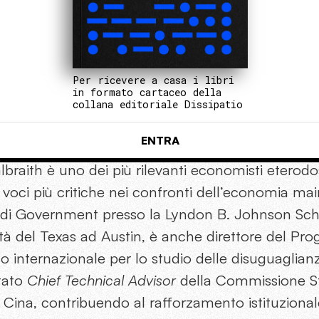
Per ricevere a casa i libri
in formato cartaceo della
collana editoriale Dissipatio
ENTRA
braith è uno dei più rilevanti economisti eterod
 voci più critiche nei confronti dell’economia ma
 di Government presso la Lyndon B. Johnson Sch
sità del Texas ad Austin, è anche direttore del Pro
to internazionale per lo studio delle disuguagli
stato
Chief Technical Advisor
della Commissione St
a Cina, contribuendo al rafforzamento istituzionale