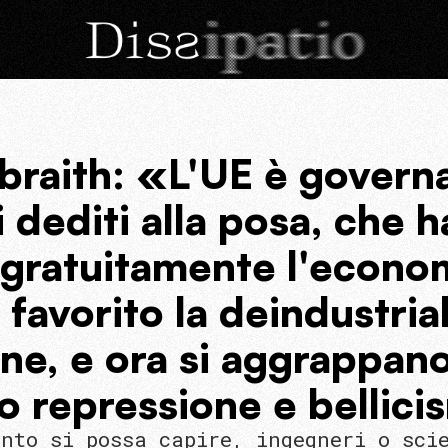
braith: «L'UE è govern
 dediti alla posa, che 
gratuitamente l'econo
 favorito la deindustrial
ne, e ora si aggrappano
o repressione e bellic
nto si possa capire, ingegneri o sci