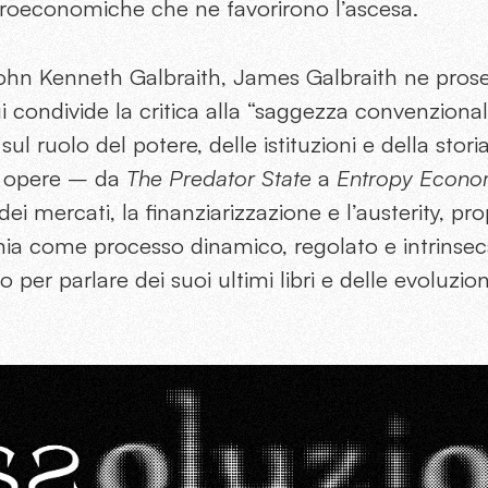
croeconomiche che ne favorirono l’ascesa.
John Kenneth Galbraith, James Galbraith ne pros
ui condivide la critica alla “saggezza convenziona
ul ruolo del potere, delle istituzioni e della storia 
e opere – da
The Predator State
a
Entropy Econo
 dei mercati, la finanziarizzazione e l’austerity, 
mia come processo dinamico, regolato e intrinsec
 per parlare dei suoi ultimi libri e delle evoluzi