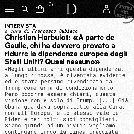
(
0
)
INTERVISTA
a cura di
Francesco Subiaco
Christian Harbulot: «A parte de
Gaulle, chi ha davvero provato a
ridurre la dipendenza europea dagli
Stati Uniti? Quasi nessuno»
«Negli ultimi anni questa dipendenza,
a lungo rimossa, è diventata evidente
ed è stata persino rivendicata da
Trump come arma di condizionamento.
Però occorre essere chiari, questa
visione non è solo di Trump. [...] Già
Obama guardava soprattutto alla Cina,
non all’Europa, e lo stesso vale per
Biden e per molti suoi consiglieri.
Siamo quindi ad un bivio: vogliamo
continuare lungo la linea tracciata