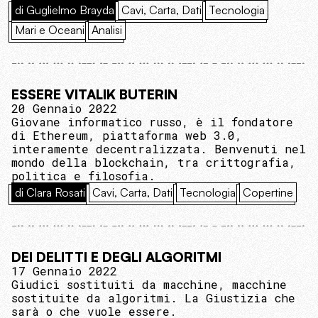
di Guglielmo Brayda
Cavi, Carta, Dati
Tecnologia
Mari e Oceani
Analisi
ESSERE VITALIK BUTERIN
20 Gennaio 2022
Giovane informatico russo, è il fondatore
di Ethereum, piattaforma web 3.0,
interamente decentralizzata. Benvenuti nel
mondo della blockchain, tra crittografia,
politica e filosofia.
di Clara Rosati
Cavi, Carta, Dati
Tecnologia
Copertine
DEI DELITTI E DEGLI ALGORITMI
17 Gennaio 2022
Giudici sostituiti da macchine, macchine
sostituite da algoritmi. La Giustizia che
sarà o che vuole essere.