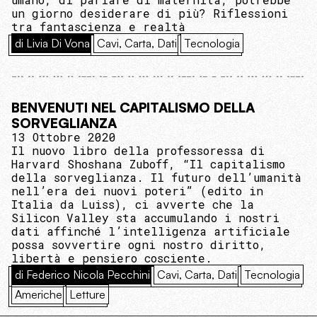
un giorno desiderare di più? Riflessioni
tra fantascienza e realtà
di Livia Di Vona
Cavi, Carta, Dati
Tecnologia
BENVENUTI NEL CAPITALISMO DELLA
SORVEGLIANZA
13 Ottobre 2020
Il nuovo libro della professoressa di
Harvard Shoshana Zuboff, “Il capitalismo
della sorveglianza. Il futuro dell’umanità
nell’era dei nuovi poteri” (edito in
Italia da Luiss), ci avverte che la
Silicon Valley sta accumulando i nostri
dati affinché l’intelligenza artificiale
possa sovvertire ogni nostro diritto,
libertà e pensiero cosciente.
di Federico Nicola Pecchini
Cavi, Carta, Dati
Tecnologia
Americhe
Letture