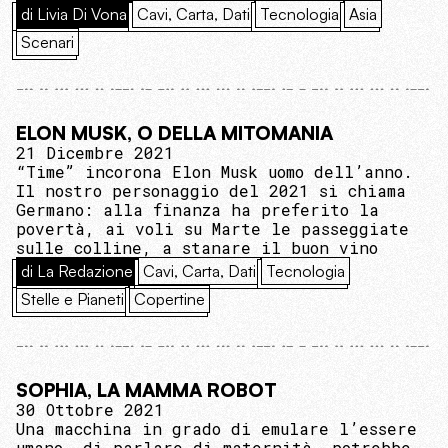
di Livia Di Vona
Cavi, Carta, Dati
Tecnologia
Asia
Scenari
ELON MUSK, O DELLA MITOMANIA
21 Dicembre 2021
“Time” incorona Elon Musk uomo dell’anno.
Il nostro personaggio del 2021 si chiama
Germano: alla finanza ha preferito la
povertà, ai voli su Marte le passeggiate
sulle colline, a stanare il buon vino
di La Redazione
Cavi, Carta, Dati
Tecnologia
Stelle e Pianeti
Copertine
SOPHIA, LA MAMMA ROBOT
30 Ottobre 2021
Una macchina in grado di emulare l’essere
umano, di parlare di maternità, potrebbe