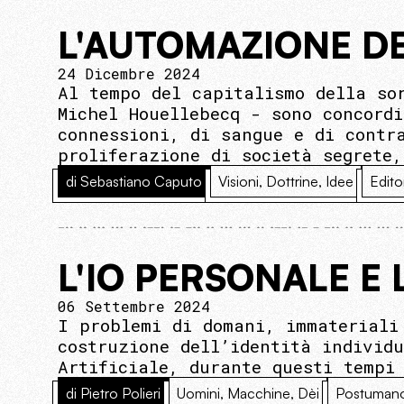
L'AUTOMAZIONE DE
24 Dicembre 2024
Al tempo del capitalismo della so
Michel Houellebecq - sono concord
connessioni, di sangue e di contr
proliferazione di società segrete
di Sebastiano Caputo
Visioni, Dottrine, Idee
Edito
L'IO PERSONALE E
06 Settembre 2024
I problemi di domani, immateriali
costruzione dell’identità individ
Artificiale, durante questi tempi
di Pietro Polieri
Uomini, Macchine, Dèi
Postuman