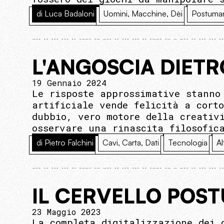
di Luca Badaloni
Uomini, Macchine, Dèi
Postuma
L'ANGOSCIA DIETR
19 Gennaio 2024
Le risposte approssimative stanno
artificiale vende felicità a cort
dubbio, vero motore della creativ
osservare una rinascita filosofic
di Pietro Falchini
Cavi, Carta, Dati
Tecnologia
Al
IL CERVELLO POS
23 Maggio 2023
La completa digitalizzazione dei 