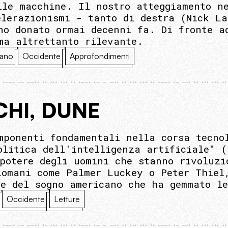
lle macchine. Il nostro atteggiamento n
elerazionismi - tanto di destra (Nick La
no donato ormai decenni fa. Di fronte a
ma altrettanto rilevante.
ano
Occidente
Approfondimenti
CHI, DUNE
mponenti fondamentali nella corsa tecno
olitica dell'intelligenza artificiale" (
 potere degli uomini che stanno rivoluzi
lomani come Palmer Luckey o Peter Thiel
 e del sogno americano che ha gemmato l
Occidente
Letture