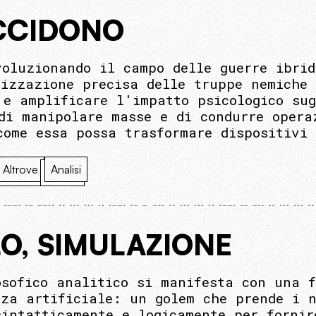
CCIDONO
voluzionando il campo delle guerre ibri
lizzazione precisa delle truppe nemiche
 e amplificare l'impatto psicologico su
di manipolare masse e di condurre opera
come essa possa trasformare dispositivi 
Altrove
Analisi
O, SIMULAZIONE
osofico analitico si manifesta con una f
nza artificiale: un golem che prende i n
sintatticamente e logicamente per fornir