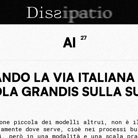
AI
27
NDO LA VIA ITALIANA 
OLA GRANDIS SULLA S
N
one piccola dei modelli altrui, non è i
vamente dove serve, cioè nei processi bu
i, però in una modalità e una scala pra