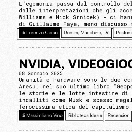
L'egemonia passa dal controllo de
dalle interpretazioni che gli acc
Williams e Nick Srnicek) - ci han
di Guillaume Faye, meno discusso 
di Lorenzo Cerani
Uomini, Macchine, Dèi
Postum
NVIDIA, VIDEOGIO
08 Gennaio 2025
Umanità e hardware sono le due co
Aresu, nel suo ultimo libro "Geop
le storie e le lotte intestine di
incalliti come Musk e spesso mega
ferocissima etica del capitalismo
di Massimiliano Vino
Biblioteca Ideale
Recensioni