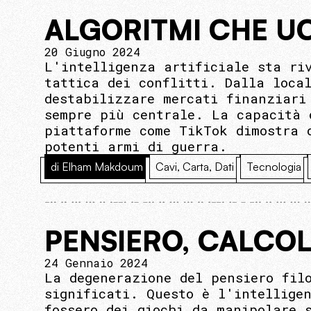
ALGORITMI CHE U
20 Giugno 2024
L'intelligenza artificiale sta ri
tattica dei conflitti. Dalla loca
destabilizzare mercati finanziari
sempre più centrale. La capacità 
piattaforme come TikTok dimostra 
potenti armi di guerra.
di Elham Makdoum
Cavi, Carta, Dati
Tecnologia
PENSIERO, CALCOL
24 Gennaio 2024
La degenerazione del pensiero fil
significati. Questo è l'intellige
fossero dei giochi da manipolare 