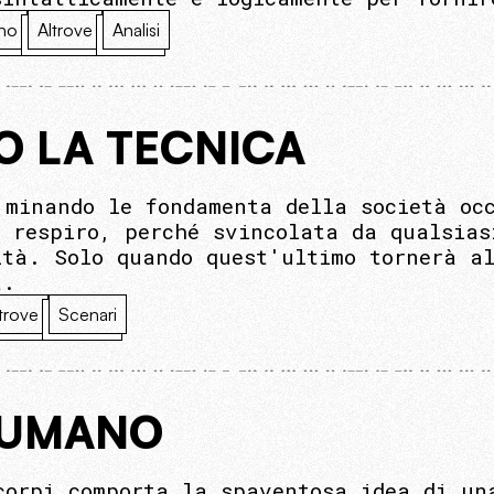
no
Altrove
Analisi
O LA TECNICA
 minando le fondamenta della società oc
o respiro, perché svincolata da qualsias
ità. Solo quando quest'ultimo tornerà al
a.
trove
Scenari
TUMANO
corpi comporta la spaventosa idea di un