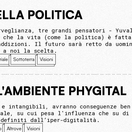
LLA POLITICA
rveglianza, tre grandi pensatori - Yuva
i che la vita (come la politica) è fatt
addizioni. Il futuro sarà retto da uomi
, a noi la scelta.
riale
Sottoterra
Visioni
 L'AMBIENTE PHYGITAL
 e intangibili, avranno conseguenze ben
uale, su cui pesa l'influenza che su di
 definiti dall’iper-digitalità.
o
Altrove
Visioni