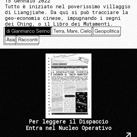
15 Gennaio 2022
Tutto è iniziato nel poverissimo villaggio
di Liangjiahe. Da qui si può tracciare la
geo-economia cinese, impugnando i segni
dei Ching, o il Libro dei Mutamenti.
di Gianmarco Serino
Terra, Mare, Cielo
Geopolitica
Asia
Racconti
Per leggere il Dispaccio
Entra nel Nucleo Operativo