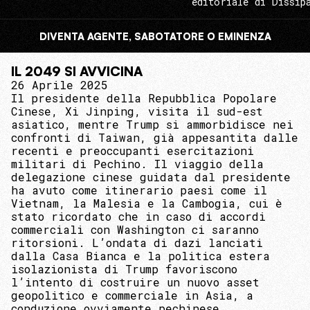
editoriale di Dissip
DIVENTA AGENTE, SABOTATORE O EMINENZA
IL 2049 SI AVVICINA
26 Aprile 2025
Il presidente della Repubblica Popolare
Cinese, Xi Jinping, visita il sud-est
asiatico, mentre Trump si ammorbidisce nei
confronti di Taiwan, già appesantita dalle
recenti e preoccupanti esercitazioni
militari di Pechino. Il viaggio della
delegazione cinese guidata dal presidente
ha avuto come itinerario paesi come il
Vietnam, la Malesia e la Cambogia, cui è
stato ricordato che in caso di accordi
commerciali con Washington ci saranno
ritorsioni. L’ondata di dazi lanciati
dalla Casa Bianca e la politica estera
isolazionista di Trump favoriscono
l’intento di costruire un nuovo asset
geopolitico e commerciale in Asia, a
conduzione ovviamente pechinese.