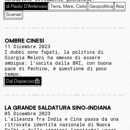
di Paolo D'Ambrosio
Terra, Mare, Cielo
Geopolitica
Asia
Scenari
OMBRE CINESI
11 Dicembre 2023
I dubbi sono fugati, la politica di
Giorgia Meloni ha smesso di essere
ambigua: l'uscita dalla BRI, con buona
pace di Pechino, è questione di poco
tempo.
Dal Dispaccio
LA GRANDE SALDATURA SINO-INDIANA
05 Dicembre 2023
L’alleanza fra India e Cina passa da una
ritrovata identità nazionale di Nuova
Delhi e dalle sanzioni (aggirate) verso