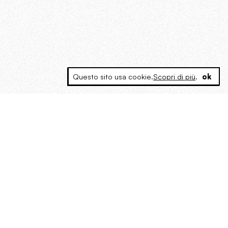
Questo sito usa cookie.
Scopri di più
.
ok
MAGOG è un gruppo editoriale che
riunisce cinque testate giornalistiche, che
oltre a produrre contenuti esclusivi e
inediti quotidiani, pubblica libri, organizza
eventi di vario genere, smuove le
coscienze, sposta le masse, spariglia le
idee.