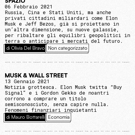
SPAZIO
06 Febbraio 2021
Russia, Cina e Stati Uniti, ma anche
privati cittadini miliardari come Elon
Musk e Jeff Bezos, già si proiettano in
un’altra dimensione, su nuove galassie,
per ribaltare gli equilibri geopolitici in
terra o anticipare i mercati del futuro.
di Olivia Del Bravo
Non categorizzato
MUSK & WALL STREET
13 Gennaio 2021
Notizia grottesca. Elon Musk twitta “Buy
Signal” e i Gordon Gekko de noantri
corrono a comprare un titolo
semisconosciuto, senza capire nulla.
Fenomeni finanziari inquietanti
di Mauro Bottarelli
Economia