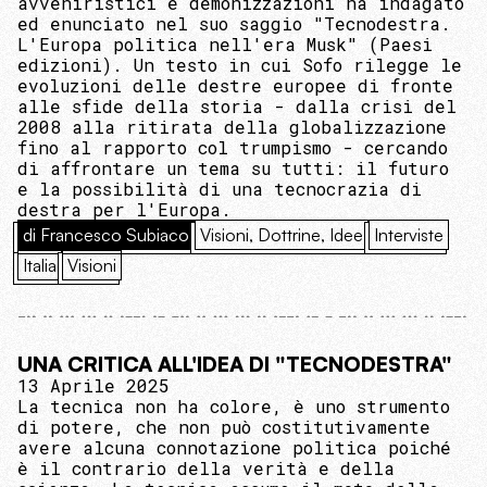
avveniristici e demonizzazioni ha indagato
ed enunciato nel suo saggio "Tecnodestra.
L'Europa politica nell'era Musk" (Paesi
edizioni). Un testo in cui Sofo rilegge le
evoluzioni delle destre europee di fronte
alle sfide della storia - dalla crisi del
2008 alla ritirata della globalizzazione
fino al rapporto col trumpismo - cercando
di affrontare un tema su tutti: il futuro
e la possibilità di una tecnocrazia di
destra per l'Europa.
di Francesco Subiaco
Visioni, Dottrine, Idee
Interviste
Italia
Visioni
UNA CRITICA ALL'IDEA DI "TECNODESTRA"
13 Aprile 2025
La tecnica non ha colore, è uno strumento
di potere, che non può costitutivamente
avere alcuna connotazione politica poiché
è il contrario della verità e della