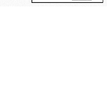
MAGOG è un gruppo editoriale che
riunisce cinque testate giornalistiche, che
oltre a produrre contenuti esclusivi e
inediti quotidiani, pubblica libri, organizza
eventi di vario genere, smuove le
coscienze, sposta le masse, spariglia le
idee.
“Vide uomini che divoravano
altri uomini” – o della ricerca
dell’armonia