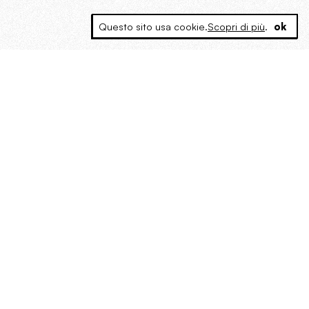
Questo sito usa cookie.
Scopri di più
.
ok
MAGOG è un gruppo editoriale che
riunisce cinque testate giornalistiche, che
oltre a produrre contenuti esclusivi e
inediti quotidiani, pubblica libri, organizza
eventi di vario genere, smuove le
coscienze, sposta le masse, spariglia le
idee.
Era lui?