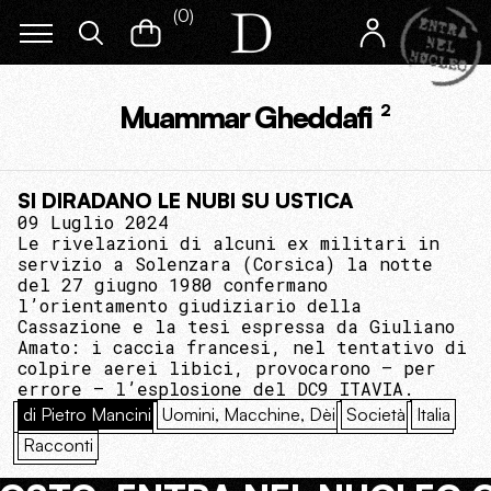
(
0
)
Muammar Gheddafi
2
SI DIRADANO LE NUBI SU USTICA
09 Luglio 2024
Le rivelazioni di alcuni ex militari in
servizio a Solenzara (Corsica) la notte
del 27 giugno 1980 confermano
l’orientamento giudiziario della
Cassazione e la tesi espressa da Giuliano
Amato: i caccia francesi, nel tentativo di
colpire aerei libici, provocarono – per
errore – l’esplosione del DC9 ITAVIA.
di Pietro Mancini
Uomini, Macchine, Dèi
Società
Italia
Racconti