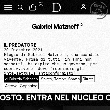
(
0
)
Gabriel Matzneff
2
IL PREDATORE
20 Dicembre 2021
Elogio di Gabriel Matzneff, uno scandalo
vivente. Prima di tutti, in anni non
sospetti, ha capito che un governo, per
sopravvivere, deve “reprimere gli
intellettuali anticonformisti”
di Fabrizia Sabbatini
Spirito, Tempo, Spazio
Ritratti
Altrove
Copertine
COSTO. ENTRA NEL NUCLEO 