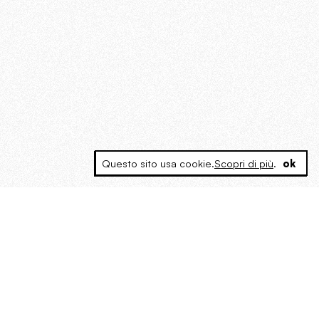
Questo sito usa cookie.
Scopri di più
.
ok
MAGOG è un gruppo editoriale che
riunisce cinque testate giornalistiche, che
oltre a produrre contenuti esclusivi e
inediti quotidiani, pubblica libri, organizza
eventi di vario genere, smuove le
coscienze, sposta le masse, spariglia le