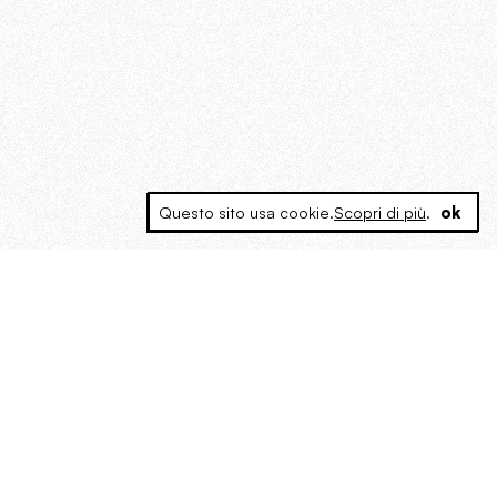
Questo sito usa cookie.
Scopri di più
.
ok
MAGOG è un gruppo editoriale che
riunisce cinque testate giornalistiche, che
oltre a produrre contenuti esclusivi e
inediti quotidiani, pubblica libri, organizza
eventi di vario genere, smuove le
coscienze, sposta le masse, spariglia le
idee.