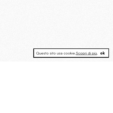
Questo sito usa cookie.
Scopri di più
.
ok
MAGOG è un gruppo editoriale che
riunisce cinque testate giornalistiche, che
oltre a produrre contenuti esclusivi e
inediti quotidiani, pubblica libri, organizza
eventi di vario genere, smuove le
coscienze, sposta le masse, spariglia le
idee.