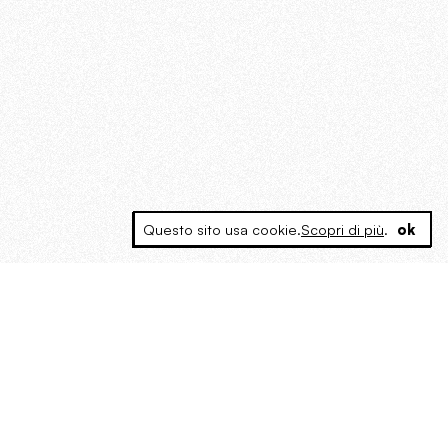
Questo sito usa cookie.
Scopri di più
.
ok
MAGOG è un gruppo editoriale che
riunisce cinque testate giornalistiche, che
oltre a produrre contenuti esclusivi e
inediti quotidiani, pubblica libri, organizza
eventi di vario genere, smuove le
coscienze, sposta le masse, spariglia le