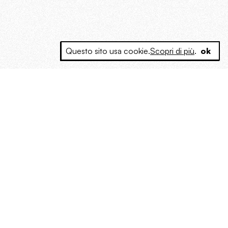
Questo sito usa cookie.
Scopri di più
.
ok
e a produrre contenuti esclusivi e inediti
posta le masse, spariglia le idee.