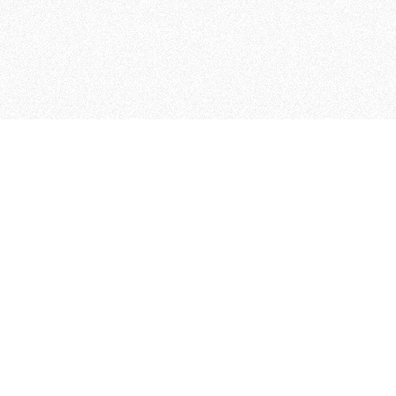
 che riunisce cinque testate giornalistiche, che oltr
rganizza eventi di vario genere, smuove le coscienze, s