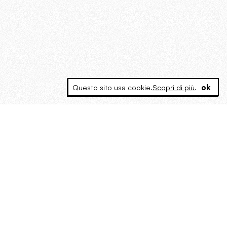
Questo sito usa cookie.
Scopri di più
.
ok
MAGOG è un gruppo editoriale che
riunisce cinque testate giornalistiche, che
oltre a produrre contenuti esclusivi e
inediti quotidiani, pubblica libri, organizza
eventi di vario genere, smuove le
coscienze, sposta le masse, spariglia le
idee.