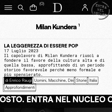
(
0
)
Milan Kundera
1
LA LEGGEREZZA DI ESSERE POP
17 Luglio 2023
Il capolavoro di Milan Kundera riuscì a
fondere il favore della cultura alta e di
quella bassa, approfittando di un periodo
storico favorevole perché meno formale e
più spensierato.
di Enrico Raugi
Uomini, Macchine, Dèi
Storie
Italia
Approfondimenti
COSTO. ENTRA NEL NUCLEO 