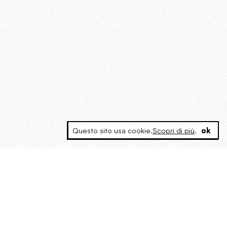
Questo sito usa cookie.
Scopri di più
.
ok
MAGOG è un gruppo editoriale che
riunisce cinque testate giornalistiche, che
oltre a produrre contenuti esclusivi e
inediti quotidiani, pubblica libri, organizza
eventi di vario genere, smuove le