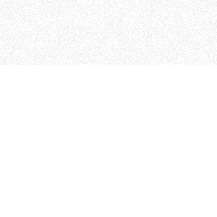
 che riunisce cinque testate giornalistiche, che oltr
rganizza eventi di vario genere, smuove le coscienze, s