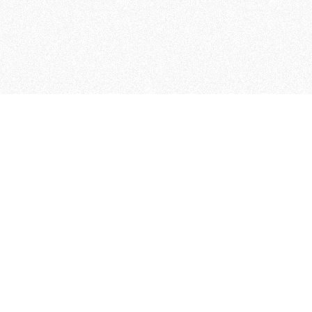
MAGOG è un gruppo editoriale
quotidiani, pubblica libri, o