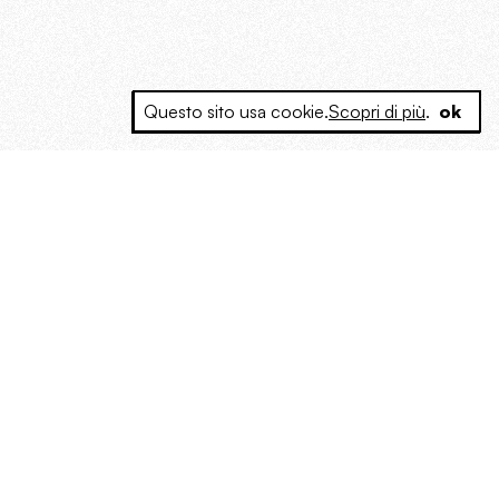
Questo sito usa cookie.
Scopri di più
.
ok
e a produrre contenuti esclusivi e inediti
posta le masse, spariglia le idee.