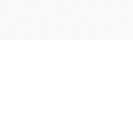
MAGOG è un gruppo editoriale
quotidiani, pubblica libri, o