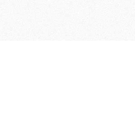
 che riunisce cinque testate giornalistiche, che oltr
rganizza eventi di vario genere, smuove le coscienze, s