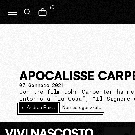
(
0
)
APOCALISSE CARP
07 Gennaio 2021
Con tre film John Carpenter ha me
intorno a “La Cosa”, “Il Signore 
di Andrea Ravasi
Non categorizzato
VIVI NASCOSTO.