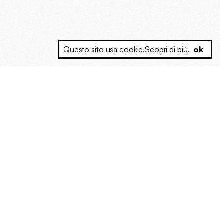
Questo sito usa cookie.
Scopri di più
.
ok
e a produrre contenuti esclusivi e inediti
posta le masse, spariglia le idee.